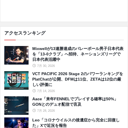
アクセスランキング
Mixwellが13連勝達成のバレーボール男子日本代表
を「13-0クラブ」へ招待、ネーションズリーグで
日本代表活躍中
7月 30, 2026
VCT PACIFIC 2026 Stage 2のパワーランキングを
PlatChatが公開、DFMは11位、ZETAは12位の厳
しい評価に
7月 14, 2026
Aace「来年FENNELでプレイする確率は50%」
GONとのデュオ配信で言及
7月 28, 2026
Leo「コロナウイルスの後遺症から完全に回復し
た」Xで近況を報告