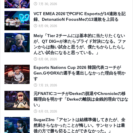
7月 30, 2026
VCT EMEA 2026でPCIFIC Esportsが14連敗を記
録、DetonatioN FocusMeの13連敗を上回る
8月 09, 2026
Meiy「Tier 2チームには基本的に当たりたくない
が、QT DIG∞が来たらプライド対決になる。ファ
ンからは熱い試合と思うが、僕たちからしたらし
んどい試合になると思っている。」
8月 08, 2026
Esports Nations Cup 2026 韓国代表コーチが
Gen.GやDRXの選手を選出しなかった理由を明か
す
7月 19, 2026
元FNATICコーチがDerkeの脱退やChronicleの移
籍理由を明かす「Derkeの離脱は金銭的理由ではな
い」
8月 03, 2026
SugarZ3ro「アセントは結構準備してきたが、全
然刺さらなかったことが悔しい。サンセットは最
後の方で勝ち切ることができなかった。」