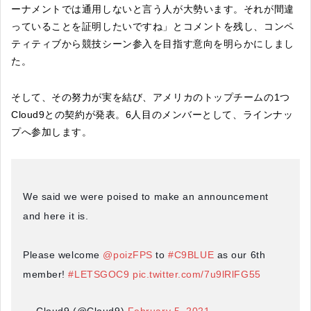
ーナメントでは通用しないと言う人が大勢います。それが間違
っていることを証明したいですね」とコメントを残し、コンペ
ティティブから競技シーン参入を目指す意向を明らかにしまし
た。
そして、その努力が実を結び、アメリカのトップチームの1つ
Cloud9との契約が発表。6人目のメンバーとして、ラインナッ
プへ参加します。
We said we were poised to make an announcement
and here it is.
Please welcome
@poizFPS
to
#C9BLUE
as our 6th
member!
#LETSGOC9
pic.twitter.com/7u9lRlFG55
— Cloud9 (@Cloud9)
February 5, 2021