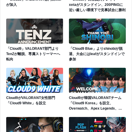
が加入
xetaがスタンドイン、200PINGに
近い厳しい環境下で見事試合に勝利
「Cloud9」VALORANT部門より
「Cloud9 Blue」よりshinobiが脱
TenZが離脱、専属ストリーマーへ
退、大会にはleafがスタンドインで
転向
参加
Cloud9がVALORANT女性部門
Cloud9が韓国VALORANTチーム
「Cloud9 White」を設立
「Cloud9 Korea」を設立、
Overwatch、Apex Legends、
PUBG出身の5人のプレイヤーが加
入