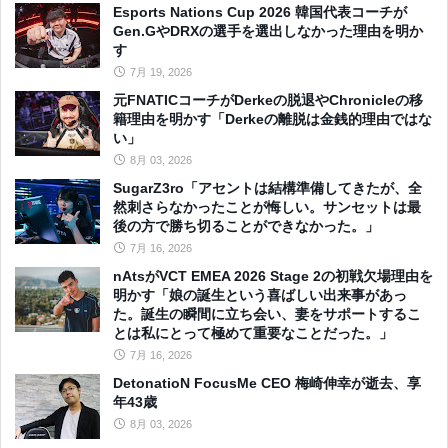
Esports Nations Cup 2026 韓国代表コーチが
Gen.GやDRXの選手を選出しなかった理由を明か
す
7月 19, 2026
元FNATICコーチがDerkeの脱退やChronicleの移
籍理由を明かす「Derkeの離脱は金銭的理由ではな
い」
8月 03, 2026
SugarZ3ro「アセントは結構準備してきたが、全
然刺さらなかったことが悔しい。サンセットは最
後の方で勝ち切ることができなかった。」
7月 16, 2026
nAtsがVCT EMEA 2026 Stage 2の初戦欠場理由を
明かす「娘の誕生という喜ばしい出来事があっ
た。誕生の瞬間に立ち会い、妻をサポートするこ
とは私にとって極めて重要なことだった。」
7月 16, 2026
DetonatioN FocusMe CEO 梅崎伸幸が逝去、享
年43歳
8月 03, 2026