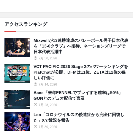
アクセスランキング
Mixwellが13連勝達成のバレーボール男子日本代表
を「13-0クラブ」へ招待、ネーションズリーグで
日本代表活躍中
7月 30, 2026
VCT PACIFIC 2026 Stage 2のパワーランキングを
PlatChatが公開、DFMは11位、ZETAは12位の厳
しい評価に
7月 14, 2026
Aace「来年FENNELでプレイする確率は50%」
GONとのデュオ配信で言及
7月 28, 2026
Leo「コロナウイルスの後遺症から完全に回復し
た」Xで近況を報告
7月 30, 2026