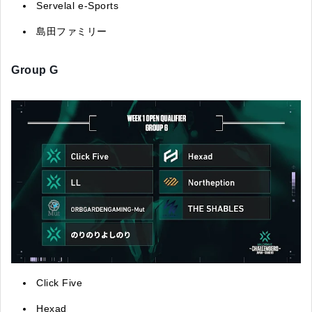
Servelal e-Sports
島田ファミリー
Group G
Click Five
Hexad