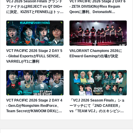
VCJ 2026 Season Finals グランド
VCT PACIFIC 2026 Stage 2 DAY 6
ファイナルはREJECT vs QT DIG∞
- ZETA DIVISIONがRex Regum
に決定、IGZISTとFENNELはトップ
Qeonに勝利、DetonatioN
4で敗退
FocusMeがPaper Rexに敗戦
VCT PACIFIC 2026 Stage 2 DAY 5
VALORANT Champions 2026に
- Global EsportsがFULL SENSE、
EDward Gamingの出場が決定
VARRELがT1に勝利
VCT PACIFIC 2026 Stage 2 DAY 4
「VCJ 2026 Season Finals」ショ
- Gen.GがNongshim RedForce、
ーマッチにて「2ND CAREER」
Team SecretがKIWOOM DRXに勝
vs「TEAM VCJ」のエキシビショ
利
ンマッチが開催