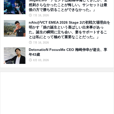
SugarZ3ro「アセントは結構準備してきたが、全
然刺さらなかったことが悔しい。サンセットは最
後の方で勝ち切ることができなかった。」
7月 16, 2026
nAtsがVCT EMEA 2026 Stage 2の初戦欠場理由を
明かす「娘の誕生という喜ばしい出来事があっ
た。誕生の瞬間に立ち会い、妻をサポートするこ
とは私にとって極めて重要なことだった。」
7月 16, 2026
DetonatioN FocusMe CEO 梅崎伸幸が逝去、享
年43歳
8月 03, 2026