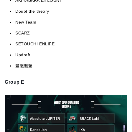
AKIHABARA ENCOUNT
Doubt the theory
New Team
SCARZ
SETOUCHI ENLIFE
Updraft
魑魅魍魎
Group E