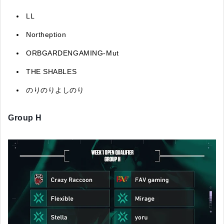
LL
Northeption
ORBGARDENGAMING-Mut
THE SHABLES
のりのりよしのり
Group H