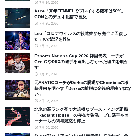
7月 14, 2026
Aace「来年FENNELでプレイする確率は50%」
GONとのデュオ配信で言及
7月 28, 2026
Leo「コロナウイルスの後遺症から完全に回復し
た」Xで近況を報告
7月 30, 2026
Esports Nations Cup 2026 韓国代表コーチが
Gen.GやDRXの選手を選出しなかった理由を明か
す
7月 19, 2026
元FNATICコーチがDerkeの脱退やChronicleの移
籍理由を明かす「Derkeの離脱は金銭的理由ではな
い」
8月 03, 2026
北米の高ランク帯で大規模なブースティング組織
「Radiant House」の存在が告発、プロ選手やオ
ーナーらの関与疑惑も浮上
7月 08, 2026