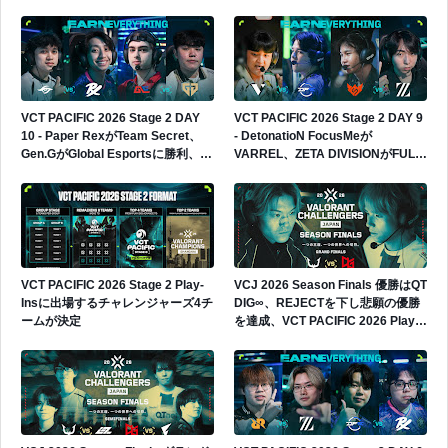
へ
VCT PACIFIC 2026 Stage 2 DAY
VCT PACIFIC 2026 Stage 2 DAY 9
10 - Paper RexがTeam Secret、
- DetonatioN FocusMeが
Gen.GがGlobal Esportsに勝利、
VARREL、ZETA DIVISIONがFULL
Gen.Gが4勝0敗でグループ首位へ
SENSEに勝利、日本勢2連勝
VCT PACIFIC 2026 Stage 2 Play-
VCJ 2026 Season Finals 優勝はQT
Insに出場するチャレンジャーズ4チ
DIG∞、REJECTを下し悲願の優勝
ームが決定
を達成、VCT PACIFIC 2026 Play-
Insへの出場権獲得