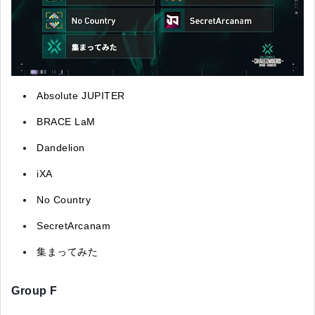
Absolute JUPITER
BRACE LaM
Dandelion
iXA
No Country
SecretArcanam
集まってみた
Group F