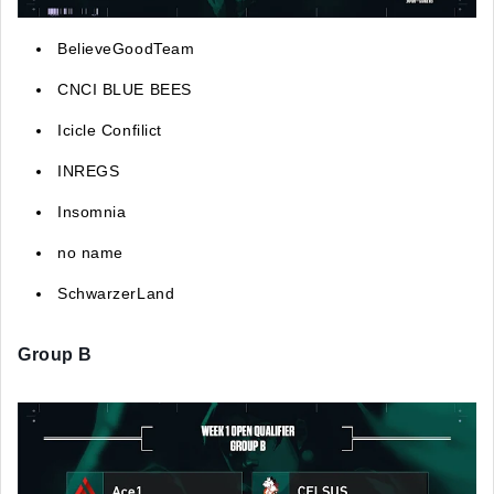
BelieveGoodTeam
CNCI BLUE BEES
Icicle Confilict
INREGS
Insomnia
no name
SchwarzerLand
Group B