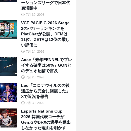
ーションズリーグで日本代
表活躍中
7月 30, 2026
VCT PACIFIC 2026 Stage
2のパワーランキングを
PlatChatが公開、DFMは
11位、ZETAは12位の厳し
い評価に
7月 14, 2026
Aace「来年FENNELでプレ
イする確率は50%」GONと
のデュオ配信で言及
7月 28, 2026
Leo「コロナウイルスの後
遺症から完全に回復した」
Xで近況を報告
7月 30, 2026
Esports Nations Cup
2026 韓国代表コーチが
Gen.GやDRXの選手を選出
しなかった理由を明かす