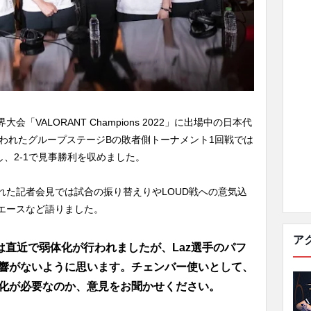
VALORANT Champions 2022」に出場中の日本代
1時に行われたグループステージBの敗者側トーナメント1回戦では
対戦し、2-1で見事勝利を収めました。
れた記者会見では試合の振り替えりやLOUD戦への意気込
エースなど語りました。
ア
は直近で弱体化が行われましたが、Laz選手のパフ
響がないように思います。チェンバー使いとして、
化が必要なのか、意見をお聞かせください。