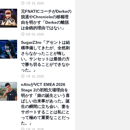
7月 19, 2026
元FNATICコーチがDerkeの
脱退やChronicleの移籍理
由を明かす「Derkeの離脱
は金銭的理由ではない」
8月 03, 2026
SugarZ3ro「アセントは結
構準備してきたが、全然刺
さらなかったことが悔し
い。サンセットは最後の方
で勝ち切ることができなか
った。」
7月 16, 2026
nAtsがVCT EMEA 2026
Stage 2の初戦欠場理由を
明かす「娘の誕生という喜
ばしい出来事があった。誕
生の瞬間に立ち会い、妻を
サポートすることは私にと
って極めて重要なことだっ
た。」
7月 16, 2026