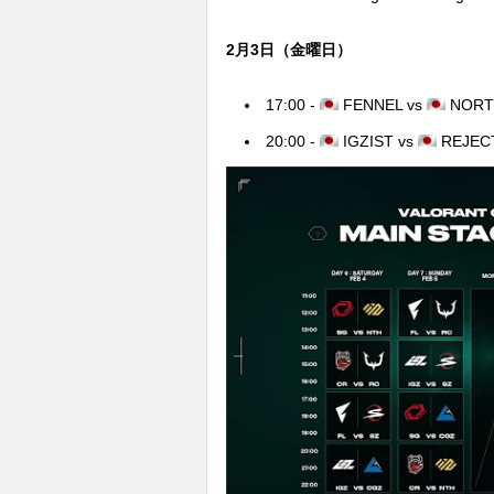
2月3日（金曜日）
17:00 -
FENNEL vs
NORT
20:00 -
IGZIST vs
REJEC