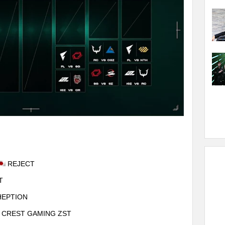
REJECT
T
EPTION
CREST GAMING ZST