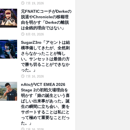
7月 19, 2026
元FNATICコーチがDerkeの
脱退やChronicleの移籍理
由を明かす「Derkeの離脱
は金銭的理由ではない」
8月 03, 2026
SugarZ3ro「アセントは結
構準備してきたが、全然刺
さらなかったことが悔し
い。サンセットは最後の方
で勝ち切ることができなか
った。」
7月 16, 2026
nAtsがVCT EMEA 2026
Stage 2の初戦欠場理由を
明かす「娘の誕生という喜
ばしい出来事があった。誕
生の瞬間に立ち会い、妻を
サポートすることは私にと
って極めて重要なことだっ
た。」
7月 16, 2026