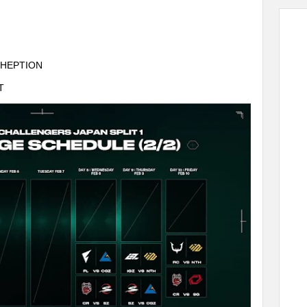
HEPTION
T