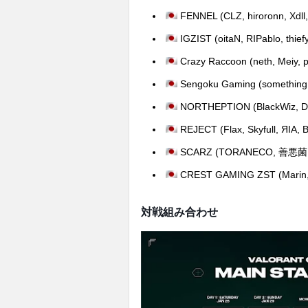
FENNEL (CLZ, hiroronn, Xdll,
IGZIST (oitaN, RIPablo, thief
Crazy Raccoon (neth, Meiy, p
Sengoku Gaming (something, Vi
NORTHEPTION (BlackWiz, Deri
REJECT (Flax, Skyfull, ЯIA, 
SCARZ (TORANECO, 善悪菌, Kr1s
CREST GAMING ZST (Marin, k
対戦組み合わせ