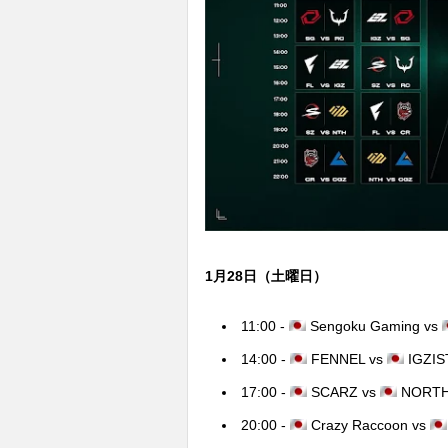
1月28日（土曜日）
11:00 -
Sengoku Gaming vs
14:00 -
FENNEL vs
IGZIS
17:00 -
SCARZ vs
NORTH
20:00 -
Crazy Raccoon vs