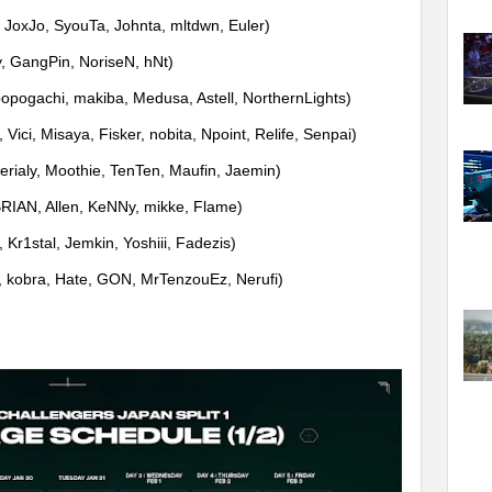
 JoxJo, SyouTa, Johnta, mltdwn, Euler)
y, GangPin, NoriseN, hNt)
opogachi, makiba, Medusa, Astell, NorthernLights)
ci, Misaya, Fisker, nobita, Npoint, Relife, Senpai)
aly, Moothie, TenTen, Maufin, Jaemin)
BRIAN, Allen, KeNNy, mikke, Flame
)
tal, Jemkin, Yoshiii, Fadezis)
obra, Hate, GON, MrTenzouEz, Nerufi)