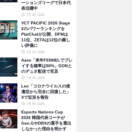
ーションズリーグで日本代
表活躍中
7月 30, 2026
VCT PACIFIC 2026 Stage
2のパワーランキングを
PlatChatが公開、DFMは
11位、ZETAは12位の厳し
い評価に
7月 14, 2026
Aace「来年FENNELでプレ
イする確率は50%」GONと
のデュオ配信で言及
7月 28, 2026
Leo「コロナウイルスの後
遺症から完全に回復した」
Xで近況を報告
7月 30, 2026
Esports Nations Cup
2026 韓国代表コーチが
Gen.GやDRXの選手を選出
しなかった理由を明かす