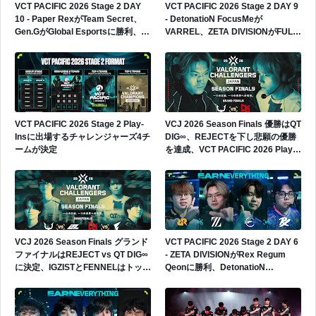
VCT PACIFIC 2026 Stage 2 DAY
VCT PACIFIC 2026 Stage 2 DAY 9
10 - Paper RexがTeam Secret、
- DetonatioN FocusMeが
Gen.GがGlobal Esportsに勝利、
VARREL、ZETA DIVISIONがFULL
Gen.Gが4勝0敗でグループ首位へ
SENSEに勝利、日本勢2連勝
VCT PACIFIC 2026 Stage 2 Play-
VCJ 2026 Season Finals 優勝はQT
Insに出場するチャレンジャーズ4チ
DIG∞、REJECTを下し悲願の優勝
ームが決定
を達成、VCT PACIFIC 2026 Play-
Insへの出場権獲得
VCJ 2026 Season Finals グランド
VCT PACIFIC 2026 Stage 2 DAY 6
ファイナルはREJECT vs QT DIG∞
- ZETA DIVISIONがRex Regum
に決定、IGZISTとFENNELはトップ
Qeonに勝利、DetonatioN
4で敗退
FocusMeがPaper Rexに敗戦