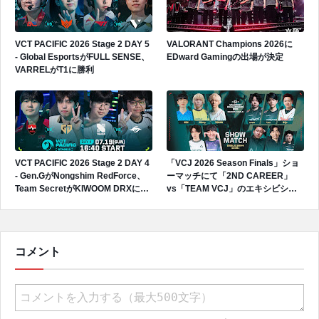
VCT PACIFIC 2026 Stage 2 DAY 5
VALORANT Champions 2026に
- Global EsportsがFULL SENSE、
EDward Gamingの出場が決定
VARRELがT1に勝利
VCT PACIFIC 2026 Stage 2 DAY 4
「VCJ 2026 Season Finals」ショ
- Gen.GがNongshim RedForce、
ーマッチにて「2ND CAREER」
Team SecretがKIWOOM DRXに勝
vs「TEAM VCJ」のエキシビショ
利
ンマッチが開催
コメント