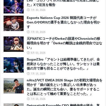
Leo「コロナウイルスの後遺症から完全に回復し
た」Xで近況を報告
7月 30, 2026
Esports Nations Cup 2026 韓国代表コーチが
Gen.GやDRXの選手を選出しなかった理由を明か
す
7月 19, 2026
元FNATICコーチがDerkeの脱退やChronicleの移
籍理由を明かす「Derkeの離脱は金銭的理由ではな
い」
8月 03, 2026
SugarZ3ro「アセントは結構準備してきたが、全
然刺さらなかったことが悔しい。サンセットは最
後の方で勝ち切ることができなかった。」
7月 16, 2026
nAtsがVCT EMEA 2026 Stage 2の初戦欠場理由を
明かす「娘の誕生という喜ばしい出来事があっ
た。誕生の瞬間に立ち会い、妻をサポートするこ
とは私にとって極めて重要なことだった。」
7月 16, 2026
DetonatioN FocusMe CEO 梅崎伸幸が逝去、享