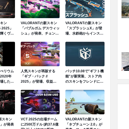
キン
VALORANTの新スキン
VALORANTの新スキン
 2025」
「バブルガム デスウィッ
「スプラッシュX」が登
輝くヴァ
シュ」が発表、チェンソ
場、水鉄砲からインスピ
ライナイ
ー風近接武器が登場
レーションを得た夏らし
が登場、
いスキン、サメのフレッ
ミックが
クスも
ぺリウム
人気スキンが再販する
パッチ10.08で"ギフト機
020年
「ギブ・バック //
能"が新実装、ストア内
場したア
2025」が登場、収益の
のスキンをフレンドにプ
になった
一部を慈善団体に寄付
レゼント可能に、ギフト
ト」を発表
送付条件が公開
の新スキン
VCT 2025の出場チーム
VALORANTの新スキン
」が発表
に2500万ドル (約37.6億
「ネプチューン 2.0」が