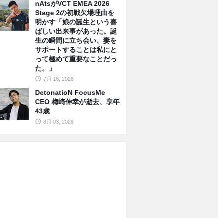
nAtsがVCT EMEA 2026
Stage 2の初戦欠場理由を
明かす「娘の誕生という喜
ばしい出来事があった。誕
生の瞬間に立ち会い、妻を
サポートすることは私にと
って極めて重要なことだっ
た。」
7月 16, 2026
DetonatioN FocusMe
CEO 梅崎伸幸が逝去、享年
43歳
8月 03, 2026