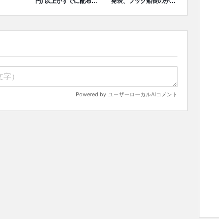
円) 以上がすでに配布、
発表、フック船長のかぎ
シーズンカプセルの販売
爪風近接武器が登場
は終了間近