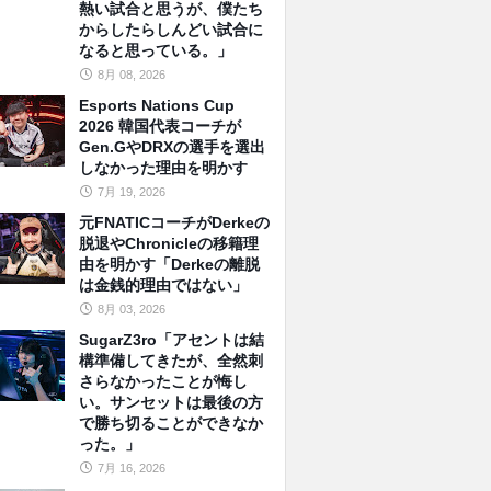
熱い試合と思うが、僕たち
からしたらしんどい試合に
なると思っている。」
8月 08, 2026
Esports Nations Cup
2026 韓国代表コーチが
Gen.GやDRXの選手を選出
しなかった理由を明かす
7月 19, 2026
元FNATICコーチがDerkeの
脱退やChronicleの移籍理
由を明かす「Derkeの離脱
は金銭的理由ではない」
8月 03, 2026
SugarZ3ro「アセントは結
構準備してきたが、全然刺
さらなかったことが悔し
い。サンセットは最後の方
で勝ち切ることができなか
った。」
7月 16, 2026