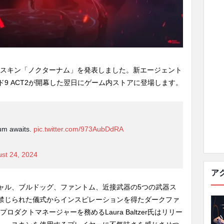
ORANT新スキン「ノクターナム」を発表しました。新エージェント
9 ACT2が開幕した翌日にゲーム内ストアに登場します。
num awaits.
pic.twitter.com/973AubDdRA
st 24, 2024
ア
ャル、ブルドッグ、ファントム、近接武器の5つの武器ス
禁じられた儀式からインスピレーションを得たダークファ
のプロダクトマネージャーを務めるLaura Baltzer氏はリリー