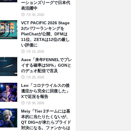
ーションズリーグで日本代
表活躍中
7月 30, 2026
VCT PACIFIC 2026 Stage
2のパワーランキングを
PlatChatが公開、DFMは
11位、ZETAは12位の厳し
い評価に
7月 14, 2026
Aace「来年FENNELでプレ
イする確率は50%」GONと
のデュオ配信で言及
7月 28, 2026
Leo「コロナウイルスの後
遺症から完全に回復した」
Xで近況を報告
7月 30, 2026
Meiy「Tier 2チームには基
本的に当たりたくないが、
QT DIG∞が来たらプライド
対決になる。ファンからは