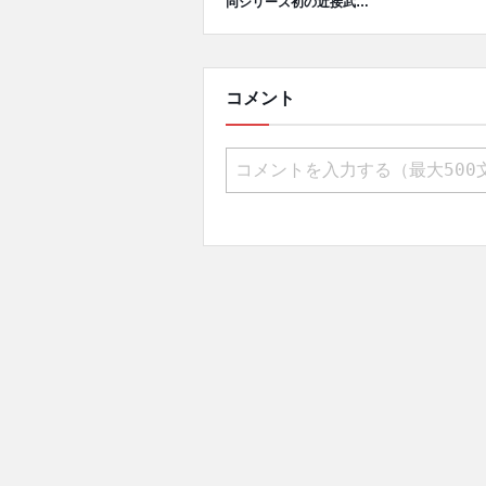
同シリーズ初の近接武器
「カランビット」が登場
コメント