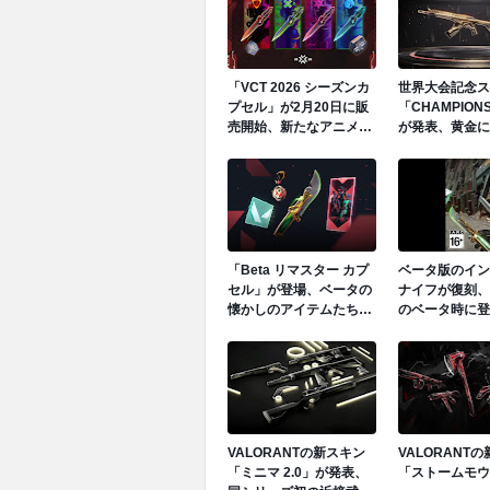
「VCT 2026 シーズンカ
世界大会記念ス
プセル」が2月20日に販
「CHAMPIONS
売開始、新たなアニメー
が発表、黄金に
ションを搭載した逆手持
ンダル・バタフ
ちのナイフが登場
フ・フレックス
今年も様々なギ
搭載
「Beta リマスター カプ
ベータ版のイン
セル」が登場、ベータの
ナイフが復刻、2
懐かしのアイテムたちが
のベータ時に登
復刻
イテムがセット
「BETAセッ
VALORANTの新スキン
VALORANT
「ミニマ 2.0」が発表、
「ストームモウ