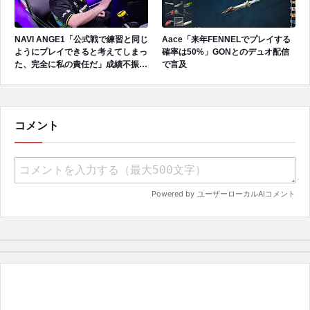
NAVI ANGE1「公式戦で練習と同じ
Aace「来年FENNELでプレイする
ようにプレイできると考えてしまっ
確率は50%」GONとのデュオ配信
た、完全に私の責任だ」成績不振を
で言及
受けてファンへ謝罪、チーム再建の
アプローチを明かす
コメント