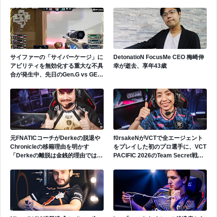
サイファーの「サイバーケージ」に
DetonatioN FocusMe CEO 梅崎伸
アビリティを無効化する重大な不具
幸が逝去、享年43歳
合が発生中、先日のGen.G vs GEで
も発生
元FNATICコーチがDerkeの脱退や
f0rsakeNがVCTで全エージェント
Chronicleの移籍理由を明かす
をプレイした初のプロ選手に、VCT
「Derkeの離脱は金銭的理由ではな
PACIFIC 2026のTeam Secret戦で
い」
遂にゲッコーを解禁