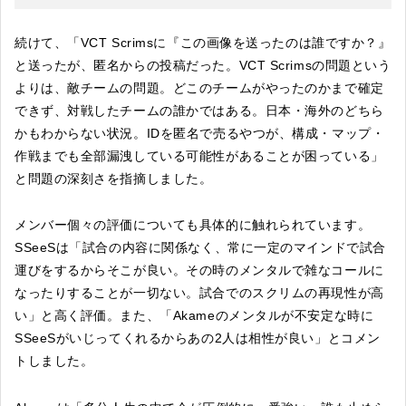
続けて、「VCT Scrimsに『この画像を送ったのは誰ですか？』
と送ったが、匿名からの投稿だった。VCT Scrimsの問題という
よりは、敵チームの問題。どこのチームがやったのかまで確定
できず、対戦したチームの誰かではある。日本・海外のどちら
かもわからない状況。IDを匿名で売るやつが、構成・マップ・
作戦までも全部漏洩している可能性があることが困っている」
と問題の深刻さを指摘しました。
メンバー個々の評価についても具体的に触れられています。
SSeeSは「試合の内容に関係なく、常に一定のマインドで試合
運びをするからそこが良い。その時のメンタルで雑なコールに
なったりすることが一切ない。試合でのスクリムの再現性が高
い」と高く評価。また、「Akameのメンタルが不安定な時に
SSeeSがいじってくれるからあの2人は相性が良い」とコメン
トしました。