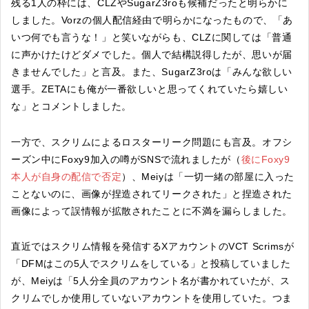
残る1人の枠には、CLZやSugarZ3roも候補だったと明らかに
しました。Vorzの個人配信経由で明らかになったもので、「あ
いつ何でも言うな！」と笑いながらも、CLZに関しては「普通
に声かけたけどダメでした。個人で結構説得したが、思いが届
きませんでした」と言及。また、SugarZ3roは「みんな欲しい
選手。ZETAにも俺が一番欲しいと思ってくれていたら嬉しい
な」とコメントしました。
一方で、スクリムによるロスターリーク問題にも言及。オフシ
ーズン中にFoxy9加入の噂がSNSで流れましたが（
後にFoxy9
本人が自身の配信で否定
）、Meiyは「一切一緒の部屋に入った
ことないのに、画像が捏造されてリークされた」と捏造された
画像によって誤情報が拡散されたことに不満を漏らしました。
直近ではスクリム情報を発信するXアカウントのVCT Scrimsが
「DFMはこの5人でスクリムをしている」と投稿していました
が、Meiyは「5人分全員のアカウント名が書かれていたが、ス
クリムでしか使用していないアカウントを使用していた。つま