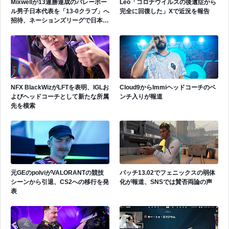
Mixwellが13連勝達成のバレーボー
Leo「コロナウイルスの後遺症から
ル男子日本代表を「13-0クラブ」へ
完全に回復した」Xで近況を報告
招待、ネーションズリーグで日本代
表活躍中
NFX BlackWizがLFTを表明、IGLお
Cloud9からImmiヘッドコーチのベ
よびヘッドコーチとして新たな所属
ンチ入りが報道
先を模索
元GEのpolviがVALORANTの競技
パッチ13.02でフェニックスの弱体
シーンから引退、CS2への移行を発
化が報道、SNSでは賛否両論の声
表