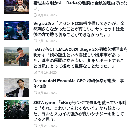
籍理由を明かす「Derkeの離脱は金銭的理由ではな
い」
8月 03, 2026
SugarZ3ro「アセントは結構準備してきたが、全
然刺さらなかったことが悔しい。サンセットは最
後の方で勝ち切ることができなかった。」
7月 16, 2026
nAtsがVCT EMEA 2026 Stage 2の初戦欠場理由を
明かす「娘の誕生という喜ばしい出来事があっ
た。誕生の瞬間に立ち会い、妻をサポートするこ
とは私にとって極めて重要なことだった。」
7月 16, 2026
DetonatioN FocusMe CEO 梅崎伸幸が逝去、享
年43歳
8月 03, 2026
ZETA ryota-「eKoがランクでヨルを使っている時
に『あれ、これいいんじゃない？』から始まっ
た。ヨルとスカイの強みが良いシナジーを出して
いると思う。」
7月 24, 2026