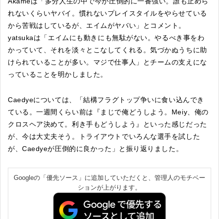
Akameは「多分人生の中で今が圧倒的に一番強い。誰も止めら
れないくらいヤバイ。慣れないプレイスタイルをやらせている
から苦戦はしているが、エイムがヤバい」とコメント。
yatsukaは「エイムにも動きにも無駄がない。やるべき事をわ
かっていて、それを淡々とこなしてくれる。気づかぬうちに助
けられていることが多い。マジで仕事人」とチームの支えにな
っていることを明かしました。
Caedyeについては、「結構フラグトップ争いに食い込んでき
ている。一週間くらい前は『まじで俺どうしよう。Meiy、俺の
クロスヘア決めて。利き手もどうしよう』といった感じだった
が、今は大丈夫そう。トライアウトでいろんな選手を試した
が、Caedyeが圧倒的に良かった」と振り返りました。
Googleの「優先ソース」に追加していただくと、管理人のモチベー
ションが上がります。