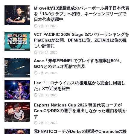
Mixwellが13連勝達成のバレーボール男子日本代表
を「13-0クラブ」へ招待、ネーションズリーグで
日本代表活躍中
7月 30, 2026
VCT PACIFIC 2026 Stage 2のパワーランキングを
PlatChatが公開、DFMは11位、ZETAは12位の厳
しい評価に
7月 14, 2026
Aace「来年FENNELでプレイする確率は50%」
GONとのデュオ配信で言及
7月 28, 2026
Leo「コロナウイルスの後遺症から完全に回復し
た」Xで近況を報告
7月 30, 2026
Esports Nations Cup 2026 韓国代表コーチが
Gen.GやDRXの選手を選出しなかった理由を明か
す
7月 19, 2026
元FNATICコーチがDerkeの脱退やChronicleの移