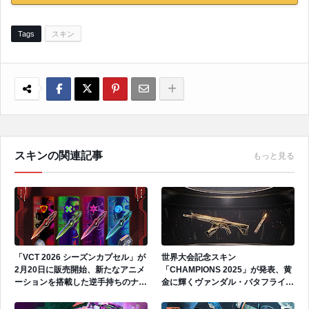
Tags
スキン
スキンの関連記事
もっと見る
「VCT 2026 シーズンカプセル」が
世界大会記念スキン
2月20日に販売開始、新たなアニメ
「CHAMPIONS 2025」が発表、黄
ーションを搭載した逆手持ちのナイ
金に輝くヴァンダル・バタフライナ
フが登場
イフ・フレックスが登場、今年も
様々なギミックが搭載