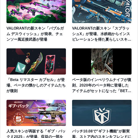
VALORANTの新スキン「バブルガ
VALORANTの新スキン「スプラッ
ム デスウィッシュ」が発表、チェ
シュX」が登場、水鉄砲からインス
ンソー風近接武器が登場
ピレーションを得た夏らしいスキ
ン、サメのフレックスも
「Beta リマスター カプセル」が登
ベータ版のインぺリウムナイフが復
場、ベータの懐かしのアイテムたち
刻、2020年のベータ時に登場した
が復刻
アイテムがセットになった「BETA
セット」を発表
人気スキンが再販する「ギブ・バッ
パッチ10.08で"ギフト機能"が新実
ク // 2025」が登場、収益の一部を
装、ストア内のスキンをフレンドに