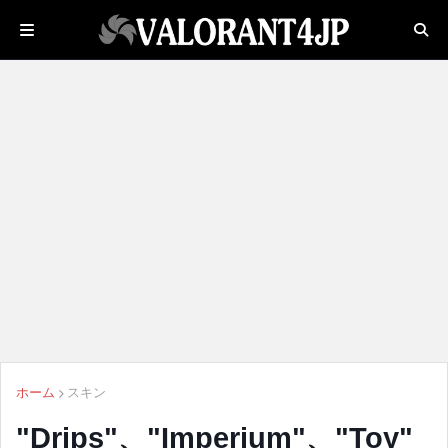
ホーム
スキン
"Drips"、"Imperium"、"Toy"