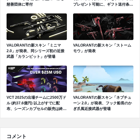
慈善団体に寄付
プレゼント可能に、ギフト送付条件
が公開
VALORANTの新スキン「ミニマ
VALORANTの新スキン「ストーム
2.0」が発表、同シリーズ初の近接
モウ」が発表
武器「カランビット」が登場
VCT 2025の出場チームに2500万ド
VALORANTの新スキン「ネプチュ
ル (約37.6億円) 以上がすでに配
ーン 2.0」が発表、フック船長のか
布、シーズンカプセルの販売は終了
ぎ爪風近接武器が登場
間近
コメント