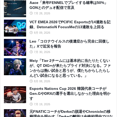
Aace「来年FENNELでプレイする確率は50%」
GONとのデュオ配信で言及
7月 28, 2026
VCT EMEA 2026でPCIFIC Esportsが14連敗を記
録、DetonatioN FocusMeの13連敗を上回る
8月 09, 2026
Leo「コロナウイルスの後遺症から完全に回復し
た」Xで近況を報告
7月 30, 2026
Meiy「Tier 2チームには基本的に当たりたくない
が、QT DIG∞が来たらプライド対決になる。ファ
ンからは熱い試合と思うが、僕たちからしたらし
んどい試合になると思っている。」
8月 08, 2026
Esports Nations Cup 2026 韓国代表コーチが
Gen.GやDRXの選手を選出しなかった理由を明か
す
7月 19, 2026
元FNATICコーチがDerkeの脱退やChronicleの移
籍理由を明かす「Derkeの離脱は金銭的理由ではな