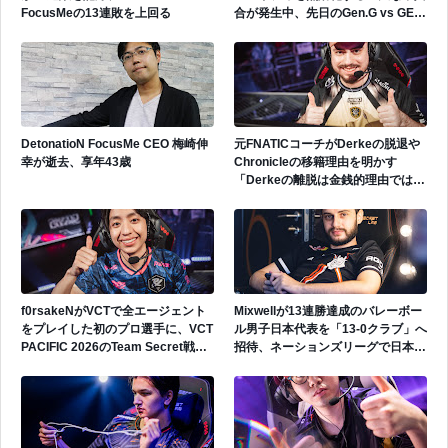
FocusMeの13連敗を上回る
合が発生中、先日のGen.G vs GEで
も発生
DetonatioN FocusMe CEO 梅崎伸
元FNATICコーチがDerkeの脱退や
幸が逝去、享年43歳
Chronicleの移籍理由を明かす
「Derkeの離脱は金銭的理由ではな
い」
f0rsakeNがVCTで全エージェント
Mixwellが13連勝達成のバレーボー
をプレイした初のプロ選手に、VCT
ル男子日本代表を「13-0クラブ」へ
PACIFIC 2026のTeam Secret戦で
招待、ネーションズリーグで日本代
遂にゲッコーを解禁
表活躍中