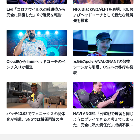
Leo「コロナウイルスの後遺症から
NFX BlackWizがLFTを表明、IGLお
完全に回復した」Xで近況を報告
よびヘッドコーチとして新たな所属
先を模索
Cloud9からImmiヘッドコーチのベ
元GEのpolviがVALORANTの競技
ンチ入りが報道
シーンから引退、CS2への移行を発
表
パッチ13.02でフェニックスの弱体
NAVI ANGE1「公式戦で練習と同じ
化が報道、SNSでは賛否両論の声
ようにプレイできると考えてしまっ
た、完全に私の責任だ」成績不振を
受けてファンへ謝罪、チーム再建の
アプローチを明かす