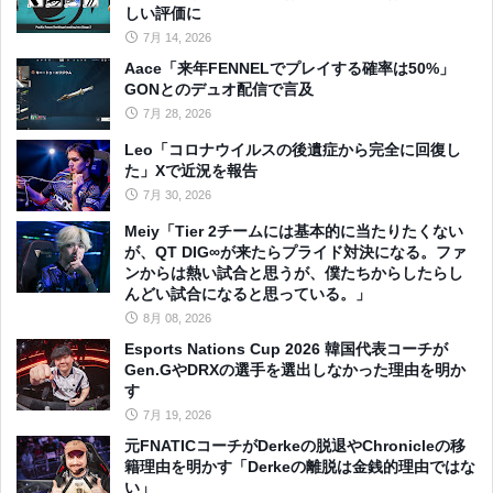
しい評価に
7月 14, 2026
Aace「来年FENNELでプレイする確率は50%」
GONとのデュオ配信で言及
7月 28, 2026
Leo「コロナウイルスの後遺症から完全に回復し
た」Xで近況を報告
7月 30, 2026
Meiy「Tier 2チームには基本的に当たりたくない
が、QT DIG∞が来たらプライド対決になる。ファ
ンからは熱い試合と思うが、僕たちからしたらし
んどい試合になると思っている。」
8月 08, 2026
Esports Nations Cup 2026 韓国代表コーチが
Gen.GやDRXの選手を選出しなかった理由を明か
す
7月 19, 2026
元FNATICコーチがDerkeの脱退やChronicleの移
籍理由を明かす「Derkeの離脱は金銭的理由ではな
い」