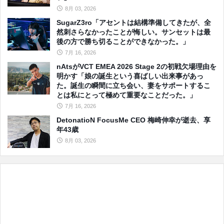
8月 03, 2026
SugarZ3ro「アセントは結構準備してきたが、全
然刺さらなかったことが悔しい。サンセットは最
後の方で勝ち切ることができなかった。」
7月 16, 2026
nAtsがVCT EMEA 2026 Stage 2の初戦欠場理由を
明かす「娘の誕生という喜ばしい出来事があっ
た。誕生の瞬間に立ち会い、妻をサポートするこ
とは私にとって極めて重要なことだった。」
7月 16, 2026
DetonatioN FocusMe CEO 梅崎伸幸が逝去、享
年43歳
8月 03, 2026