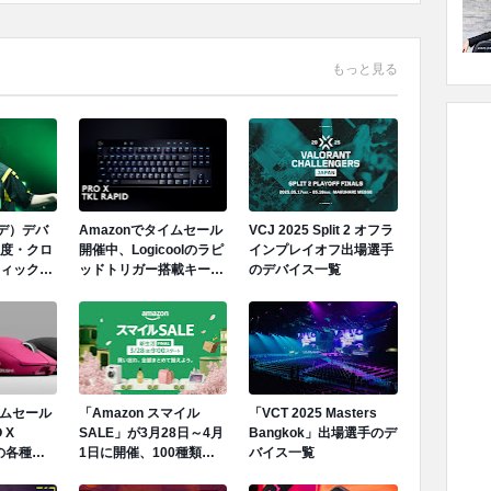
もっと見る
エデ）デバ
Amazonでタイムセール
VCJ 2025 Split 2 オフラ
度・クロ
開催中、Logicoolのラピ
インプレイオフ出場選手
ィック設
ッドトリガー搭載キーボ
のデバイス一覧
ードが最安値タイに値下
がり
イムセール
「Amazon スマイル
「VCT 2025 Masters
 X
SALE」が3月28日～4月
Bangkok」出場選手のデ
Tの各種カ
1日に開催、100種類以
バイス一覧
幅値下げ
上のゲーミングデバイス