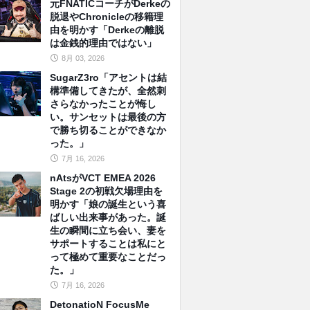
元FNATICコーチがDerkeの
脱退やChronicleの移籍理
由を明かす「Derkeの離脱
は金銭的理由ではない」
8月 03, 2026
SugarZ3ro「アセントは結
構準備してきたが、全然刺
さらなかったことが悔し
い。サンセットは最後の方
で勝ち切ることができなか
った。」
7月 16, 2026
nAtsがVCT EMEA 2026
Stage 2の初戦欠場理由を
明かす「娘の誕生という喜
ばしい出来事があった。誕
生の瞬間に立ち会い、妻を
サポートすることは私にと
って極めて重要なことだっ
た。」
7月 16, 2026
DetonatioN FocusMe