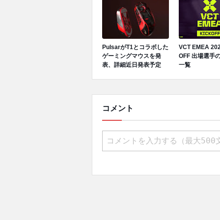
PulsarがT1とコラボした
VCT EMEA 202
ゲーミングマウスを発
OFF 出場選手
表、詳細近日発表予定
一覧
コメント