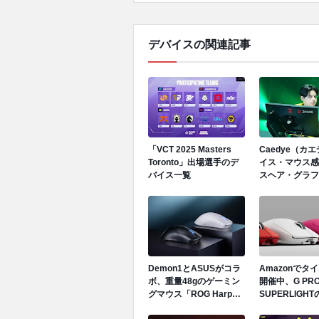
デバイスの関連記事
「VCT 2025 Masters
Caedye（カ
Toronto」出場選手のデ
イス・マウス感
バイス一覧
スヘア・グラフ
定
Demon1とASUSがコラ
Amazonでタ
ボ、重量48gのゲーミン
開催中、G PRO
グマウス「ROG Harpe II
SUPERLIGH
Ace」を発表
ラーリングが大