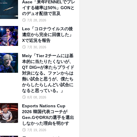
Aace「来年FENNELでプレ
イする確率は50%」GONと
のデュオ配信で言及
7月 28, 2026
Leo「コロナウイルスの後
遺症から完全に回復した」
Xで近況を報告
7月 30, 2026
Meiy「Tier 2チームには基
本的に当たりたくないが、
QT DIG∞が来たらプライド
対決になる。ファンからは
熱い試合と思うが、僕たち
からしたらしんどい試合に
なると思っている。」
8月 08, 2026
Esports Nations Cup
2026 韓国代表コーチが
Gen.GやDRXの選手を選出
しなかった理由を明かす
7月 19, 2026