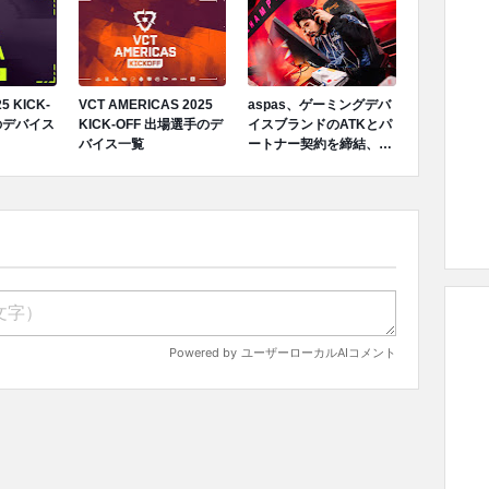
が特価
5 KICK-
VCT AMERICAS 2025
aspas、ゲーミングデバ
のデバイス
KICK-OFF 出場選手のデ
イスブランドのATKとパ
バイス一覧
ートナー契約を締結、コ
ラボキーボード「ATK
RS6」をリリース