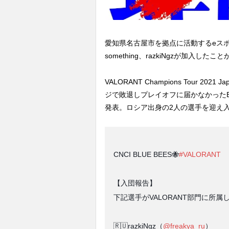
愛知県名古屋市を拠点に活動するeスポーツチ
something、razkiNgzが加入し
VALORANT Champions Tour 2
ジで敗退しプレイオフに届かなかったBLUE 
発表。ロシア出身の2人の選手を迎え入
CNCI BLUE BEES🐝
#VALORANT
【入団報告】
下記選手がVALORANT部門に所
🇷🇺razkiNgz（
@freakya_ru
）