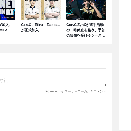
Tが加入、
Gen.GにEfina、RaxcaL
Gen.G ZynXが選手活動
MEA
が正式加入
の一時休止を発表、手首
の負傷を受け今シーズン
ロスターから離脱へ