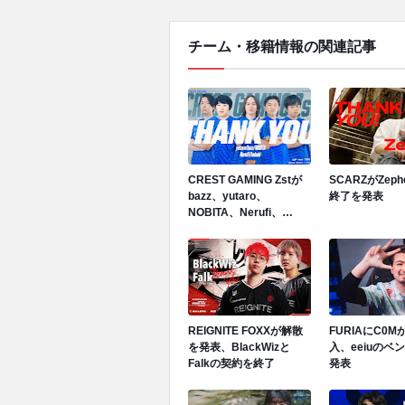
チーム・移籍情報の関連記事
CREST GAMING Zstが
SCARZがZep
bazz、yutaro、
終了を発表
NOBITA、Nerufi、
hubukiと契約終了を発表
REIGNITE FOXXが解散
FURIAにC0
を発表、BlackWizと
入、eeiuのベ
Falkの契約を終了
発表