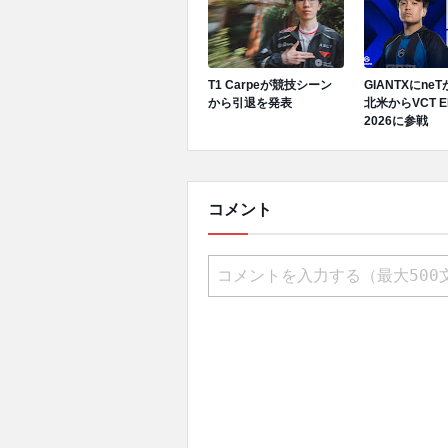
T1 Carpeが競技シーン
GIANTXにne
から引退を発表
北米からVCT E
2026に参戦
コメント