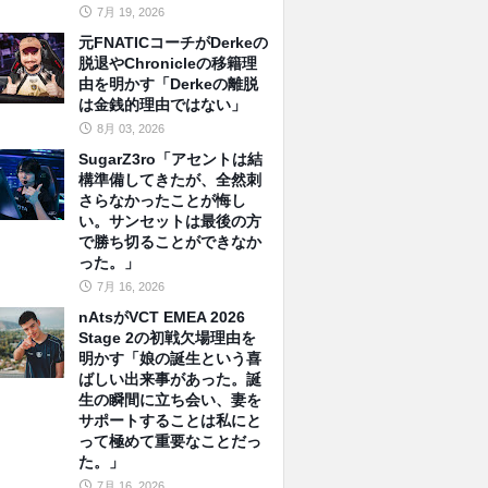
7月 19, 2026
元FNATICコーチがDerkeの
脱退やChronicleの移籍理
由を明かす「Derkeの離脱
は金銭的理由ではない」
8月 03, 2026
SugarZ3ro「アセントは結
構準備してきたが、全然刺
さらなかったことが悔し
い。サンセットは最後の方
で勝ち切ることができなか
った。」
7月 16, 2026
nAtsがVCT EMEA 2026
Stage 2の初戦欠場理由を
明かす「娘の誕生という喜
ばしい出来事があった。誕
生の瞬間に立ち会い、妻を
サポートすることは私にと
って極めて重要なことだっ
た。」
7月 16, 2026