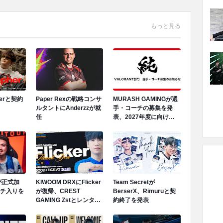
もっと見る
herと契約
Paper Rexの戦略コンサ
MURASH GAMINGが選
ルタントにAnderzzが就
手・コーチの募集を発
任
表、2027年度に向けロ
スター再編へ
Mが正式加
KIWOOM DRXにFlicker
Team Secretが
ンチ入りを
が復帰、CREST
BerserX、Rimuruと契
GAMING Zstとレンタル
約終了を発表
契約終了が発表