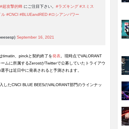
#超攻撃的蜂
にご注目下さい。
#ラズキング
#スミス
イル
#CNCI
#BLUEandRED
#ロシアンパワー
eesesp)
September 16, 2021
imatin、pinckと契約終了を
発表
。現時点でVALORANT
に所属するZerostがTwitterで公募していたトライアウ
の選手は近日中に発表されると予測されます。
が加入したCNCI BLUE BEESのVALORANT部門のラインナッ