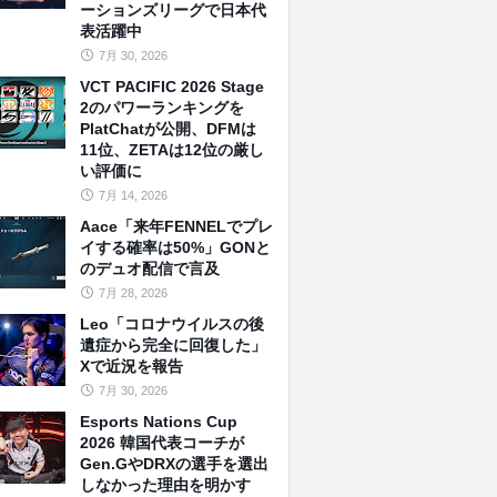
ーションズリーグで日本代
表活躍中
7月 30, 2026
VCT PACIFIC 2026 Stage
2のパワーランキングを
PlatChatが公開、DFMは
11位、ZETAは12位の厳し
い評価に
7月 14, 2026
Aace「来年FENNELでプレ
イする確率は50%」GONと
のデュオ配信で言及
7月 28, 2026
Leo「コロナウイルスの後
遺症から完全に回復した」
Xで近況を報告
7月 30, 2026
Esports Nations Cup
2026 韓国代表コーチが
Gen.GやDRXの選手を選出
しなかった理由を明かす