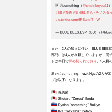
🇷🇺something（
@smthlikeyou11
）
#BB
#青蜂
#集団破壊
#ハチノスタ
pic.twitter.com/fREamllTmW
— BLUE BEES.ESP（BB） (@blueb
また、2人の加入に伴い、BLUE BEESはt
部門には4人が在籍していますが、同チーム
トは本日で
締め切られており
、5人目
新たにsomething、razkiNgzの2人
プは以下になります。
善悪菌
Shotaro "Zerost" Ikeda
Ryslan "something" Bolkyn
Ilya "razkiNgz" Petrov