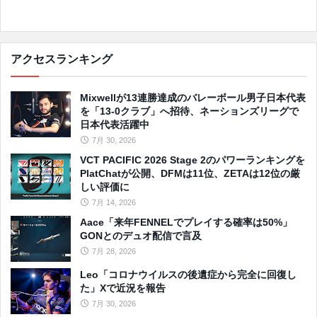
アクセスランキング
Mixwellが13連勝達成のバレーボール男子日本代表
を「13-0クラブ」へ招待、ネーションズリーグで
日本代表活躍中
7月 30, 2026
VCT PACIFIC 2026 Stage 2のパワーランキングを
PlatChatが公開、DFMは11位、ZETAは12位の厳
しい評価に
7月 14, 2026
Aace「来年FENNELでプレイする確率は50%」
GONとのデュオ配信で言及
7月 28, 2026
Leo「コロナウイルスの後遺症から完全に回復し
た」Xで近況を報告
7月 30, 2026