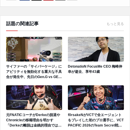
話題の関連記事
もっと見る
サイファーの「サイバーケージ」に
DetonatioN FocusMe CEO 梅崎伸
アビリティを無効化する重大な不具
幸が逝去、享年43歳
合が発生中、先日のGen.G vs GEで
も発生
元FNATICコーチがDerkeの脱退や
f0rsakeNがVCTで全エージェント
Chronicleの移籍理由を明かす
をプレイした初のプロ選手に、VCT
「Derkeの離脱は金銭的理由ではな
PACIFIC 2026のTeam Secret戦で