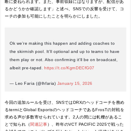
断に委ねられます。また、事前収録にはなりますが、配信があ
るかどうかか確認します」と述べ、SNSでの反響を受けて、コ
ーチの参加も可能にしたことを明らかにしました。
Ok we’re making this happen and adding coaches to
the skirmish pool. It’ll optional and up to teams to have
them play or not. Also confirming it’ll be on broadcast,
albeit pre-taped.
https://t.co/KgmDECfG07
— Leo Faria (@lhfaria)
January 15, 2026
今回の追加ルールを受け、SNSではDRXのヘッドコーチを務め
るtermiとGlobal EsportsのヘッドコーチであるFrosTの対戦を
求める声が多数寄せられています。2人の間には軋轢があるこ
とで知られ（
関連記事
）、昨年のVCT PACIFIC 2025で戦った