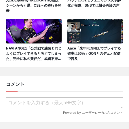
元GEのpolviがVALORANTの競技
パッチ13.02でフェニックスの弱体
シーンから引退、CS2への移行を発
化が報道、SNSでは賛否両論の声
表
NAVI ANGE1「公式戦で練習と同じ
Aace「来年FENNELでプレイする
ようにプレイできると考えてしまっ
確率は50%」GONとのデュオ配信
た、完全に私の責任だ」成績不振を
で言及
受けてファンへ謝罪、チーム再建の
アプローチを明かす
コメント