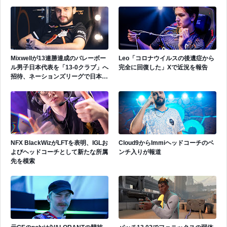
い」
遂にゲッコーを解禁
Mixwellが13連勝達成のバレーボー
Leo「コロナウイルスの後遺症から
ル男子日本代表を「13-0クラブ」へ
完全に回復した」Xで近況を報告
招待、ネーションズリーグで日本代
表活躍中
NFX BlackWizがLFTを表明、IGLお
Cloud9からImmiヘッドコーチのベ
よびヘッドコーチとして新たな所属
ンチ入りが報道
先を模索