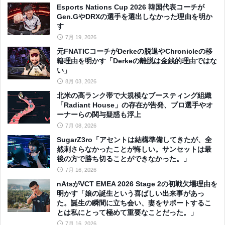
Esports Nations Cup 2026 韓国代表コーチが
Gen.GやDRXの選手を選出しなかった理由を明か
す
7月 19, 2026
元FNATICコーチがDerkeの脱退やChronicleの移
籍理由を明かす「Derkeの離脱は金銭的理由ではな
い」
8月 03, 2026
北米の高ランク帯で大規模なブースティング組織
「Radiant House」の存在が告発、プロ選手やオ
ーナーらの関与疑惑も浮上
7月 08, 2026
SugarZ3ro「アセントは結構準備してきたが、全
然刺さらなかったことが悔しい。サンセットは最
後の方で勝ち切ることができなかった。」
7月 16, 2026
nAtsがVCT EMEA 2026 Stage 2の初戦欠場理由を
明かす「娘の誕生という喜ばしい出来事があっ
た。誕生の瞬間に立ち会い、妻をサポートするこ
とは私にとって極めて重要なことだった。」
7月 16, 2026