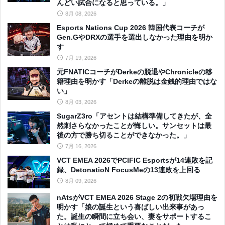
んどい試合になると思っている。」
8月 08, 2026
Esports Nations Cup 2026 韓国代表コーチが
Gen.GやDRXの選手を選出しなかった理由を明か
す
7月 19, 2026
元FNATICコーチがDerkeの脱退やChronicleの移
籍理由を明かす「Derkeの離脱は金銭的理由ではな
い」
8月 03, 2026
SugarZ3ro「アセントは結構準備してきたが、全
然刺さらなかったことが悔しい。サンセットは最
後の方で勝ち切ることができなかった。」
7月 16, 2026
VCT EMEA 2026でPCIFIC Esportsが14連敗を記
録、DetonatioN FocusMeの13連敗を上回る
8月 09, 2026
nAtsがVCT EMEA 2026 Stage 2の初戦欠場理由を
明かす「娘の誕生という喜ばしい出来事があっ
た。誕生の瞬間に立ち会い、妻をサポートするこ