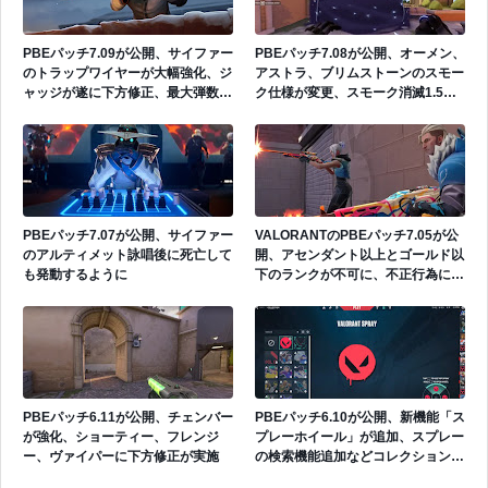
PBEパッチ7.09が公開、サイファー
PBEパッチ7.08が公開、オーメン、
のトラップワイヤーが大幅強化、ジ
アストラ、ブリムストーンのスモー
ャッジが遂に下方修正、最大弾数が
ク仕様が変更、スモーク消滅1.5秒
減少、走り撃ち時の弾の広がりが増
前に音声とビジュアルが追加
加など
PBEパッチ7.07が公開、サイファー
VALORANTのPBEパッチ7.05が公
のアルティメット詠唱後に死亡して
開、アセンダント以上とゴールド以
も発動するように
下のランクが不可に、不正行為によ
るランクブーストを抑止、アストラ
が強化
PBEパッチ6.11が公開、チェンバー
PBEパッチ6.10が公開、新機能「ス
が強化、ショーティー、フレンジ
プレーホイール」が追加、スプレー
ー、ヴァイパーに下方修正が実施
の検索機能追加などコレクションメ
ニューが刷新、フェイド、ハーバー