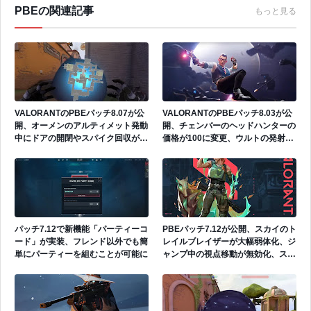
PBEの関連記事
もっと見る
VALORANTのPBEパッチ8.07が公
VALORANTのPBEパッチ8.03が公
開、オーメンのアルティメット発動
開、チェンバーのヘッドハンターの
中にドアの開閉やスパイク回収が可
価格が100に変更、ウルトの発射速
能に、クローヴの各種バグを修正
度が増加、チームカプセルが登場
パッチ7.12で新機能「パーティーコ
PBEパッチ7.12が公開、スカイのト
ード」が実装、フレンド以外でも簡
レイルブレイザーが大幅弱体化、ジ
単にパーティーを組むことが可能に
ャンプ中の視点移動が無効化、スタ
ンが味方も巻き込むように、ゲッコ
ーのオーブ回収速度が短縮