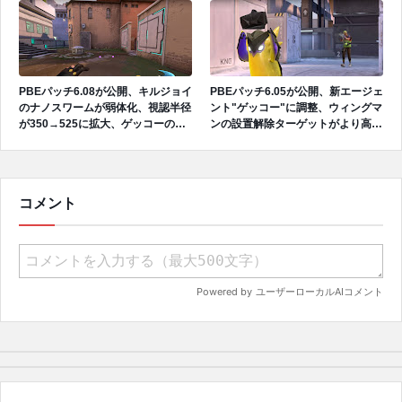
のアイコンが更新、タレットが地面
を狙うバグを修正
PBEパッチ6.08が公開、キルジョイ
PBEパッチ6.05が公開、新エージェ
のナノスワームが弱体化、視認半径
ント"ゲッコー"に調整、ウィングマ
が350→525に拡大、ゲッコーのゲ
ンの設置解除ターゲットがより高所
ーム内アイコンが高品質に
を狙えるように
コメント