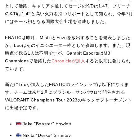
として活躍。キャリアを通してセージのK/Dは1.47、ブリーチ
のK/Dは1.42と高い火力を持つサポートとして知られ、今年7月
にはチーム初となる国際大会出場を達成しました。
FNATICは昨月、MisticとEnzoを放出することを発表しました
が、Leoはそのイニシエーター枠として参加します。また、現
時点で残る1人は不明ですが、Gambit EsportsはM3
Championsで活躍した
Chronicleが加入
すると以前に報じられ
ています。
新たにLeoが加入したFNATICのラインナップは以下になりま
す。チームは来年2月にブラジル・サンパウロで開催される
VALORANT Champions Tour 2023のキックオフトーナメント
に出場予定です。
Jake "Boaster" Howlett
Nikita "Derke" Sirmitev