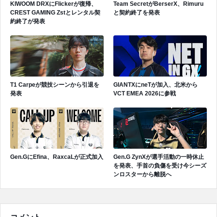
KIWOOM DRXにFlickerが復帰、
Team SecretがBerserX、Rimuru
CREST GAMING Zstとレンタル契
と契約終了を発表
約終了が発表
T1 Carpeが競技シーンから引退を
GIANTXにneTが加入、北米から
発表
VCT EMEA 2026に参戦
Gen.GにEfina、RaxcaLが正式加入
Gen.G ZynXが選手活動の一時休止
を発表、手首の負傷を受け今シーズ
ンロスターから離脱へ