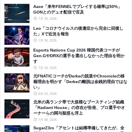
Aace「来年FENNELでプレイする確率は50%」
GONとのデュオ配信で言及
7月 28, 2026
Leo「コロナウイルスの後遺症から完全に回復し
た」Xで近況を報告
7月 30, 2026
Esports Nations Cup 2026 韓国代表コーチが
Gen.GやDRXの選手を選出しなかった理由を明か
す
7月 19, 2026
元FNATICコーチがDerkeの脱退やChronicleの移
籍理由を明かす「Derkeの離脱は金銭的理由ではな
い」
8月 03, 2026
北米の高ランク帯で大規模なブースティング組織
「Radiant House」の存在が告発、プロ選手やオ
ーナーらの関与疑惑も浮上
7月 08, 2026
SugarZ3ro「アセントは結構準備してきたが、全