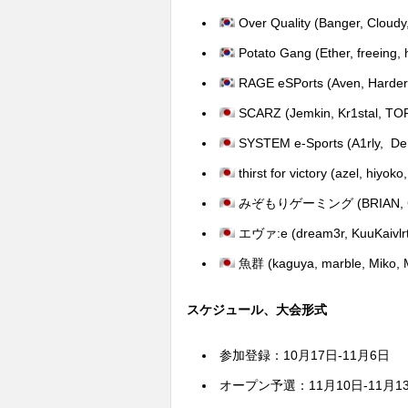
Over Quality (Banger, Cloud
Potato Gang (Ether, freeing, 
RAGE eSPorts (Aven, Harder
SCARZ (Jemkin, Kr1stal, T
SYSTEM e-Sports (A1rly, De
thirst for victory (azel, hiyok
みぞもりゲーミング (BRIAN, CGZ_A
エヴァ:e (dream3r, KuuKaivlrt,
魚群 (kaguya, marble, Miko, 
スケジュール、大会形式
参加登録：10月17日-11月6日
オープン予選：11月10日-11