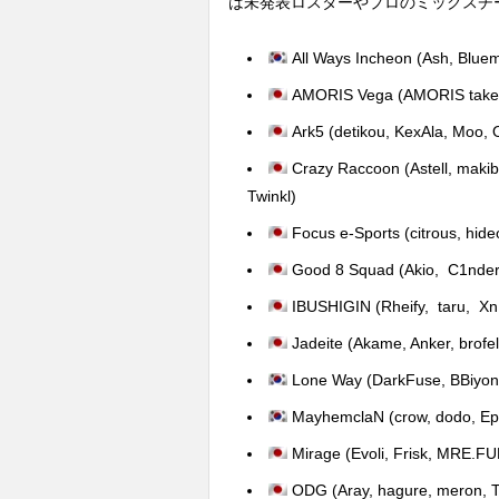
は未発表ロスターやプロのミックスチ
All Ways Incheon (Ash, Bluem
AMORIS Vega (AMORIS take, 
Ark5 (detikou, KexAla, Moo,
Crazy Raccoon (Astell, maki
Twinkl)
Focus e-Sports (citrous, hide
Good 8 Squad (Akio, C1nder,
IBUSHIGIN (Rheify, taru, X
Jadeite (Akame, Anker, brofeld
Lone Way (DarkFuse, BBiyong
MayhemclaN (crow, dodo, E
Mirage (Evoli, Frisk, MRE.FU
ODG (Aray, hagure, meron, 