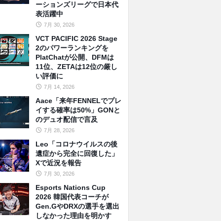
ーションズリーグで日本代
表活躍中
7月 30, 2026
VCT PACIFIC 2026 Stage
2のパワーランキングを
PlatChatが公開、DFMは
11位、ZETAは12位の厳し
い評価に
7月 14, 2026
Aace「来年FENNELでプレ
イする確率は50%」GONと
のデュオ配信で言及
7月 28, 2026
Leo「コロナウイルスの後
遺症から完全に回復した」
Xで近況を報告
7月 30, 2026
Esports Nations Cup
2026 韓国代表コーチが
Gen.GやDRXの選手を選出
しなかった理由を明かす