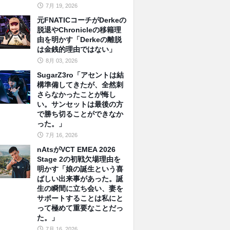
7月 19, 2026
元FNATICコーチがDerkeの
脱退やChronicleの移籍理
由を明かす「Derkeの離脱
は金銭的理由ではない」
8月 03, 2026
SugarZ3ro「アセントは結
構準備してきたが、全然刺
さらなかったことが悔し
い。サンセットは最後の方
で勝ち切ることができなか
った。」
7月 16, 2026
nAtsがVCT EMEA 2026
Stage 2の初戦欠場理由を
明かす「娘の誕生という喜
ばしい出来事があった。誕
生の瞬間に立ち会い、妻を
サポートすることは私にと
って極めて重要なことだっ
た。」
7月 16, 2026