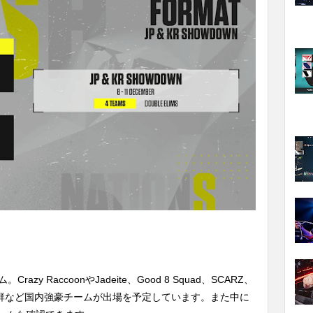
y RaccoonやJadeite、Good 8 Squad、SCARZ、
orts、魚群など国内強豪チームが出場を予定しています。また中に