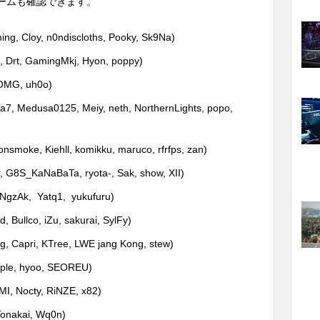
ームも確認できます。
ing, Cloy, n0ndiscloths, Pooky, Sk9Na)
Drt, GamingMkj, Hyon, poppy)
 OMG, uh0o)
ba7, Medusa0125, Meiy, neth, NorthernLights, popo,
onsmoke, Kiehll, komikku, maruco, rfrfps, zan)
 G8S_KaNaBaTa, ryota-, Sak, show, XII)
nNgzAk, Yatq1, yukufuru)
, Bullco, iZu, sakurai, SylFy)
, Capri, KTree, LWE jang Kong, stew)
pple, hyoo, SEOREU)
MI, Nocty, RiNZE, x82)
Tonakai, Wq0n)