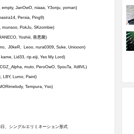
y, empty, JanOwO, niaaa, Y3onju, yoman)
hasira14, Persia, Ping9)
, munsoo, PokJu, SKzombie)
ORANECO, Yoshiii, 善悪菌)
no, J0keR, Leoo, nura0309, Suke, Uniooon)
o, kame, Lid33, rip.eiji, Yes My Lord)
lpha, muto, PeroOwO, SyouTa, XdllVL)
 LBY, Lumo, Paint)
MORimelody, Tempura, Yso)
月13日、シングルエリミネーション形式