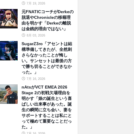
7月 19, 2026
元FNATICコーチがDerkeの
脱退やChronicleの移籍理
由を明かす「Derkeの離脱
は金銭的理由ではない」
8月 03, 2026
SugarZ3ro「アセントは結
構準備してきたが、全然刺
さらなかったことが悔し
い。サンセットは最後の方
で勝ち切ることができなか
った。」
7月 16, 2026
nAtsがVCT EMEA 2026
Stage 2の初戦欠場理由を
明かす「娘の誕生という喜
ばしい出来事があった。誕
生の瞬間に立ち会い、妻を
サポートすることは私にと
って極めて重要なことだっ
た。」
7月 16, 2026