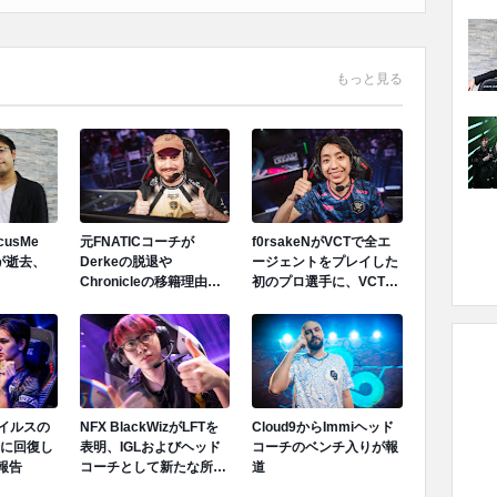
もっと見る
ocusMe
元FNATICコーチが
f0rsakeNがVCTで全エ
が逝去、
Derkeの脱退や
ージェントをプレイした
Chronicleの移籍理由を
初のプロ選手に、VCT
明かす「Derkeの離脱は
PACIFIC 2026のTeam
金銭的理由ではない」
Secret戦で遂にゲッコー
を解禁
ウイルスの
NFX BlackWizがLFTを
Cloud9からImmiヘッド
に回復し
表明、IGLおよびヘッド
コーチのベンチ入りが報
報告
コーチとして新たな所属
道
先を模索