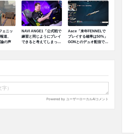
でフェニッ
NAVI ANGE1「公式戦で
Aace「来年FENNELで
報道、
練習と同じようにプレイ
プレイする確率は50%」
両論の声
できると考えてしまっ
GONとのデュオ配信で言
た、完全に私の責任だ」
及
成績不振を受けてファン
へ謝罪、チーム再建のア
プローチを明かす