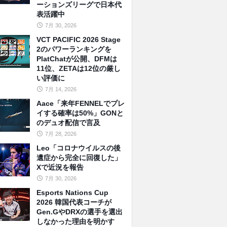
ーションズリーグで日本代
表活躍中
7月 30, 2026
VCT PACIFIC 2026 Stage
2のパワーランキングを
PlatChatが公開、DFMは
11位、ZETAは12位の厳し
い評価に
7月 14, 2026
Aace「来年FENNELでプレ
イする確率は50%」GONと
のデュオ配信で言及
7月 28, 2026
Leo「コロナウイルスの後
遺症から完全に回復した」
Xで近況を報告
7月 30, 2026
Esports Nations Cup
2026 韓国代表コーチが
Gen.GやDRXの選手を選出
しなかった理由を明かす