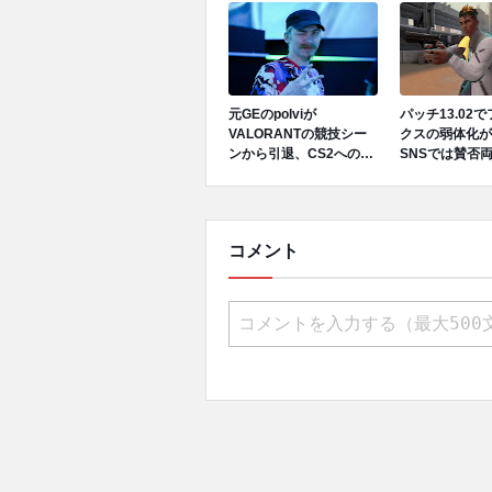
で日本代表活躍中
元GEのpolviが
パッチ13.02
VALORANTの競技シー
クスの弱体化が
ンから引退、CS2への移
SNSでは賛否
行を発表
コメント