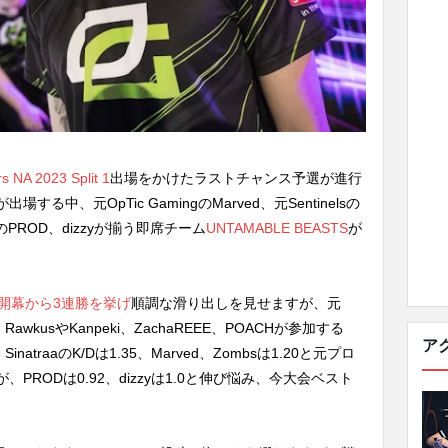
 NA 2023 Split 1
出場をかけたラストチャンス予選が進行
中、元OpTic GamingのMarved、元Sentinelsの
ーのPROD、dizzyが揃う即席チーム
UNTAMABLE BEASTS
が
開幕から3連勝を挙げ
順調な滑り出しを見せますが、元
、RawkusやKanpeki、ZachaREEE、POACHが参加する
ア
atraaのK/Dは1.35、Marved、Zombsは1.20と元プロ
RODは0.92、dizzyは1.0と伸び悩み、今大会ベスト