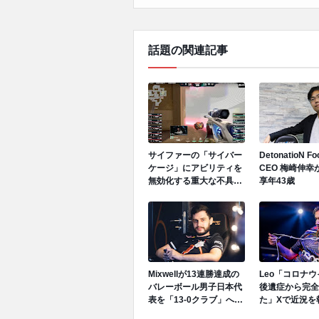
話題の関連記事
サイファーの「サイバー
DetonatioN F
ケージ」にアビリティを
CEO 梅崎伸幸
無効化する重大な不具合
享年43歳
が発生中、先日のGen.G
vs GEでも発生
Mixwellが13連勝達成の
Leo「コロナ
バレーボール男子日本代
後遺症から完全
表を「13-0クラブ」へ招
た」Xで近況を
待、ネーションズリーグ