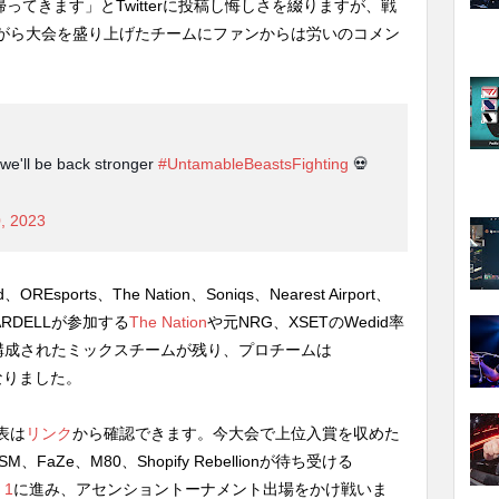
て帰ってきます」とTwitterに投稿し悔しさを綴りますが、戦
がら大会を盛り上げたチームにファンからは労いのコメン
 we'll be back stronger
#UntamableBeastsFighting
💀
, 2023
Esports、The Nation、Soniqs、Nearest Airport、
とWARDELLが参加する
The Nation
や元NRG、XSETのWedid率
構成されたミックスチームが残り、プロチームは
となりました。
表は
リンク
から確認できます。今大会で上位入賞を収めた
TSM、FaZe、M80、Shopify Rebellionが待ち受ける
 1
に進み、アセンショントーナメント出場をかけ戦いま