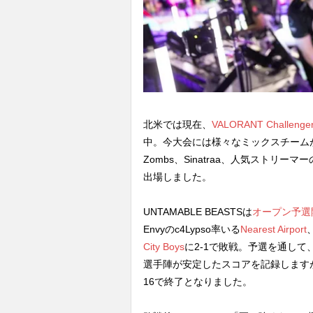
北米では現在、
VALORANT Challengers
中。今大会には様々なミックスチームが出場する
Zombs、Sinatraa、人気ストリーマ
出場しました。
UNTAMABLE BEASTSは
オープン予選
Envyのc4Lypso率いる
Nearest Airport
City Boys
に2-1で敗戦。予選を通して、Sin
選手陣が安定したスコアを記録しますが、P
16で終了となりました。