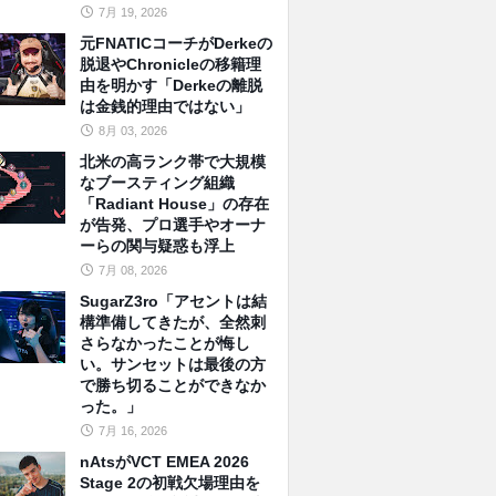
7月 19, 2026
元FNATICコーチがDerkeの
脱退やChronicleの移籍理
由を明かす「Derkeの離脱
は金銭的理由ではない」
8月 03, 2026
北米の高ランク帯で大規模
なブースティング組織
「Radiant House」の存在
が告発、プロ選手やオーナ
ーらの関与疑惑も浮上
7月 08, 2026
SugarZ3ro「アセントは結
構準備してきたが、全然刺
さらなかったことが悔し
い。サンセットは最後の方
で勝ち切ることができなか
った。」
7月 16, 2026
nAtsがVCT EMEA 2026
Stage 2の初戦欠場理由を