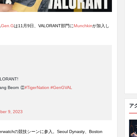
ム
Gen.G
は11月9日、VALORANT部門に
Munchkin
が加入し
VALORANT!
Sang Beom 👏
#TigerNation
#GenGVAL
ア
ber 9, 2023
rwatchの競技シーンに参入。Seoul Dynasty、Boston