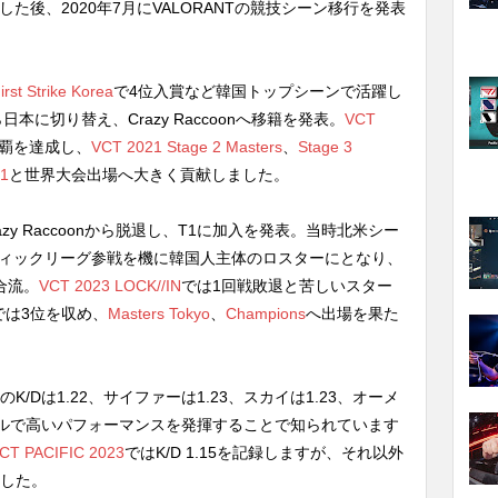
gueで活躍した後、2020年7月にVALORANTの競技シーン移行を発表
irst Strike Korea
で4位入賞など韓国トップシーンで活躍し
に切り替え、Crazy Raccoonへ移籍を発表。
VCT
連覇を達成し、
VCT 2021 Stage 2 Masters
、
Stage 3
1
と世界大会出場へ大きく貢献しました。
azy Raccoonから脱退し、T1に加入を発表。当時北米シー
フィックリーグ参戦を機に韓国人主体のロスターにとなり、
と合流。
VCT 2023 LOCK//IN
では1回戦敗退と苦しいスター
では3位を収め、
Masters Tokyo
、
Champions
へ出場を果た
のK/Dは1.22、サイファーは1.23、スカイは1.23、オーメ
全ロールで高いパフォーマンスを発揮することで知られています
CT PACIFIC 2023
ではK/D 1.15を記録しますが、それ以外
ました。