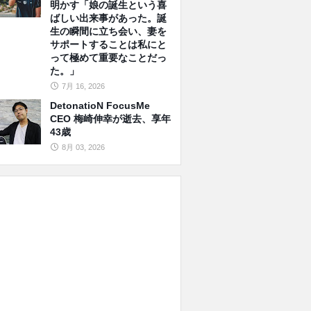
明かす「娘の誕生という喜
ばしい出来事があった。誕
生の瞬間に立ち会い、妻を
サポートすることは私にと
って極めて重要なことだっ
た。」
7月 16, 2026
DetonatioN FocusMe
CEO 梅崎伸幸が逝去、享年
43歳
8月 03, 2026