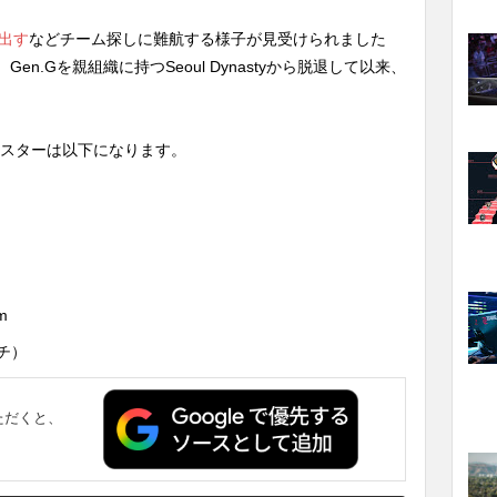
を出す
などチーム探しに難航する様子が見受けられました
en.Gを親組織に持つSeoul Dynastyから脱退して以来、
Gのロスターは以下になります。
m
ーチ）
ただくと、
。