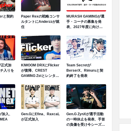
herと契約
Paper Rexの戦略コンサ
MURASH GAMINGが選
ルタントにAnderzzが就
手・コーチの募集を発
任
表、2027年度に向けロ
スター再編へ
Mが正式加
KIWOOM DRXにFlicker
Team Secretが
ンチ入りを
が復帰、CREST
BerserX、Rimuruと契
GAMING Zstとレンタル
約終了を発表
契約終了が発表
Tが加入、
Gen.GにEfina、RaxcaL
Gen.G ZynXが選手活動
MEA
が正式加入
の一時休止を発表、手首
の負傷を受け今シーズン
ロスターから離脱へ