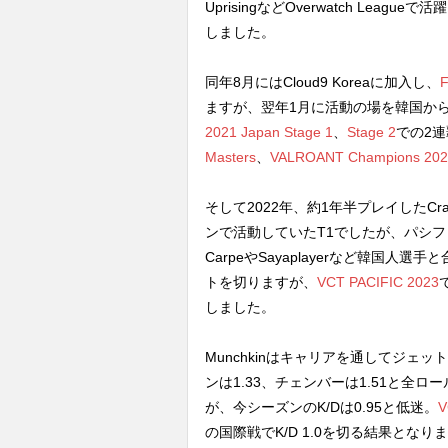
UprisingなどOverwatch Lea
しました。
同年8月にはCloud9 Koreaに加入し、
F
ますが、翌年1月に活動の場を韓国から日本
2021 Japan Stage 1
、
Stage 2
での2
Masters
、
VALROANT Champions 202
そして2022年、約1年半プレイしたCr
ンで活動していたT1でしたが、パシ
CarpeやSayaplayerなど韓国人選手
トを切りますが、
VCT PACIFIC 2023
しました。
Munchkinはキャリアを通してジェット
ンは1.33、チェンバーは1.51と
が、今シーズンのK/Dは0.95と低迷。
V
の国際戦でK/D 1.0を切る結果となり