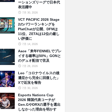
ーションズリーグで日本代
表活躍中
7月 30, 2026
VCT PACIFIC 2026 Stage
2のパワーランキングを
PlatChatが公開、DFMは
11位、ZETAは12位の厳し
い評価に
7月 14, 2026
Aace「来年FENNELでプレ
イする確率は50%」GONと
のデュオ配信で言及
7月 28, 2026
Leo「コロナウイルスの後
遺症から完全に回復した」
Xで近況を報告
7月 30, 2026
Esports Nations Cup
2026 韓国代表コーチが
Gen.GやDRXの選手を選出
しなかった理由を明かす