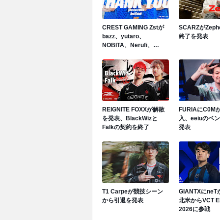
CREST GAMING Zstが
SCARZがZep
bazz、yutaro、
終了を発表
NOBITA、Nerufi、
hubukiと契約終了を発表
REIGNITE FOXXが解散
FURIAにC0
を発表、BlackWizと
入、eeiuのベ
Falkの契約を終了
発表
T1 Carpeが競技シーン
GIANTXにne
から引退を発表
北米からVCT E
2026に参戦