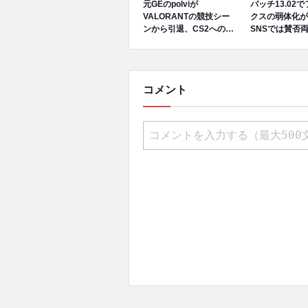
元GEのpolviが
パッチ13.02
VALORANTの競技シー
クスの弱体化が
ンから引退、CS2への移
SNSでは賛否
行を発表
コメント