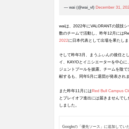
— wai (@wai_vl)
December 31, 20
waiは、2022年にVALORANTの競
数のチームで活動し、昨年12月にはRed
2022
に日本代表として出場を果たしま
そして昨年3月、まうふぃんの後任として
イ、KAY/Oとイニシエーターを中心
ジェントプールを披露。チームを陰で
献するも、同年5月に退団が発表され
また昨年11月には
Red Bull Campus Cl
とプレイオフ進出には届きませんでし
しました。
Googleの「優先ソース」に追加してい