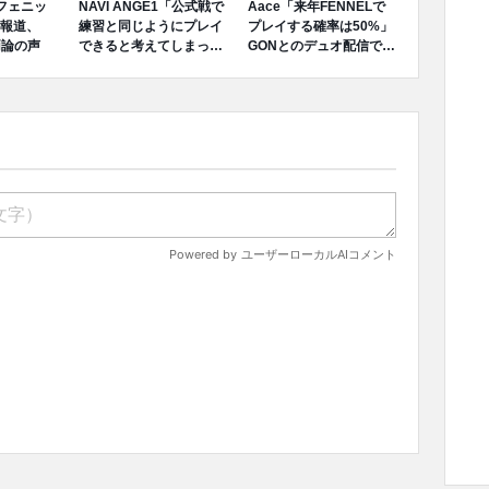
でフェニッ
NAVI ANGE1「公式戦で
Aace「来年FENNELで
報道、
練習と同じようにプレイ
プレイする確率は50%」
両論の声
できると考えてしまっ
GONとのデュオ配信で言
た、完全に私の責任だ」
及
成績不振を受けてファン
へ謝罪、チーム再建のア
プローチを明かす