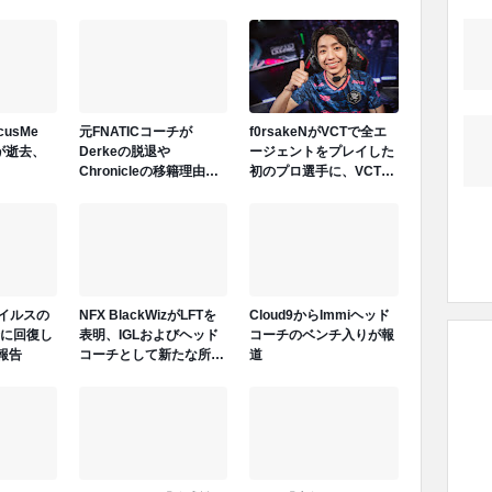
ocusMe
元FNATICコーチが
f0rsakeNがVCTで全エ
が逝去、
Derkeの脱退や
ージェントをプレイした
Chronicleの移籍理由を
初のプロ選手に、VCT
明かす「Derkeの離脱は
PACIFIC 2026のTeam
金銭的理由ではない」
Secret戦で遂にゲッコー
を解禁
ウイルスの
NFX BlackWizがLFTを
Cloud9からImmiヘッド
に回復し
表明、IGLおよびヘッド
コーチのベンチ入りが報
報告
コーチとして新たな所属
道
先を模索