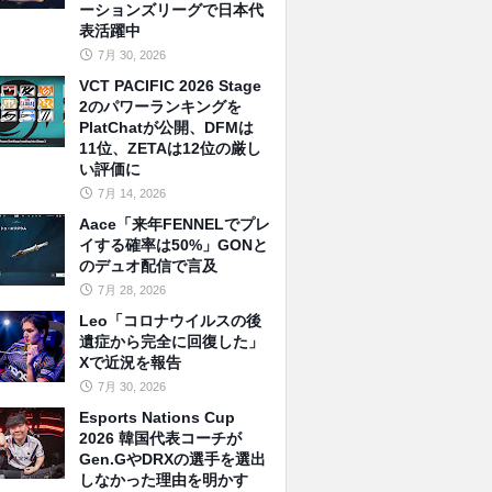
ーションズリーグで日本代
表活躍中
7月 30, 2026
VCT PACIFIC 2026 Stage
2のパワーランキングを
PlatChatが公開、DFMは
11位、ZETAは12位の厳し
い評価に
7月 14, 2026
Aace「来年FENNELでプレ
イする確率は50%」GONと
のデュオ配信で言及
7月 28, 2026
Leo「コロナウイルスの後
遺症から完全に回復した」
Xで近況を報告
7月 30, 2026
Esports Nations Cup
2026 韓国代表コーチが
Gen.GやDRXの選手を選出
しなかった理由を明かす