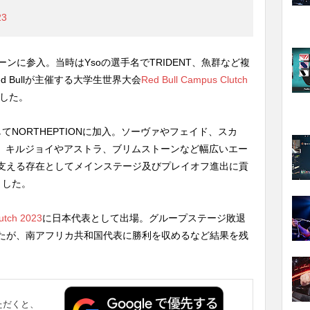
23
技シーンに参入。当時はYsoの選手名でTRIDENT、魚群など複
 Bullが主催する大学生世界大会
Red Bull Campus Clutch
した。
NORTHEPTIONに加入。ソーヴァやフェイド、スカ
に、キルジョイやアストラ、ブリムストーンなど幅広いエー
支える存在としてメインステージ及びプレイオフ進出に貢
ました。
utch 2023
に日本代表として出場。グループステージ敗退
たが、南アフリカ共和国代表に勝利を収めるなど結果を残
ただくと、