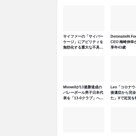
サイファーの「サイバー
DetonatioN F
ケージ」にアビリティを
CEO 梅崎伸幸
無効化する重大な不具合
享年43歳
が発生中、先日のGen.G
vs GEでも発生
Mixwellが13連勝達成の
Leo「コロナ
バレーボール男子日本代
後遺症から完全
表を「13-0クラブ」へ招
た」Xで近況を
待、ネーションズリーグ
で日本代表活躍中