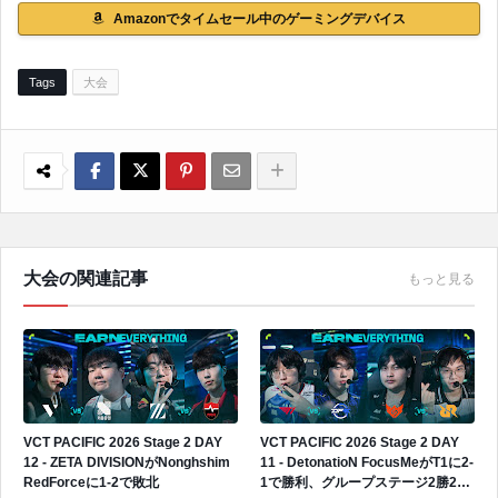
Amazonでタイムセール中のゲーミングデバイス
Tags
大会
大会の関連記事
もっと見る
VCT PACIFIC 2026 Stage 2 DAY
VCT PACIFIC 2026 Stage 2 DAY
12 - ZETA DIVISIONがNonghshim
11 - DetonatioN FocusMeがT1に2-
RedForceに1-2で敗北
1で勝利、グループステージ2勝2敗