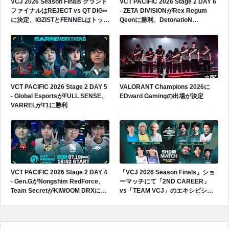
VCJ 2026 Season Finals グランド
VCT PACIFIC 2026 Stage 2 DAY 6
ファイナルはREJECT vs QT DIG∞
- ZETA DIVISIONがRex Regum
に決定、IGZISTとFENNELはトップ
Qeonに勝利、DetonatioN
4で敗退
FocusMeがPaper Rexに敗戦
VCT PACIFIC 2026 Stage 2 DAY 5
VALORANT Champions 2026に
- Global EsportsがFULL SENSE、
EDward Gamingの出場が決定
VARRELがT1に勝利
VCT PACIFIC 2026 Stage 2 DAY 4
「VCJ 2026 Season Finals」ショ
- Gen.GがNongshim RedForce、
ーマッチにて「2ND CAREER」
Team SecretがKIWOOM DRXに勝
vs「TEAM VCJ」のエキシビショ
利
ンマッチが開催