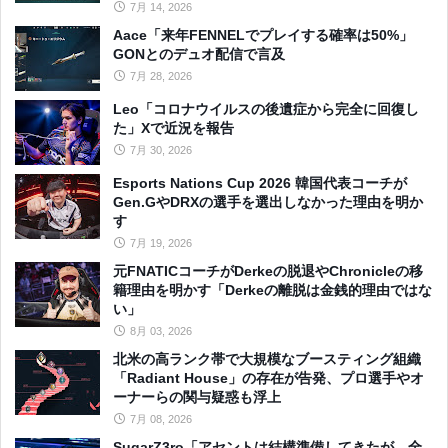
7月 14, 2026
Aace「来年FENNELでプレイする確率は50%」
GONとのデュオ配信で言及
7月 28, 2026
Leo「コロナウイルスの後遺症から完全に回復し
た」Xで近況を報告
7月 30, 2026
Esports Nations Cup 2026 韓国代表コーチが
Gen.GやDRXの選手を選出しなかった理由を明か
す
7月 19, 2026
元FNATICコーチがDerkeの脱退やChronicleの移
籍理由を明かす「Derkeの離脱は金銭的理由ではな
い」
8月 03, 2026
北米の高ランク帯で大規模なブースティング組織
「Radiant House」の存在が告発、プロ選手やオ
ーナーらの関与疑惑も浮上
7月 08, 2026
SugarZ3ro「アセントは結構準備してきたが、全