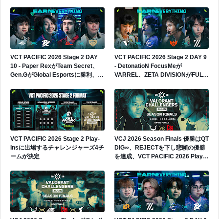
へ
VCT PACIFIC 2026 Stage 2 DAY
VCT PACIFIC 2026 Stage 2 DAY 9
10 - Paper RexがTeam Secret、
- DetonatioN FocusMeが
Gen.GがGlobal Esportsに勝利、
VARREL、ZETA DIVISIONがFULL
Gen.Gが4勝0敗でグループ首位へ
SENSEに勝利、日本勢2連勝
VCT PACIFIC 2026 Stage 2 Play-
VCJ 2026 Season Finals 優勝はQT
Insに出場するチャレンジャーズ4チ
DIG∞、REJECTを下し悲願の優勝
ームが決定
を達成、VCT PACIFIC 2026 Play-
Insへの出場権獲得