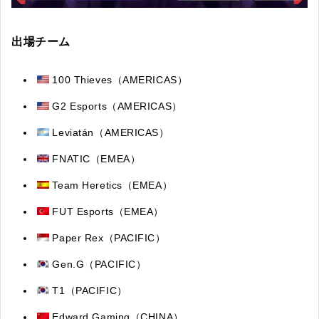
出場チーム
100 Thieves
（AMERICAS）
G2 Esports（AMERICAS）
Leviatán
（AMERICAS）
FNATIC（EMEA）
Team Heretics
（EMEA）
FUT Esports
（EMEA）
Paper Rex
（PACIFIC）
Gen.G
（PACIFIC）
T1（PACIFIC）
Edward Gaming（CHINA）