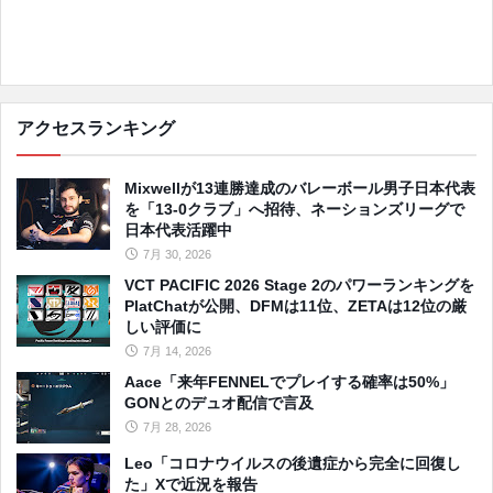
アクセスランキング
Mixwellが13連勝達成のバレーボール男子日本代表
を「13-0クラブ」へ招待、ネーションズリーグで
日本代表活躍中
7月 30, 2026
VCT PACIFIC 2026 Stage 2のパワーランキングを
PlatChatが公開、DFMは11位、ZETAは12位の厳
しい評価に
7月 14, 2026
Aace「来年FENNELでプレイする確率は50%」
GONとのデュオ配信で言及
7月 28, 2026
Leo「コロナウイルスの後遺症から完全に回復し
た」Xで近況を報告