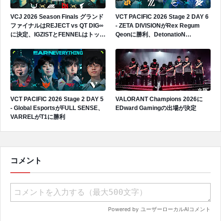
VCJ 2026 Season Finals グランド
VCT PACIFIC 2026 Stage 2 DAY 6
ファイナルはREJECT vs QT DIG∞
- ZETA DIVISIONがRex Regum
に決定、IGZISTとFENNELはトップ
Qeonに勝利、DetonatioN
4で敗退
FocusMeがPaper Rexに敗戦
VCT PACIFIC 2026 Stage 2 DAY 5
VALORANT Champions 2026に
- Global EsportsがFULL SENSE、
EDward Gamingの出場が決定
VARRELがT1に勝利
コメント