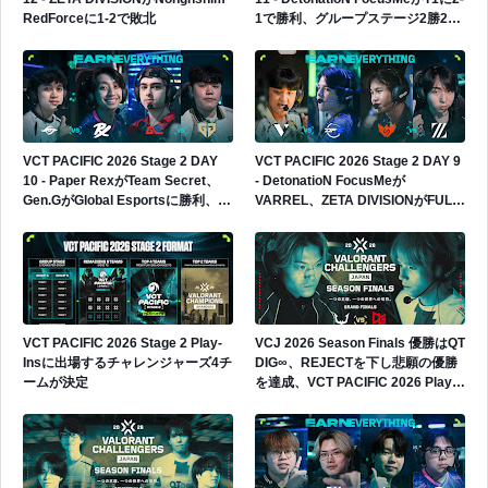
RedForceに1-2で敗北
1で勝利、グループステージ2勝2敗
へ
VCT PACIFIC 2026 Stage 2 DAY
VCT PACIFIC 2026 Stage 2 DAY 9
10 - Paper RexがTeam Secret、
- DetonatioN FocusMeが
Gen.GがGlobal Esportsに勝利、
VARREL、ZETA DIVISIONがFULL
Gen.Gが4勝0敗でグループ首位へ
SENSEに勝利、日本勢2連勝
VCT PACIFIC 2026 Stage 2 Play-
VCJ 2026 Season Finals 優勝はQT
Insに出場するチャレンジャーズ4チ
DIG∞、REJECTを下し悲願の優勝
ームが決定
を達成、VCT PACIFIC 2026 Play-
Insへの出場権獲得