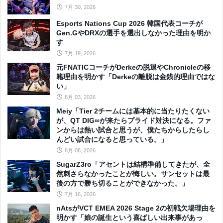
7月 30, 2026
Esports Nations Cup 2026 韓国代表コーチが
Gen.GやDRXの選手を選出しなかった理由を明か
す
7月 19, 2026
元FNATICコーチがDerkeの脱退やChronicleの移
籍理由を明かす「Derkeの離脱は金銭的理由ではな
い」
8月 03, 2026
Meiy「Tier 2チームには基本的に当たりたくない
が、QT DIG∞が来たらプライド対決になる。ファ
ンからは熱い試合と思うが、僕たちからしたらし
んどい試合になると思っている。」
8月 08, 2026
SugarZ3ro「アセントは結構準備してきたが、全
然刺さらなかったことが悔しい。サンセットは最
後の方で勝ち切ることができなかった。」
7月 16, 2026
nAtsがVCT EMEA 2026 Stage 2の初戦欠場理由を
明かす「娘の誕生という喜ばしい出来事があっ