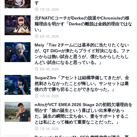
す
7月 19, 2026
元FNATICコーチがDerkeの脱退やChronicleの移
籍理由を明かす「Derkeの離脱は金銭的理由ではな
い」
8月 03, 2026
Meiy「Tier 2チームには基本的に当たりたくない
が、QT DIG∞が来たらプライド対決になる。ファ
ンからは熱い試合と思うが、僕たちからしたらし
んどい試合になると思っている。」
8月 08, 2026
SugarZ3ro「アセントは結構準備してきたが、全
然刺さらなかったことが悔しい。サンセットは最
後の方で勝ち切ることができなかった。」
7月 16, 2026
nAtsがVCT EMEA 2026 Stage 2の初戦欠場理由を
明かす「娘の誕生という喜ばしい出来事があっ
た。誕生の瞬間に立ち会い、妻をサポートするこ
とは私にとって極めて重要なことだった。」
7月 16, 2026