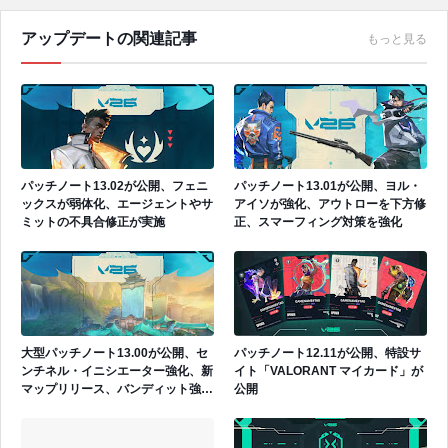
アップデートの関連記事
もっと見る
パッチノート13.02が公開、フェニ
パッチノート13.01が公開、ヨル・
ックスが弱体化、エージェントやサ
アイソが強化、アウトローを下方修
ミットの不具合修正が実施
正、スマーフィング対策を強化
大型パッチノート13.00が公開、セ
パッチノート12.11が公開、特設サ
ンチネル・イニシエーター強化、新
イト「VALORANT マイカード」が
マップリリース、バンディット強
公開
化、RR算出方法の調整など多数の
アップデートをリリース