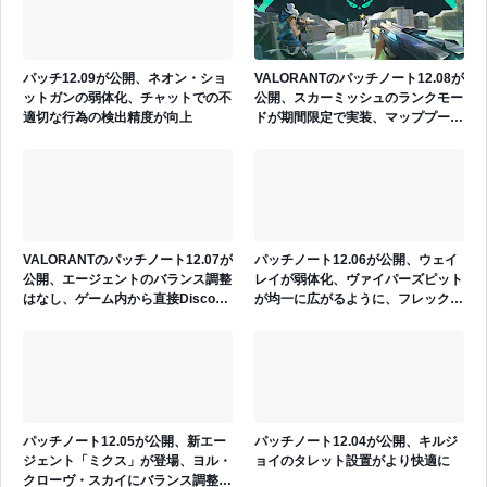
パッチ12.09が公開、ネオン・ショ
VALORANTのパッチノート12.08が
ットガンの弱体化、チャットでの不
公開、スカーミッシュのランクモー
適切な行為の検出精度が向上
ドが期間限定で実装、マッププール
に変更が実施、エージェントのバラ
ンス調整はなし
VALORANTのパッチノート12.07が
パッチノート12.06が公開、ウェイ
公開、エージェントのバランス調整
レイが弱体化、ヴァイパーズピット
はなし、ゲーム内から直接Discord
が均一に広がるように、フレックス
のフレンドを招待できるように
の移動速度が近接武器と同等に
パッチノート12.05が公開、新エー
パッチノート12.04が公開、キルジ
ジェント「ミクス」が登場、ヨル・
ョイのタレット設置がより快適に
クローヴ・スカイにバランス調整が