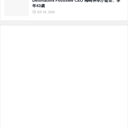
DetonatioN FocusMe CEO 梅崎伸幸が逝去、享
年43歳
8月 03, 2026