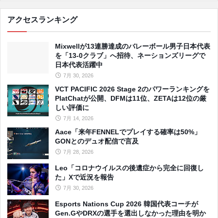
アクセスランキング
Mixwellが13連勝達成のバレーボール男子日本代表
を「13-0クラブ」へ招待、ネーションズリーグで
日本代表活躍中
7月 30, 2026
VCT PACIFIC 2026 Stage 2のパワーランキングを
PlatChatが公開、DFMは11位、ZETAは12位の厳
しい評価に
7月 14, 2026
Aace「来年FENNELでプレイする確率は50%」
GONとのデュオ配信で言及
7月 28, 2026
Leo「コロナウイルスの後遺症から完全に回復し
た」Xで近況を報告
7月 30, 2026
Esports Nations Cup 2026 韓国代表コーチが
Gen.GやDRXの選手を選出しなかった理由を明か