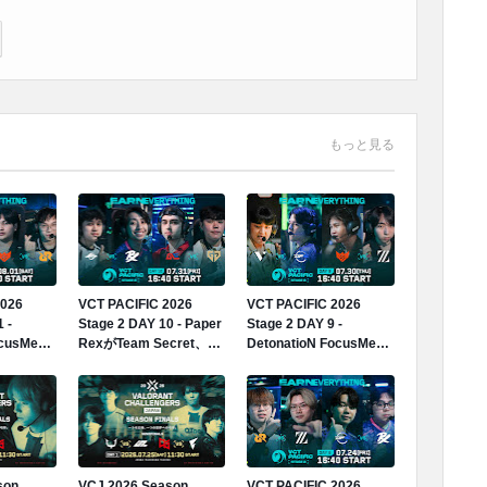
もっと見る
2026
VCT PACIFIC 2026
VCT PACIFIC 2026
 -
Stage 2 DAY 10 - Paper
Stage 2 DAY 9 -
ocusMeが
RexがTeam Secret、
DetonatioN FocusMeが
利、グルー
Gen.GがGlobal Esports
VARREL、ZETA
2敗へ
に勝利、Gen.Gが4勝0敗
DIVISIONがFULL
でグループ首位へ
SENSEに勝利、日本勢2
連勝
son
VCJ 2026 Season
VCT PACIFIC 2026