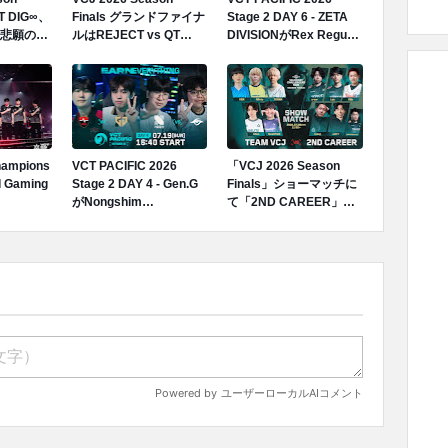
T DIG∞、
Finals グランドファイナ
Stage 2 DAY 6 - ZETA
し悲願の優
ルはREJECT vs QT
DIVISIONがRex Regum
ACIFIC
DIG∞に決定、IGZISTと
Qeonに勝利、
nsへの出場
FENNELはトップ4で敗
DetonatioN FocusMeが
退
Paper Rexに敗戦
ampions
VCT PACIFIC 2026
「VCJ 2026 Season
 Gaming
Stage 2 DAY 4 - Gen.G
Finals」ショーマッチに
がNongshim
て「2ND CAREER」
RedForce、Team
vs「TEAM VCJ」のエキ
SecretがKIWOOM DRX
シビションマッチが開催
に勝利