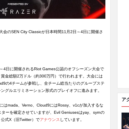
会のSEN City Classicが日本時間11月2日～4日に開催さ
1月2日～4日に開催されるRiot Games公認のオフシーズン大会で
、賞金総額2万ドル（約300万円）で行われます。大会には
uses、Cloud9の4チームが参戦し、全チーム総当たりのグループステ
シングルエリミネーション形式のプレイオフに進みます。
ア
RGにはmada、Verno、Cloud9にはRossy、v1cが加入するな
スターを確定させていますが、Evil Geniusesはyay、symの
X（旧Twitter）で
アナウンス
しています。