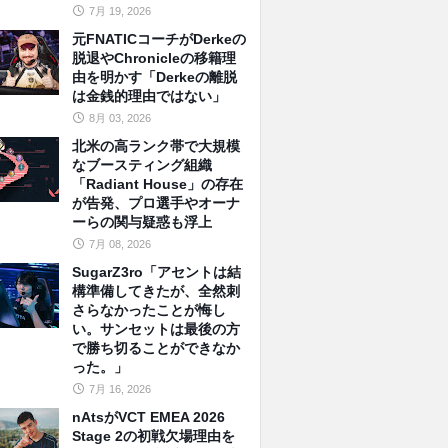
7月 19, 2026
元FNATICコーチがDerkeの
脱退やChronicleの移籍理
由を明かす「Derkeの離脱
は金銭的理由ではない」
8月 03, 2026
北米の高ランク帯で大規模
なブースティング組織
「Radiant House」の存在
が告発、プロ選手やオーナ
ーらの関与疑惑も浮上
7月 08, 2026
SugarZ3ro「アセントは結
構準備してきたが、全然刺
さらなかったことが悔し
い。サンセットは最後の方
で勝ち切ることができなか
った。」
7月 16, 2026
nAtsがVCT EMEA 2026
Stage 2の初戦欠場理由を