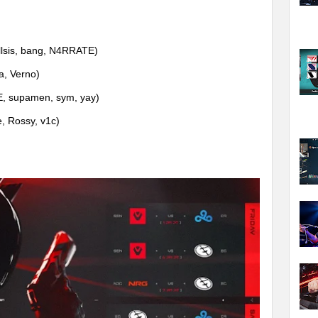
ellsis, bang, N4RRATE)
, Verno)
rE, supamen, sym, yay)
, Rossy, v1c)