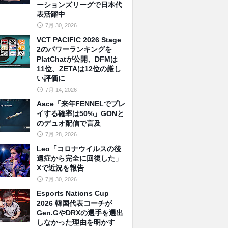
ーションズリーグで日本代
表活躍中
7月 30, 2026
VCT PACIFIC 2026 Stage
2のパワーランキングを
PlatChatが公開、DFMは
11位、ZETAは12位の厳し
い評価に
7月 14, 2026
Aace「来年FENNELでプレ
イする確率は50%」GONと
のデュオ配信で言及
7月 28, 2026
Leo「コロナウイルスの後
遺症から完全に回復した」
Xで近況を報告
7月 30, 2026
Esports Nations Cup
2026 韓国代表コーチが
Gen.GやDRXの選手を選出
しなかった理由を明かす