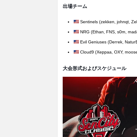
出場チーム
Sentinels (zekken, johnqt, Z
NRG (Ethan, FNS, s0m, mada
Evil Geniuses (Derrek, Natu
Cloud9 (Xeppaa, OXY, moose
大会形式およびスケジュール