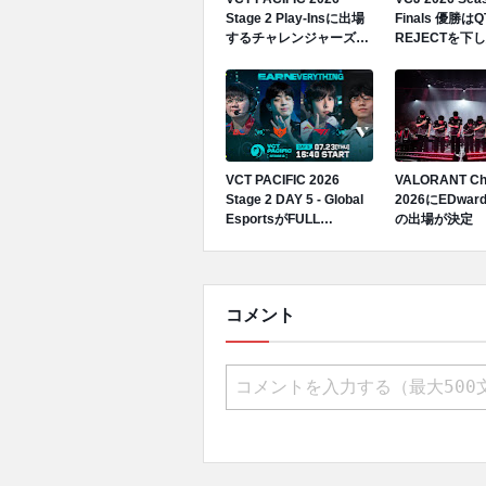
Stage 2 Play-Insに出場
Finals 優勝はQ
するチャレンジャーズ4
REJECTを下
チームが決定
勝を達成、VCT P
2026 Play-I
権獲得
VCT PACIFIC 2026
VALORANT Ch
Stage 2 DAY 5 - Global
2026にEDward
EsportsがFULL
の出場が決定
SENSE、VARRELがT1
に勝利
コメント