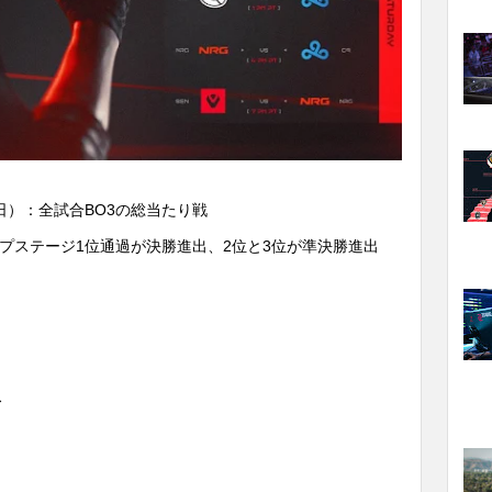
日）：全試合BO3の総当たり戦
ープステージ1位通過が決勝進出、2位と3位が準決勝進出
ス