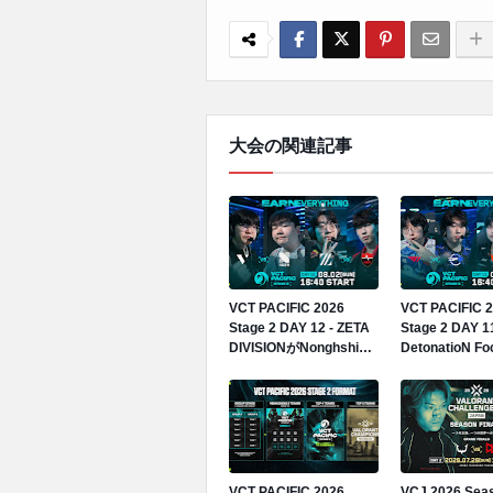
大会の関連記事
VCT PACIFIC 2026
VCT PACIFIC 
Stage 2 DAY 12 - ZETA
Stage 2 DAY 11
DIVISIONがNonghshim
DetonatioN F
RedForceに1-2で敗北
T1に2-1で勝
プステージ2勝
VCT PACIFIC 2026
VCJ 2026 Sea