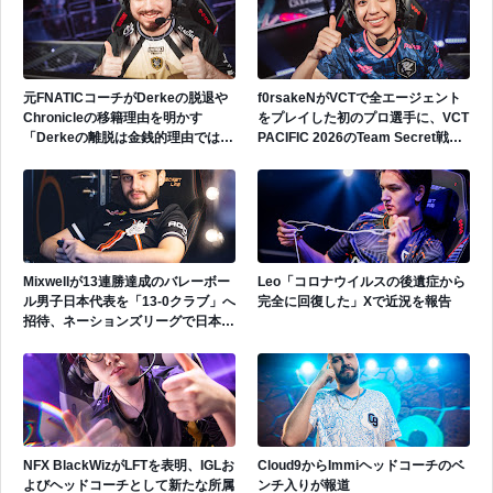
元FNATICコーチがDerkeの脱退や
f0rsakeNがVCTで全エージェント
Chronicleの移籍理由を明かす
をプレイした初のプロ選手に、VCT
「Derkeの離脱は金銭的理由ではな
PACIFIC 2026のTeam Secret戦で
い」
遂にゲッコーを解禁
Mixwellが13連勝達成のバレーボー
Leo「コロナウイルスの後遺症から
ル男子日本代表を「13-0クラブ」へ
完全に回復した」Xで近況を報告
招待、ネーションズリーグで日本代
表活躍中
NFX BlackWizがLFTを表明、IGLお
Cloud9からImmiヘッドコーチのベ
よびヘッドコーチとして新たな所属
ンチ入りが報道