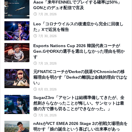
Aace「来年FENNELでプレイする確率は50%」
GONとのデュオ配信で言及
7月 28, 2026
Leo「コロナウイルスの後遺症から完全に回復し
た」Xで近況を報告
7月 30, 2026
Esports Nations Cup 2026 韓国代表コーチが
Gen.GやDRXの選手を選出しなかった理由を明か
す
7月 19, 2026
元FNATICコーチがDerkeの脱退やChronicleの移
籍理由を明かす「Derkeの離脱は金銭的理由ではな
い」
8月 03, 2026
SugarZ3ro「アセントは結構準備してきたが、全
然刺さらなかったことが悔しい。サンセットは最
後の方で勝ち切ることができなかった。」
7月 16, 2026
nAtsがVCT EMEA 2026 Stage 2の初戦欠場理由を
明かす「娘の誕生という喜ばしい出来事があっ