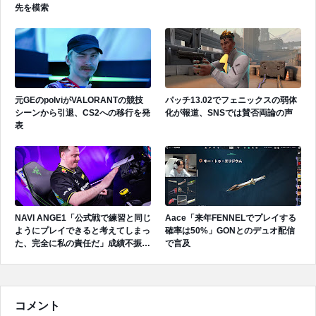
先を模索
元GEのpolviがVALORANTの競技
パッチ13.02でフェニックスの弱体
シーンから引退、CS2への移行を発
化が報道、SNSでは賛否両論の声
表
NAVI ANGE1「公式戦で練習と同じ
Aace「来年FENNELでプレイする
ようにプレイできると考えてしまっ
確率は50%」GONとのデュオ配信
た、完全に私の責任だ」成績不振を
で言及
受けてファンへ謝罪、チーム再建の
アプローチを明かす
コメント