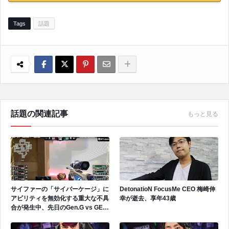
Tags
話題
話題の関連記事
もっと見る
サイファーの「サイバーケージ」に
DetonatioN FocusMe CEO 梅崎伸
アビリティを無効化する重大な不具
幸が逝去、享年43歳
合が発生中、先日のGen.G vs GEで
も発生