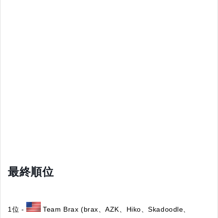
最終順位
1位 -
Team Brax (brax、AZK、Hiko、Skadoodle、