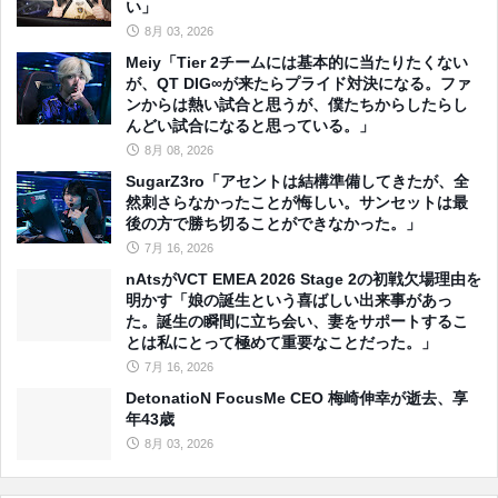
い」
8月 03, 2026
Meiy「Tier 2チームには基本的に当たりたくない
が、QT DIG∞が来たらプライド対決になる。ファ
ンからは熱い試合と思うが、僕たちからしたらし
んどい試合になると思っている。」
8月 08, 2026
SugarZ3ro「アセントは結構準備してきたが、全
然刺さらなかったことが悔しい。サンセットは最
後の方で勝ち切ることができなかった。」
7月 16, 2026
nAtsがVCT EMEA 2026 Stage 2の初戦欠場理由を
明かす「娘の誕生という喜ばしい出来事があっ
た。誕生の瞬間に立ち会い、妻をサポートするこ
とは私にとって極めて重要なことだった。」
7月 16, 2026
DetonatioN FocusMe CEO 梅崎伸幸が逝去、享
年43歳
8月 03, 2026