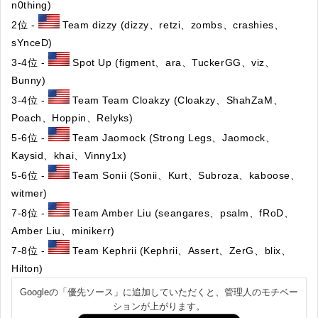
n0thing)
2位 -
Team dizzy (dizzy、retzi、zombs、crashies、
sYnceD)
3-4位 -
Spot Up (figment、ara、TuckerGG、viz、
Bunny)
3-4位 -
Team Team Cloakzy (Cloakzy、ShahZaM、
Poach、Hoppin、Relyks)
5-6位 -
Team Jaomock (Strong Legs、Jaomock、
Kaysid、khai、Vinny1x)
5-6位 -
Team Sonii (Sonii、Kurt、Subroza、kaboose、
witmer)
7-8位 -
Team Amber Liu (seangares、psalm、fRoD、
Amber Liu、minikerr)
7-8位 -
Team Kephrii (Kephrii、Assert、ZerG、blix、
Hilton)
Googleの「優先ソース」に追加していただくと、管理人のモチベー
ションが上がります。