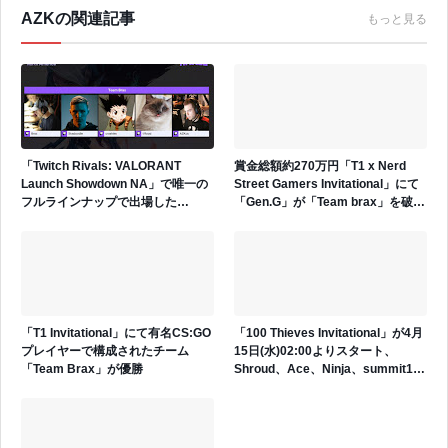
AZKの関連記事
もっと見る
「Twitch Rivals: VALORANT
賞金総額約270万円「T1 x Nerd
Launch Showdown NA」で唯一の
Street Gamers Invitational」にて
フルラインナップで出場した
「Gen.G」が「Team brax」を破り
「Team Brax (T1)」が優勝
優勝
「T1 Invitational」にて有名CS:GO
「100 Thieves Invitational」が4月
プレイヤーで構成されたチーム
15日(水)02:00よりスタート、
「Team Brax」が優勝
Shroud、Ace、Ninja、summit1g
等の有名プレイヤー含む計8チーム
が出場