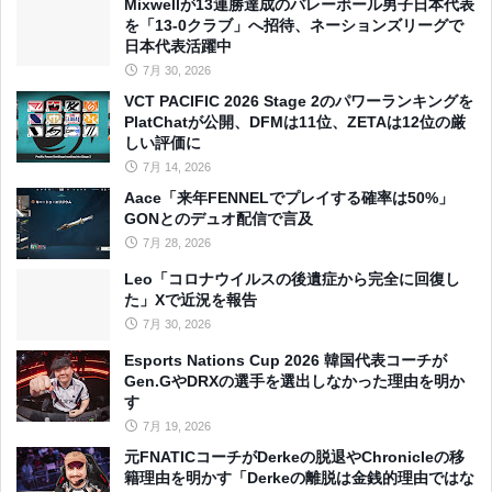
Mixwellが13連勝達成のバレーボール男子日本代表
を「13-0クラブ」へ招待、ネーションズリーグで
日本代表活躍中
7月 30, 2026
VCT PACIFIC 2026 Stage 2のパワーランキングを
PlatChatが公開、DFMは11位、ZETAは12位の厳
しい評価に
7月 14, 2026
Aace「来年FENNELでプレイする確率は50%」
GONとのデュオ配信で言及
7月 28, 2026
Leo「コロナウイルスの後遺症から完全に回復し
た」Xで近況を報告
7月 30, 2026
Esports Nations Cup 2026 韓国代表コーチが
Gen.GやDRXの選手を選出しなかった理由を明か
す
7月 19, 2026
元FNATICコーチがDerkeの脱退やChronicleの移
籍理由を明かす「Derkeの離脱は金銭的理由ではな