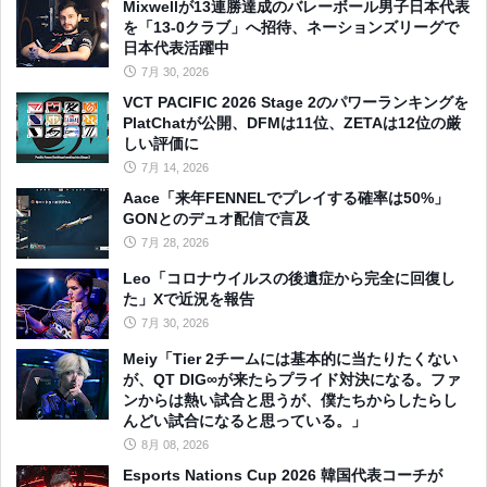
Mixwellが13連勝達成のバレーボール男子日本代表
を「13-0クラブ」へ招待、ネーションズリーグで
日本代表活躍中
7月 30, 2026
VCT PACIFIC 2026 Stage 2のパワーランキングを
PlatChatが公開、DFMは11位、ZETAは12位の厳
しい評価に
7月 14, 2026
Aace「来年FENNELでプレイする確率は50%」
GONとのデュオ配信で言及
7月 28, 2026
Leo「コロナウイルスの後遺症から完全に回復し
た」Xで近況を報告
7月 30, 2026
Meiy「Tier 2チームには基本的に当たりたくない
が、QT DIG∞が来たらプライド対決になる。ファ
ンからは熱い試合と思うが、僕たちからしたらし
んどい試合になると思っている。」
8月 08, 2026
Esports Nations Cup 2026 韓国代表コーチが