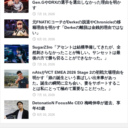
Gen.GやDRXの選手を選出しなかった理由を明か
す
7月 19, 2026
元FNATICコーチがDerkeの脱退やChronicleの移
籍理由を明かす「Derkeの離脱は金銭的理由ではな
い」
8月 03, 2026
SugarZ3ro「アセントは結構準備してきたが、全
然刺さらなかったことが悔しい。サンセットは最
後の方で勝ち切ることができなかった。」
7月 16, 2026
nAtsがVCT EMEA 2026 Stage 2の初戦欠場理由を
明かす「娘の誕生という喜ばしい出来事があっ
た。誕生の瞬間に立ち会い、妻をサポートするこ
とは私にとって極めて重要なことだった。」
7月 16, 2026
DetonatioN FocusMe CEO 梅崎伸幸が逝去、享
年43歳
8月 03, 2026