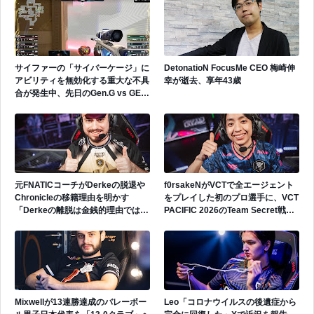
サイファーの「サイバーケージ」に
DetonatioN FocusMe CEO 梅崎伸
アビリティを無効化する重大な不具
幸が逝去、享年43歳
合が発生中、先日のGen.G vs GEで
も発生
元FNATICコーチがDerkeの脱退や
f0rsakeNがVCTで全エージェント
Chronicleの移籍理由を明かす
をプレイした初のプロ選手に、VCT
「Derkeの離脱は金銭的理由ではな
PACIFIC 2026のTeam Secret戦で
い」
遂にゲッコーを解禁
Mixwellが13連勝達成のバレーボー
Leo「コロナウイルスの後遺症から