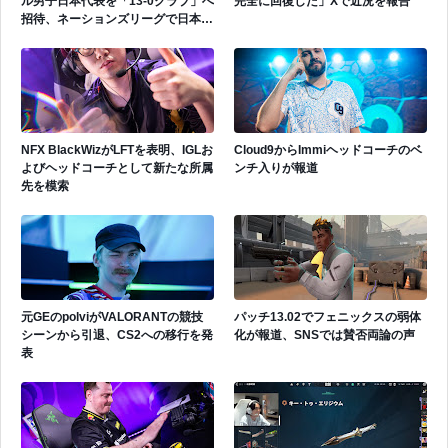
ル男子日本代表を「13-0クラブ」へ
完全に回復した」Xで近況を報告
招待、ネーションズリーグで日本代
表活躍中
NFX BlackWizがLFTを表明、IGLお
Cloud9からImmiヘッドコーチのベ
よびヘッドコーチとして新たな所属
ンチ入りが報道
先を模索
元GEのpolviがVALORANTの競技
パッチ13.02でフェニックスの弱体
シーンから引退、CS2への移行を発
化が報道、SNSでは賛否両論の声
表