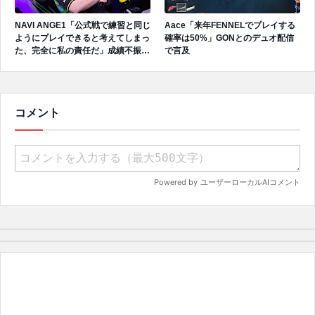
NAVI ANGE1「公式戦で練習と同じ
Aace「来年FENNELでプレイする
ようにプレイできると考えてしまっ
確率は50%」GONとのデュオ配信
た、完全に私の責任だ」成績不振を
で言及
受けてファンへ謝罪、チーム再建の
アプローチを明かす
コメント