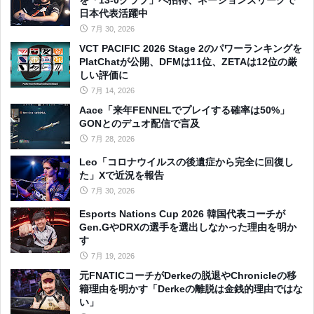
日本代表活躍中
7月 30, 2026
VCT PACIFIC 2026 Stage 2のパワーランキングを
PlatChatが公開、DFMは11位、ZETAは12位の厳
しい評価に
7月 14, 2026
Aace「来年FENNELでプレイする確率は50%」
GONとのデュオ配信で言及
7月 28, 2026
Leo「コロナウイルスの後遺症から完全に回復し
た」Xで近況を報告
7月 30, 2026
Esports Nations Cup 2026 韓国代表コーチが
Gen.GやDRXの選手を選出しなかった理由を明か
す
7月 19, 2026
元FNATICコーチがDerkeの脱退やChronicleの移
籍理由を明かす「Derkeの離脱は金銭的理由ではな
い」