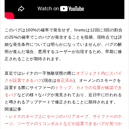
このバグは100%の確率で発生せず、firettoは12回に3回の割合
の25%の確率でこのバグが発生することを指摘、現時点では詳
細な発生条件については明らかになっていませんが、バグの解
明が進んだ場合、悪用するユーザーが出現するため、早期に修
正されることが期待されます。
直近ではレイナの一字無敵状態の際に
オブジェクト内にスパイ
クが設置できるバグ
(現在は
修正済み
)、オーメンのスモークを
設置する際にサイファーの
トラップ、カメラの位置が確認でき
るバグ
などの様々なバグが発見されており、近日中に行われる
と噂されるアップデートで修正されることに期待されます。
関連記事
・
レイナのオーブ上にセージのバリアオーブ、サイファーのケ
ージ、ソーヴァのリコンボルトなどが設置できるバグが見つか