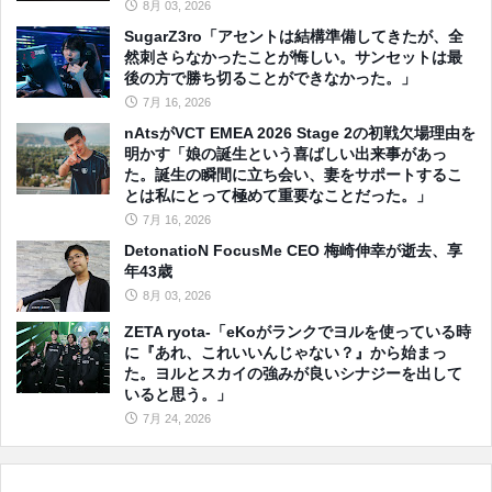
8月 03, 2026
SugarZ3ro「アセントは結構準備してきたが、全
然刺さらなかったことが悔しい。サンセットは最
後の方で勝ち切ることができなかった。」
7月 16, 2026
nAtsがVCT EMEA 2026 Stage 2の初戦欠場理由を
明かす「娘の誕生という喜ばしい出来事があっ
た。誕生の瞬間に立ち会い、妻をサポートするこ
とは私にとって極めて重要なことだった。」
7月 16, 2026
DetonatioN FocusMe CEO 梅崎伸幸が逝去、享
年43歳
8月 03, 2026
ZETA ryota-「eKoがランクでヨルを使っている時
に『あれ、これいいんじゃない？』から始まっ
た。ヨルとスカイの強みが良いシナジーを出して
いると思う。」
7月 24, 2026