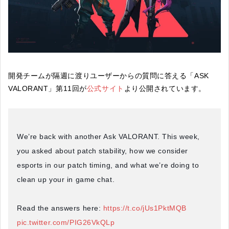
開発チームが隔週に渡りユーザーからの質問に答える「ASK
VALORANT」第11回が
公式サイト
より公開されています。
We’re back with another Ask VALORANT. This week,
you asked about patch stability, how we consider
esports in our patch timing, and what we’re doing to
clean up your in game chat.
Read the answers here:
https://t.co/jUs1PktMQB
pic.twitter.com/PIG26VkQLp