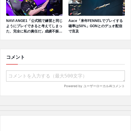
NAVI ANGE1「公式戦で練習と同じ
Aace「来年FENNELでプレイする
ようにプレイできると考えてしまっ
確率は50%」GONとのデュオ配信
た、完全に私の責任だ」成績不振を
で言及
受けてファンへ謝罪、チーム再建の
アプローチを明かす
コメント