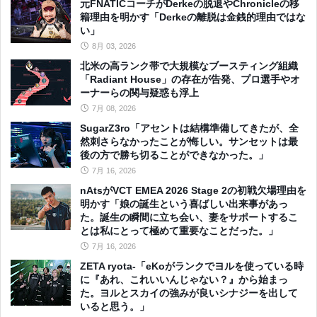
元FNATICコーチがDerkeの脱退やChronicleの移
籍理由を明かす「Derkeの離脱は金銭的理由ではな
い」
8月 03, 2026
北米の高ランク帯で大規模なブースティング組織
「Radiant House」の存在が告発、プロ選手やオ
ーナーらの関与疑惑も浮上
7月 08, 2026
SugarZ3ro「アセントは結構準備してきたが、全
然刺さらなかったことが悔しい。サンセットは最
後の方で勝ち切ることができなかった。」
7月 16, 2026
nAtsがVCT EMEA 2026 Stage 2の初戦欠場理由を
明かす「娘の誕生という喜ばしい出来事があっ
た。誕生の瞬間に立ち会い、妻をサポートするこ
とは私にとって極めて重要なことだった。」
7月 16, 2026
ZETA ryota-「eKoがランクでヨルを使っている時
に『あれ、これいいんじゃない？』から始まっ
た。ヨルとスカイの強みが良いシナジーを出して
いると思う。」