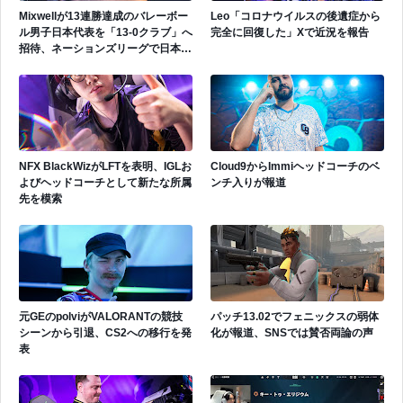
Mixwellが13連勝達成のバレーボー
Leo「コロナウイルスの後遺症から
ル男子日本代表を「13-0クラブ」へ
完全に回復した」Xで近況を報告
招待、ネーションズリーグで日本代
表活躍中
NFX BlackWizがLFTを表明、IGLお
Cloud9からImmiヘッドコーチのベ
よびヘッドコーチとして新たな所属
ンチ入りが報道
先を模索
元GEのpolviがVALORANTの競技
パッチ13.02でフェニックスの弱体
シーンから引退、CS2への移行を発
化が報道、SNSでは賛否両論の声
表