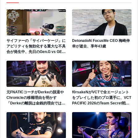
サイファーの「サイバーケージ」に
DetonatioN FocusMe CEO 梅崎伸
アビリティを無効化する重大な不具
幸が逝去、享年43歳
合が発生中、先日のGen.G vs GEで
も発生
元FNATICコーチがDerkeの脱退や
f0rsakeNがVCTで全エージェント
Chronicleの移籍理由を明かす
をプレイした初のプロ選手に、VCT
「Derkeの離脱は金銭的理由ではな
PACIFIC 2026のTeam Secret戦で
い」
遂にゲッコーを解禁