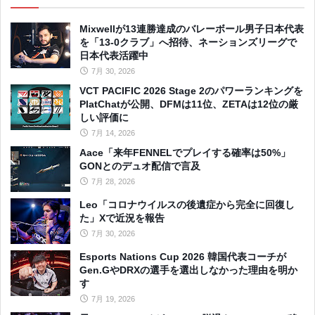
Mixwellが13連勝達成のバレーボール男子日本代表
を「13-0クラブ」へ招待、ネーションズリーグで
日本代表活躍中
7月 30, 2026
VCT PACIFIC 2026 Stage 2のパワーランキングを
PlatChatが公開、DFMは11位、ZETAは12位の厳
しい評価に
7月 14, 2026
Aace「来年FENNELでプレイする確率は50%」
GONとのデュオ配信で言及
7月 28, 2026
Leo「コロナウイルスの後遺症から完全に回復し
た」Xで近況を報告
7月 30, 2026
Esports Nations Cup 2026 韓国代表コーチが
Gen.GやDRXの選手を選出しなかった理由を明か
す
7月 19, 2026