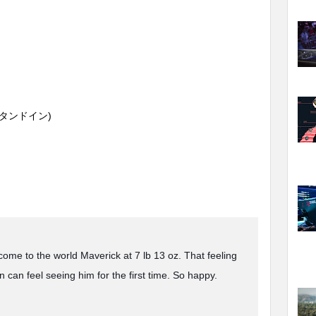
n (スタンドイン)
come to the world Maverick at 7 lb 13 oz. That feeling
 can feel seeing him for the first time. So happy.