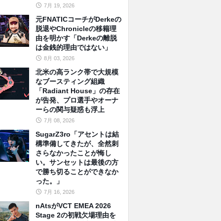
7月 19, 2026
元FNATICコーチがDerkeの
脱退やChronicleの移籍理
由を明かす「Derkeの離脱
は金銭的理由ではない」
8月 03, 2026
北米の高ランク帯で大規模
なブースティング組織
「Radiant House」の存在
が告発、プロ選手やオーナ
ーらの関与疑惑も浮上
7月 08, 2026
SugarZ3ro「アセントは結
構準備してきたが、全然刺
さらなかったことが悔し
い。サンセットは最後の方
で勝ち切ることができなか
った。」
7月 16, 2026
nAtsがVCT EMEA 2026
Stage 2の初戦欠場理由を