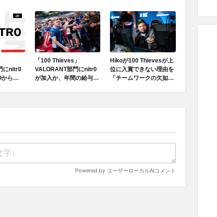
」
「100 Thieves」
Hikoが100 Thievesが上
にnitr0
VALORANT部門にnitr0
位に入賞できない理由を
Oから
が加入か、年間の給与は
「チームワークの欠如」
へ正式に移
25万ドル~30万ドル(約
と語る
2700万円~3300万円)を
希望