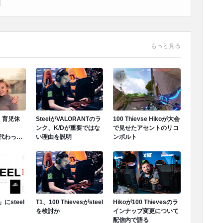
もっと見る
に、育児休
SteelがVALORANTのラ
100 Thievse Hikoが大会
ンク、K/Dが重要ではな
で見せたアセントのリコ
は代わって
い理由を説明
ンボルト
ンドイン
」にsteel
T1、100 Thievesがsteel
Hikoが100 Thievesのラ
を検討か
インナップ変更について
配信内で語る