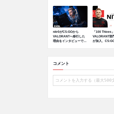
Asuna、diceyzxが移籍
nitr0がCS:GOから
「100 Thives
VALORANTへ移行した
VALORANT部門
理由をインタビューで語
が加入、CS:G
る
VALORANT
行
コメント