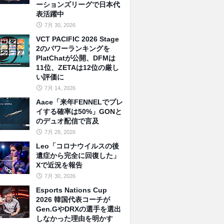
ーションズリーグで日本代
表活躍中
7月 30, 2026
VCT PACIFIC 2026 Stage
2のパワーランキングを
PlatChatが公開、DFMは
11位、ZETAは12位の厳し
い評価に
7月 14, 2026
Aace「来年FENNELでプレ
イする確率は50%」GONと
のデュオ配信で言及
7月 28, 2026
Leo「コロナウイルスの後
遺症から完全に回復した」
Xで近況を報告
7月 30, 2026
Esports Nations Cup
2026 韓国代表コーチが
Gen.GやDRXの選手を選出
しなかった理由を明かす