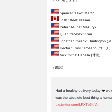
Spencer "Hiko" Martin
Josh "steel" Nissan
Peter "Asuna" Mazuryk
Quan "diceyzx" Tran
Jonathan "Silenx" Huntingto
Hector “FrosT” Rosario (コーチ)
Nick "nitr0" Canella (休養)
（追記）
Had a healthy delivery today ❤️ wel
was the absolute best thing a human
pic.twitter.com/LFXTb3kIVu