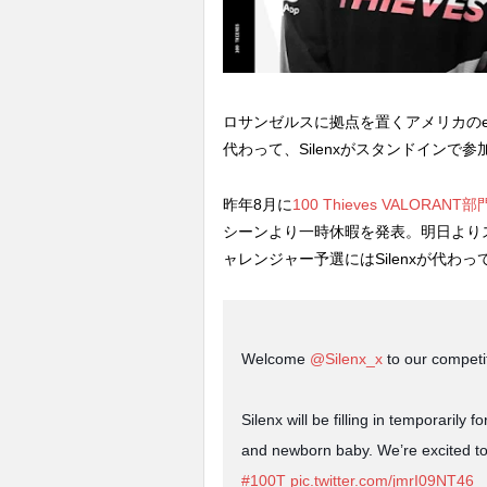
ロサンゼルスに拠点を置くアメリカのeスポー
代わって、Silenxがスタンドインで
昨年8月に
100 Thieves VALORAN
シーンより一時休暇を発表。明日よりスタートす
ャレンジャー予選にはSilenxが代わ
Welcome
@Silenx_x
to our compet
Silenx will be filling in temporarily f
and newborn baby. We’re excited to
#100T
pic.twitter.com/jmrI09NT46