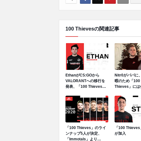
100 Thievesの関連記事
EthanがCS:GOから
Nitr0がパパ
VALORANTへの移行を
暇のため「100
発表、「100 Thieves」
Thieves」に
VALORANT部門へ加入
Silenxがスタ
「100 Thieves」のライ
「100 Thieves
ンナップ5人が決定、
が加入
「Immotals」より