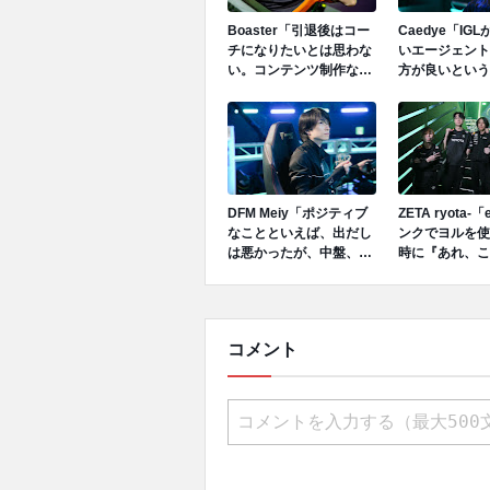
Boaster「引退後はコー
Caedye「IG
チになりたいとは思わな
いエージェント
い。コンテンツ制作など
方が良いという
新しいことに挑戦した
SSeeSがヴァ
い。」
イした。」
DFM Meiy「ポジティブ
ZETA ryota-
なことといえば、出だし
ンクでヨルを使
は悪かったが、中盤、終
時に『あれ、こ
盤にかけて修正でき、オ
じゃない？』か
ーバータイムまで行け
た。ヨルとスカ
た。そこはチームとして
が良いシナジー
は成長できたと思う。」
いると思う。」
コメント