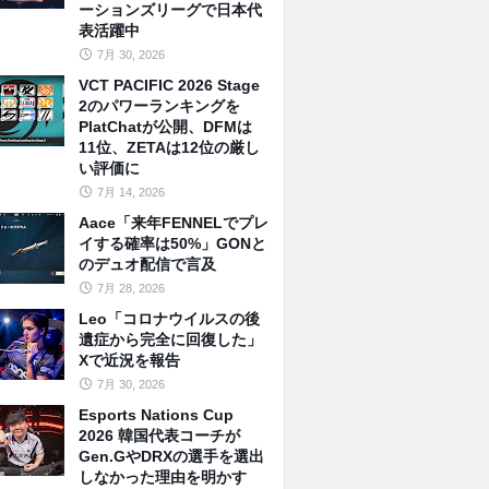
ーションズリーグで日本代
表活躍中
7月 30, 2026
VCT PACIFIC 2026 Stage
2のパワーランキングを
PlatChatが公開、DFMは
11位、ZETAは12位の厳し
い評価に
7月 14, 2026
Aace「来年FENNELでプレ
イする確率は50%」GONと
のデュオ配信で言及
7月 28, 2026
Leo「コロナウイルスの後
遺症から完全に回復した」
Xで近況を報告
7月 30, 2026
Esports Nations Cup
2026 韓国代表コーチが
Gen.GやDRXの選手を選出
しなかった理由を明かす