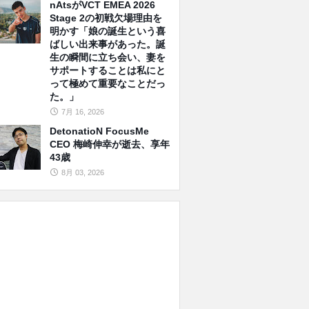
nAtsがVCT EMEA 2026
Stage 2の初戦欠場理由を
明かす「娘の誕生という喜
ばしい出来事があった。誕
生の瞬間に立ち会い、妻を
サポートすることは私にと
って極めて重要なことだっ
た。」
7月 16, 2026
DetonatioN FocusMe
CEO 梅崎伸幸が逝去、享年
43歳
8月 03, 2026