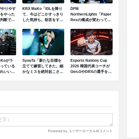
Lがやりやす
KRX MaKo「IGLを降り
DFM
をやった
て、今はどこかすっきり
NorthernLights「Paper
判断で、
した気持ち。助言をする
Rexの構成が変わってく
イスをプレ
余裕も生まれ、自分自身
ることは想定していた。
のプレイに集中できるた
それに対するプランは持
め、今の状況に満足して
ってきていたため、想定
いる。」
した対応はできていたこ
とは良かったと思う。」
「eKoがラ
SyouTa「新たな目標を
Esports Nations Cup
っている
立てて練習してきた。細
2026 韓国代表コーチが
れいいん
かなミスを絶対起こさな
Gen.GやDRXの選手を選
ら始まっ
いように、『最後まで勝
出しなかった理由を明か
イの強み
ってからみんなで喜ぼ
す
を出して
う』といった目標を立て
て努力してきた。」