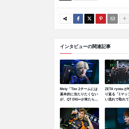
インタビューの関連記事
Meiy「Tier 2チームには
ZETA ryota
基本的に当たりたくない
り返る「1マッ
が、QT DIG∞が来たらプ
い流れで取れて
ライド対決になる。ファ
プ目はギリギリ
ンからは熱い試合と思う
なくて、3マッ
が、僕たちからしたらし
っぱりすごい疲
んどい試合になると思っ
なという印象」
ている。」