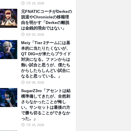
7月 19, 2026
元FNATICコーチがDerkeの
脱退やChronicleの移籍理
由を明かす「Derkeの離脱
は金銭的理由ではない」
8月 03, 2026
Meiy「Tier 2チームには基
本的に当たりたくないが、
QT DIG∞が来たらプライド
対決になる。ファンからは
熱い試合と思うが、僕たち
からしたらしんどい試合に
なると思っている。」
8月 08, 2026
SugarZ3ro「アセントは結
構準備してきたが、全然刺
さらなかったことが悔し
い。サンセットは最後の方
で勝ち切ることができなか
った。」
7月 16, 2026