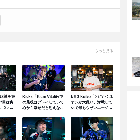
もっと見る
-がNS戦を振
Kicks「Team Vitalityで
NRG Keiko「とにかくネ
プ目は良
の最後はプレイしていて
オンが大嫌い。対戦して
、2マッ
心から幸せだと思えなか
いて最もウザいエージェ
勝ちきれ
った。あのストレスから
ント。スタンのボタンを
プ目はや
解放されたいと思ってい
押すだけで守りは崩壊す
れが出た
た。」
る。そこに技術なんて存
在しない。」