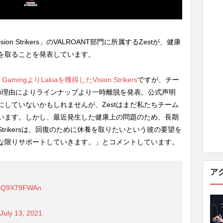
n Strikers」のVALROANT部門に所属するZestが、健康
を取ることを発表しています。
ingよりLakiaを獲得したVision Strikers
ですが、チー
上の理由によりラインナップより一時離脱を発表。公式声明
目にしていないかもしれませんが、Zestはまだ私たちチーム
います。しかし、最近発生した健康上の問題のため、長期
 Strikersは、回復のために休養を取りたいという彼の要望を
な限りサポートしていきます。」とコメントしています。
ア
m/tQ9X79FWAn
July 13, 2021