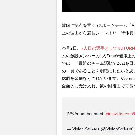
韓国に拠点を置くeスポーツチーム「Visio
上の理由から競技シーンより一時休養
今月2日、
7人目の選手としてNUTURN Gam
ムの創設メンバーの1人Zestが健康
では、「最近のチーム活動でZestを
の一員であることを明確にしたいと思
休暇を余儀なくされています。Vision
全面的に受け入れ、彼の回復まで可能
[VS Announcement]
pic.twitter.co
— Vision Strikers (@VisionStrikers)