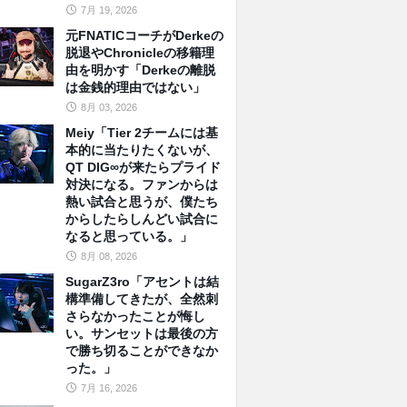
7月 19, 2026
元FNATICコーチがDerkeの
脱退やChronicleの移籍理
由を明かす「Derkeの離脱
は金銭的理由ではない」
8月 03, 2026
Meiy「Tier 2チームには基
本的に当たりたくないが、
QT DIG∞が来たらプライド
対決になる。ファンからは
熱い試合と思うが、僕たち
からしたらしんどい試合に
なると思っている。」
8月 08, 2026
SugarZ3ro「アセントは結
構準備してきたが、全然刺
さらなかったことが悔し
い。サンセットは最後の方
で勝ち切ることができなか
った。」
7月 16, 2026