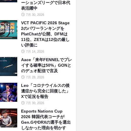
ーションズリーグで日本代
表活躍中
7月 30, 2026
VCT PACIFIC 2026 Stage
2のパワーランキングを
PlatChatが公開、DFMは
11位、ZETAは12位の厳し
い評価に
7月 14, 2026
Aace「来年FENNELでプレ
イする確率は50%」GONと
のデュオ配信で言及
7月 28, 2026
Leo「コロナウイルスの後
遺症から完全に回復した」
Xで近況を報告
7月 30, 2026
Esports Nations Cup
2026 韓国代表コーチが
Gen.GやDRXの選手を選出
しなかった理由を明かす