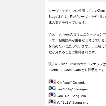
ソーヴァをメインに使用していたZestですが、
Stage 3では、Rbがソーヴァを使
成の変更を行っています。
Vision Strikersのコミュニケーシ
ー
で「相乗効果が重要だと考えている
を高めたいと思っています。」と答えており、S
戦が見れることに期待されます。
現在のVision Strikersのライ
EventにてGochuGaruと対戦予定です
Kim "stax" Gu-taek
Lee "k1Ng" Seung-won
Goo "Rb" Sang-Min
Yu "BuZz" Byung-chul