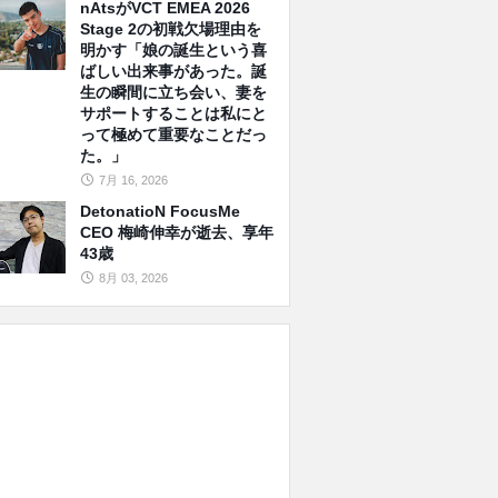
nAtsがVCT EMEA 2026
Stage 2の初戦欠場理由を
明かす「娘の誕生という喜
ばしい出来事があった。誕
生の瞬間に立ち会い、妻を
サポートすることは私にと
って極めて重要なことだっ
た。」
7月 16, 2026
DetonatioN FocusMe
CEO 梅崎伸幸が逝去、享年
43歳
8月 03, 2026