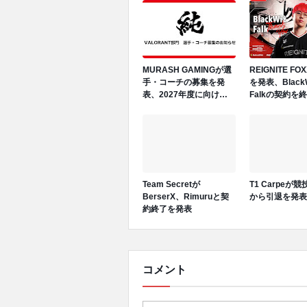
KAPTANは競技シーンか
ら引退を表明
MURASH GAMINGが選
REIGNITE F
手・コーチの募集を発
を発表、Black
表、2027年度に向けロ
Falkの契約を
スター再編へ
Team Secretが
T1 Carpeが
BerserX、Rimuruと契
から引退を発表
約終了を発表
コメント