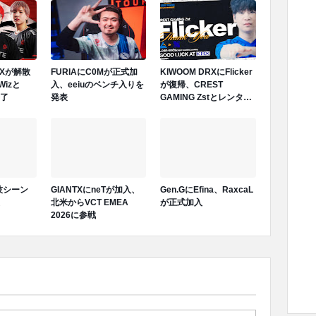
OXXが解散
FURIAにC0Mが正式加
KIWOOM DRXにFlicker
Wizと
入、eeiuのベンチ入りを
が復帰、CREST
終了
発表
GAMING Zstとレンタル
契約終了が発表
競技シーン
GIANTXにneTが加入、
Gen.GにEfina、RaxcaL
北米からVCT EMEA
が正式加入
2026に参戦