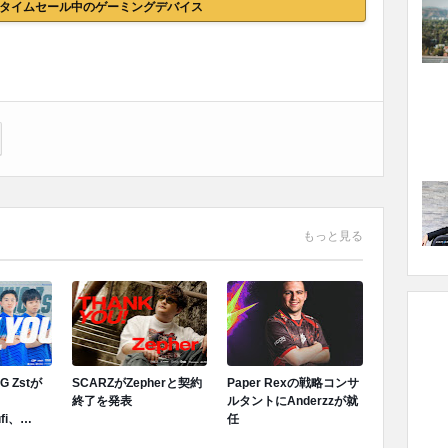
nでタイムセール中のゲーミングデバイス
もっと見る
G Zstが
SCARZがZepherと契約
Paper Rexの戦略コンサ
、
終了を発表
ルタントにAnderzzが就
fi、
任
約終了を発表