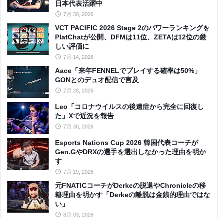
日本代表活躍中
7月 30, 2026
VCT PACIFIC 2026 Stage 2のパワーランキングを
PlatChatが公開、DFMは11位、ZETAは12位の厳
しい評価に
7月 14, 2026
Aace「来年FENNELでプレイする確率は50%」
GONとのデュオ配信で言及
7月 28, 2026
Leo「コロナウイルスの後遺症から完全に回復し
た」Xで近況を報告
7月 30, 2026
Esports Nations Cup 2026 韓国代表コーチが
Gen.GやDRXの選手を選出しなかった理由を明か
す
7月 19, 2026
元FNATICコーチがDerkeの脱退やChronicleの移
籍理由を明かす「Derkeの離脱は金銭的理由ではな
い」
8月 03, 2026