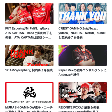
FUT EsportsがMrFaliN、qRaxs、
CREST GAMING Zstがbazz、
ATA KAPTAN、bahaと契約終了を
yutaro、NOBITA、Nerufi、hubuki
発表、ATA KAPTANは競技シーン
と契約終了を発表
から引退を表明
SCARZがZepherと契約終了を発表
Paper Rexの戦略コンサルタントに
Anderzzが就任
MURASH GAMINGが選手・コーチ
REIGNITE FOXXが解散を発表、