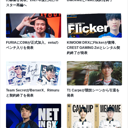
の募集を発表、2027年度に向けロ
BlackWizとFalkの契約を終了
スター再編へ
FURIAにC0Mが正式加入、eeiuの
KIWOOM DRXにFlickerが復帰、
ベンチ入りを発表
CREST GAMING Zstとレンタル契
約終了が発表
Team SecretがBerserX、Rimuru
T1 Carpeが競技シーンから引退を
と契約終了を発表
発表