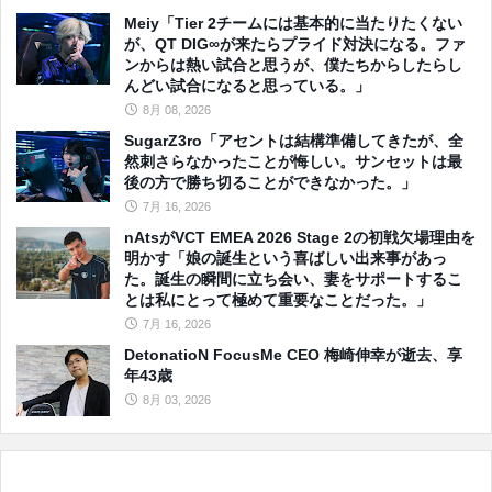
Meiy「Tier 2チームには基本的に当たりたくない
が、QT DIG∞が来たらプライド対決になる。ファ
ンからは熱い試合と思うが、僕たちからしたらし
んどい試合になると思っている。」
8月 08, 2026
SugarZ3ro「アセントは結構準備してきたが、全
然刺さらなかったことが悔しい。サンセットは最
後の方で勝ち切ることができなかった。」
7月 16, 2026
nAtsがVCT EMEA 2026 Stage 2の初戦欠場理由を
明かす「娘の誕生という喜ばしい出来事があっ
た。誕生の瞬間に立ち会い、妻をサポートするこ
とは私にとって極めて重要なことだった。」
7月 16, 2026
DetonatioN FocusMe CEO 梅崎伸幸が逝去、享
年43歳
8月 03, 2026