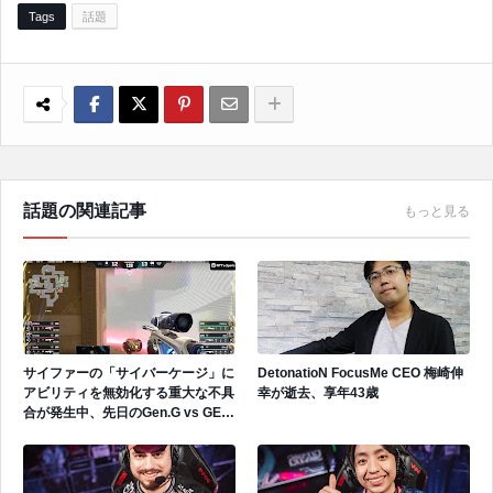
Tags
話題
話題の関連記事
もっと見る
サイファーの「サイバーケージ」に
DetonatioN FocusMe CEO 梅崎伸
アビリティを無効化する重大な不具
幸が逝去、享年43歳
合が発生中、先日のGen.G vs GEで
も発生