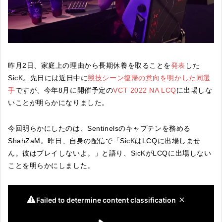
昨月2日、家庭上の理由から長期休養を取ることを
発表
した
SicK。先日には近日中に
競技シーン復帰の意向を明かした同選
手
ですが、今年8月に開催予定の
VCT 2022 NA LCQ
に出場しな
いことが明らかになりました。
今回明らかにしたのは、Sentinelsのキャプテンを務める
ShahZaM。昨日、自身の配信で「SicKはLCQに出場しませ
ん。彼はプレイしないよ。」と語り、SicKがLCQに出場しない
ことを明らかにしました。