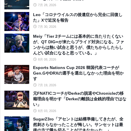
7月 28, 2026
Leo「コロナウイルスの後遺症から完全に回復し
た」Xで近況を報告
7月 30, 2026
Meiy「Tier 2チームには基本的に当たりたくない
が、QT DIG∞が来たらプライド対決になる。ファ
ンからは熱い試合と思うが、僕たちからしたらし
んどい試合になると思っている。」
8月 08, 2026
Esports Nations Cup 2026 韓国代表コーチが
Gen.GやDRXの選手を選出しなかった理由を明か
す
7月 19, 2026
元FNATICコーチがDerkeの脱退やChronicleの移
籍理由を明かす「Derkeの離脱は金銭的理由ではな
い」
8月 03, 2026
SugarZ3ro「アセントは結構準備してきたが、全
然刺さらなかったことが悔しい。サンセットは最
後の方で勝ち切ることができなかった。」