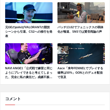
元GEのpolviがVALORANTの競技
パッチ13.02でフェニックスの弱体
シーンから引退、CS2への移行を発
化が報道、SNSでは賛否両論の声
表
NAVI ANGE1「公式戦で練習と同じ
Aace「来年FENNELでプレイする
ようにプレイできると考えてしまっ
確率は50%」GONとのデュオ配信
た、完全に私の責任だ」成績不振を
で言及
受けてファンへ謝罪、チーム再建の
アプローチを明かす
コメント