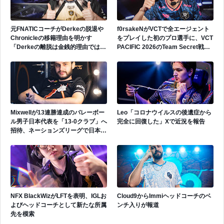
元FNATICコーチがDerkeの脱退や
f0rsakeNがVCTで全エージェント
Chronicleの移籍理由を明かす
をプレイした初のプロ選手に、VCT
「Derkeの離脱は金銭的理由ではな
PACIFIC 2026のTeam Secret戦で
い」
遂にゲッコーを解禁
Mixwellが13連勝達成のバレーボー
Leo「コロナウイルスの後遺症から
ル男子日本代表を「13-0クラブ」へ
完全に回復した」Xで近況を報告
招待、ネーションズリーグで日本代
表活躍中
NFX BlackWizがLFTを表明、IGLお
Cloud9からImmiヘッドコーチのベ
よびヘッドコーチとして新たな所属
ンチ入りが報道
先を模索