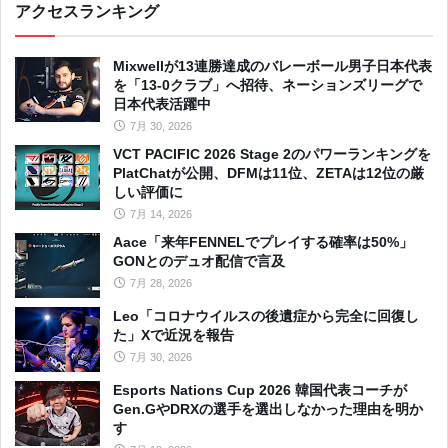
アクセスランキング
Mixwellが13連勝達成のバレーボール男子日本代表
を「13-0クラブ」へ招待、ネーションズリーグで
日本代表活躍中
7月 30, 2026
VCT PACIFIC 2026 Stage 2のパワーランキングを
PlatChatが公開、DFMは11位、ZETAは12位の厳
しい評価に
7月 14, 2026
Aace「来年FENNELでプレイする確率は50%」
GONとのデュオ配信で言及
7月 28, 2026
Leo「コロナウイルスの後遺症から完全に回復し
た」Xで近況を報告
7月 30, 2026
Esports Nations Cup 2026 韓国代表コーチが
Gen.GやDRXの選手を選出しなかった理由を明か
す