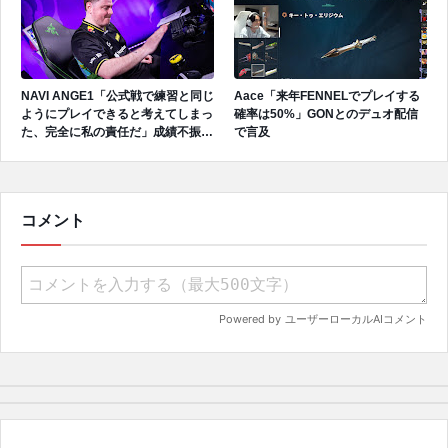
NAVI ANGE1「公式戦で練習と同じ
Aace「来年FENNELでプレイする
ようにプレイできると考えてしまっ
確率は50%」GONとのデュオ配信
た、完全に私の責任だ」成績不振を
で言及
受けてファンへ謝罪、チーム再建の
アプローチを明かす
コメント