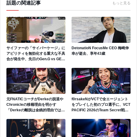
話題の関連記事
もっと見る
サイファーの「サイバーケージ」に
DetonatioN FocusMe CEO 梅崎伸
アビリティを無効化する重大な不具
幸が逝去、享年43歳
合が発生中、先日のGen.G vs GEで
も発生
元FNATICコーチがDerkeの脱退や
f0rsakeNがVCTで全エージェント
Chronicleの移籍理由を明かす
をプレイした初のプロ選手に、VCT
「Derkeの離脱は金銭的理由ではな
PACIFIC 2026のTeam Secret戦で
い」
遂にゲッコーを解禁