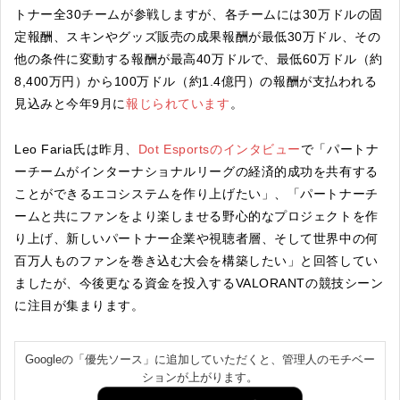
トナー全30チームが参戦しますが、各チームには30万ドルの固
定報酬、スキンやグッズ販売の成果報酬が最低30万ドル、その
他の条件に変動する報酬が最高40万ドルで、最低60万ドル（約
8,400万円）から100万ドル（約1.4億円）の報酬が支払われる
見込みと今年9月に
報じられています
。
Leo Faria氏は昨月、
Dot Esportsのインタビュー
で「パートナ
ーチームがインターナショナルリーグの経済的成功を共有する
ことができるエコシステムを作り上げたい」、「パートナーチ
ームと共にファンをより楽しませる野心的なプロジェクトを作
り上げ、新しいパートナー企業や視聴者層、そして世界中の何
百万人ものファンを巻き込む大会を構築したい」と回答してい
ましたが、今後更なる資金を投入するVALORANTの競技シーン
に注目が集まります。
Googleの「優先ソース」に追加していただくと、管理人のモチベー
ションが上がります。