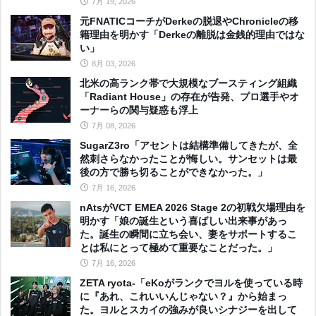
7月 19, 2026
元FNATICコーチがDerkeの脱退やChronicleの移
籍理由を明かす「Derkeの離脱は金銭的理由ではな
い」
8月 03, 2026
北米の高ランク帯で大規模なブースティング組織
「Radiant House」の存在が告発、プロ選手やオ
ーナーらの関与疑惑も浮上
7月 08, 2026
SugarZ3ro「アセントは結構準備してきたが、全
然刺さらなかったことが悔しい。サンセットは最
後の方で勝ち切ることができなかった。」
7月 16, 2026
nAtsがVCT EMEA 2026 Stage 2の初戦欠場理由を
明かす「娘の誕生という喜ばしい出来事があっ
た。誕生の瞬間に立ち会い、妻をサポートするこ
とは私にとって極めて重要なことだった。」
7月 16, 2026
ZETA ryota-「eKoがランクでヨルを使っている時
に『あれ、これいいんじゃない？』から始まっ
た。ヨルとスカイの強みが良いシナジーを出して