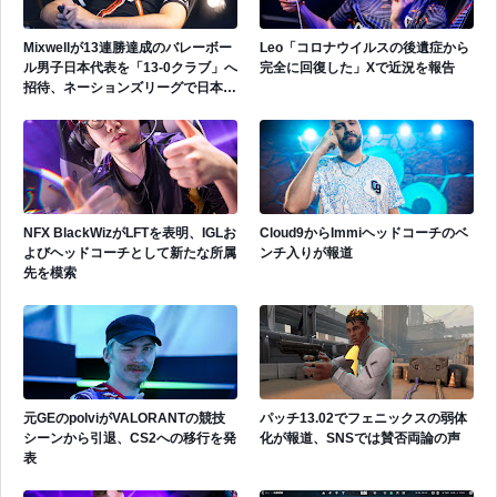
Mixwellが13連勝達成のバレーボー
Leo「コロナウイルスの後遺症から
ル男子日本代表を「13-0クラブ」へ
完全に回復した」Xで近況を報告
招待、ネーションズリーグで日本代
表活躍中
NFX BlackWizがLFTを表明、IGLお
Cloud9からImmiヘッドコーチのベ
よびヘッドコーチとして新たな所属
ンチ入りが報道
先を模索
元GEのpolviがVALORANTの競技
パッチ13.02でフェニックスの弱体
シーンから引退、CS2への移行を発
化が報道、SNSでは賛否両論の声
表