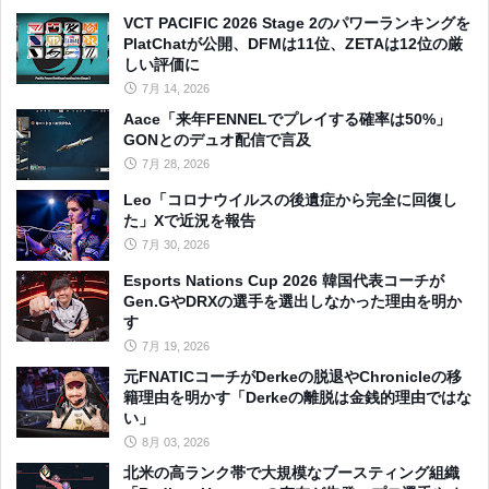
VCT PACIFIC 2026 Stage 2のパワーランキングを
PlatChatが公開、DFMは11位、ZETAは12位の厳
しい評価に
7月 14, 2026
Aace「来年FENNELでプレイする確率は50%」
GONとのデュオ配信で言及
7月 28, 2026
Leo「コロナウイルスの後遺症から完全に回復し
た」Xで近況を報告
7月 30, 2026
Esports Nations Cup 2026 韓国代表コーチが
Gen.GやDRXの選手を選出しなかった理由を明か
す
7月 19, 2026
元FNATICコーチがDerkeの脱退やChronicleの移
籍理由を明かす「Derkeの離脱は金銭的理由ではな
い」
8月 03, 2026
北米の高ランク帯で大規模なブースティング組織