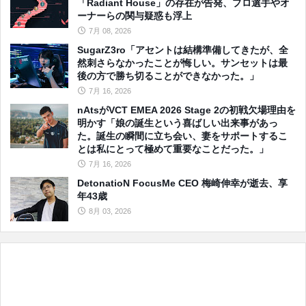
「Radiant House」の存在が告発、プロ選手やオ
ーナーらの関与疑惑も浮上
7月 08, 2026
SugarZ3ro「アセントは結構準備してきたが、全
然刺さらなかったことが悔しい。サンセットは最
後の方で勝ち切ることができなかった。」
7月 16, 2026
nAtsがVCT EMEA 2026 Stage 2の初戦欠場理由を
明かす「娘の誕生という喜ばしい出来事があっ
た。誕生の瞬間に立ち会い、妻をサポートするこ
とは私にとって極めて重要なことだった。」
7月 16, 2026
DetonatioN FocusMe CEO 梅崎伸幸が逝去、享
年43歳
8月 03, 2026