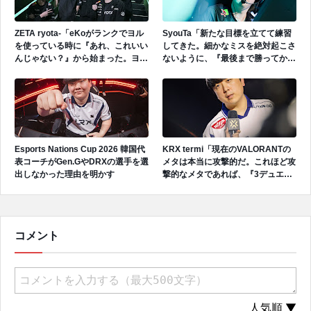
ZETA ryota-「eKoがランクでヨル
SyouTa「新たな目標を立てて練習
を使っている時に『あれ、これいい
してきた。細かなミスを絶対起こさ
んじゃない？』から始まった。ヨル
ないように、『最後まで勝ってから
とスカイの強みが良いシナジーを出
みんなで喜ぼう』といった目標を立
していると思う。」
てて努力してきた。」
Esports Nations Cup 2026 韓国代
KRX termi「現在のVALORANTの
表コーチがGen.GやDRXの選手を選
メタは本当に攻撃的だ。これほど攻
出しなかった理由を明かす
撃的なメタであれば、『3デュエリ
ストがダメな理由がそもそもあるの
か』と思ったんだ。」
コメント