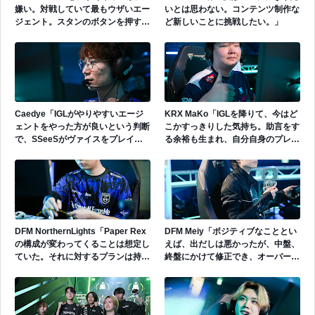
嫌い。対戦していて最もウザいエー
いとは思わない。コンテンツ制作な
ジェント。スタンのボタンを押すだ
ど新しいことに挑戦したい。」
けで守りは崩壊する。そこに技術な
んて存在しない。」
Caedye「IGLがやりやすいエージ
KRX MaKo「IGLを降りて、今はど
ェントをやった方が良いという判断
こかすっきりした気持ち。助言をす
で、SSeeSがヴァイスをプレイし
る余裕も生まれ、自分自身のプレイ
た。」
に集中できるため、今の状況に満足
している。」
DFM NorthernLights「Paper Rex
DFM Meiy「ポジティブなこととい
の構成が変わってくることは想定し
えば、出だしは悪かったが、中盤、
ていた。それに対するプランは持っ
終盤にかけて修正でき、オーバータ
てきていたため、想定した対応はで
イムまで行けた。そこはチームとし
きていたことは良かったと思う。」
ては成長できたと思う。」