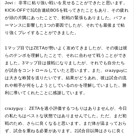
Jovi： 非常に粘り強い戦いを見せることができたと思います。
KICK-OFFで3試合連続BO5を戦ってきたこともあり、その疲れ
が頭の片隅にあったことで、初戦の緊張もありました。パフォ
ーマンスに影響した1つの要因でしたが、それでも最後まで粘
り強くプレイすることができました。
1マップ目ではZETAが勢いよく攻めてきましたが、その後は彼
らのテンポを理解したことで、それに合わせて戦うことができ
ました。3マップ目は接戦になりましたが、それでも自分たち
が試合をコントロールしていたと思います。また、crazyguyに
は大きな称賛を送りたいです。結果がどうあれ、彼は試合の流
れや相手が何をしようとしているのかを理解していました。勝
利に導いてくれたことに感謝しています。
crazyguy： ZETAを過小評価するつもりはありませんが、今日
の私たちはベストな状態ではありませんでした。ただ、まだ初
戦のため、さらに良くなると思います。まだ体が温まっておら
ず、試合を重ねる必要があります。2試合目以降はさらに良く