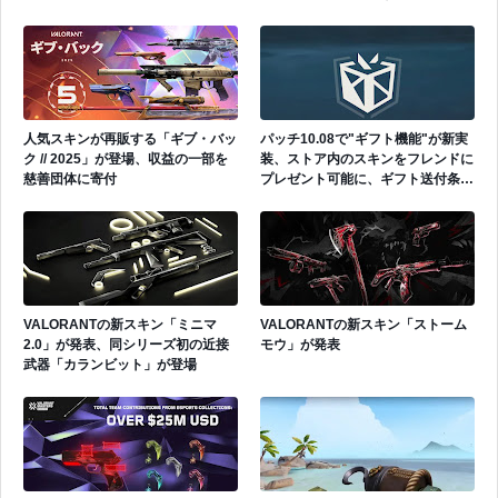
セット」を発表
人気スキンが再販する「ギブ・バッ
パッチ10.08で"ギフト機能"が新実
ク // 2025」が登場、収益の一部を
装、ストア内のスキンをフレンドに
慈善団体に寄付
プレゼント可能に、ギフト送付条件
が公開
VALORANTの新スキン「ミニマ
VALORANTの新スキン「ストーム
2.0」が発表、同シリーズ初の近接
モウ」が発表
武器「カランビット」が登場