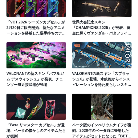
「VCT 2026 シーズンカプセル」が
世界大会記念スキン
2月20日に販売開始、新たなアニメ
「CHAMPIONS 2025」が発表、黄
ーションを搭載した逆手持ちのナイ
金に輝くヴァンダル・バタフライナ
フが登場
イフ・フレックスが登場、今年も
様々なギミックが搭載
VALORANTの新スキン「バブルガ
VALORANTの新スキン「スプラッ
ム デスウィッシュ」が発表、チェ
シュX」が登場、水鉄砲からインス
ンソー風近接武器が登場
ピレーションを得た夏らしいスキ
ン、サメのフレックスも
「Beta リマスター カプセル」が登
ベータ版のインぺリウムナイフが復
場、ベータの懐かしのアイテムたち
刻、2020年のベータ時に登場した
が復刻
アイテムがセットになった「BETA