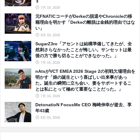
す
7月 19, 2026
元FNATICコーチがDerkeの脱退やChronicleの移
籍理由を明かす「Derkeの離脱は金銭的理由ではな
い」
8月 03, 2026
SugarZ3ro「アセントは結構準備してきたが、全
然刺さらなかったことが悔しい。サンセットは最
後の方で勝ち切ることができなかった。」
7月 16, 2026
nAtsがVCT EMEA 2026 Stage 2の初戦欠場理由を
明かす「娘の誕生という喜ばしい出来事があっ
た。誕生の瞬間に立ち会い、妻をサポートするこ
とは私にとって極めて重要なことだった。」
7月 16, 2026
DetonatioN FocusMe CEO 梅崎伸幸が逝去、享
年43歳
8月 03, 2026