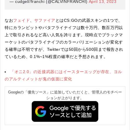
— cudgel//franchi (@CALVINFRANCHI)
April 13, 2023
なお
フェイド
、
サファイア
とはCS:GOの武器スキンの1つで、
特にカランビットやバタフライナイフは数十万円、数百万円以
上で取引されるなど高い人気を誇ります。現時点でブラックマ
ーケットのバタフライナイフのカラーバリエーションが変化す
る確率は不明ですが、Twitterでは50回から500回まで報告され
ているため、0.1%~1%程度の確率だと予想されます。
「オニ2.0」の近接武器にはイースターエッグが存在、ヨル
のアルティメットが鬼の仮面に変化
Googleの「優先ソース」に追加していただくと、管理人のモチベー
ションが上がります。