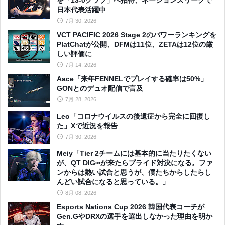
日本代表活躍中
7月 30, 2026
VCT PACIFIC 2026 Stage 2のパワーランキングを
PlatChatが公開、DFMは11位、ZETAは12位の厳
しい評価に
7月 14, 2026
Aace「来年FENNELでプレイする確率は50%」
GONとのデュオ配信で言及
7月 28, 2026
Leo「コロナウイルスの後遺症から完全に回復し
た」Xで近況を報告
7月 30, 2026
Meiy「Tier 2チームには基本的に当たりたくない
が、QT DIG∞が来たらプライド対決になる。ファ
ンからは熱い試合と思うが、僕たちからしたらし
んどい試合になると思っている。」
8月 08, 2026
Esports Nations Cup 2026 韓国代表コーチが
Gen.GやDRXの選手を選出しなかった理由を明か