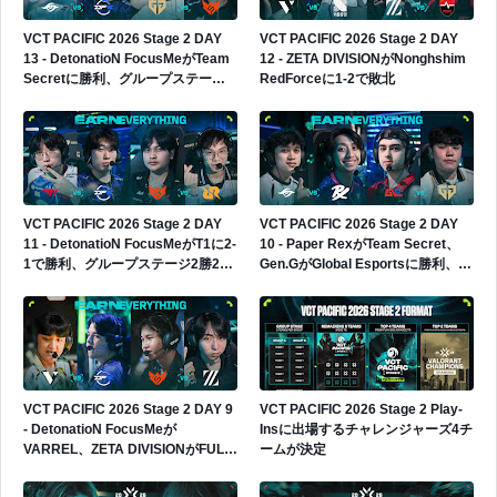
VCT PACIFIC 2026 Stage 2 DAY
VCT PACIFIC 2026 Stage 2 DAY
13 - DetonatioN FocusMeがTeam
12 - ZETA DIVISIONがNonghshim
Secretに勝利、グループステージ3
RedForceに1-2で敗北
勝2敗へ
VCT PACIFIC 2026 Stage 2 DAY
VCT PACIFIC 2026 Stage 2 DAY
11 - DetonatioN FocusMeがT1に2-
10 - Paper RexがTeam Secret、
1で勝利、グループステージ2勝2敗
Gen.GがGlobal Esportsに勝利、
へ
Gen.Gが4勝0敗でグループ首位へ
VCT PACIFIC 2026 Stage 2 DAY 9
VCT PACIFIC 2026 Stage 2 Play-
- DetonatioN FocusMeが
Insに出場するチャレンジャーズ4チ
VARREL、ZETA DIVISIONがFULL
ームが決定
SENSEに勝利、日本勢2連勝