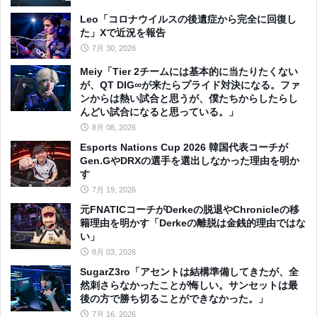
Leo「コロナウイルスの後遺症から完全に回復し
た」Xで近況を報告
7月 30, 2026
Meiy「Tier 2チームには基本的に当たりたくない
が、QT DIG∞が来たらプライド対決になる。ファ
ンからは熱い試合と思うが、僕たちからしたらし
んどい試合になると思っている。」
8月 08, 2026
Esports Nations Cup 2026 韓国代表コーチが
Gen.GやDRXの選手を選出しなかった理由を明か
す
7月 19, 2026
元FNATICコーチがDerkeの脱退やChronicleの移
籍理由を明かす「Derkeの離脱は金銭的理由ではな
い」
8月 03, 2026
SugarZ3ro「アセントは結構準備してきたが、全
然刺さらなかったことが悔しい。サンセットは最
後の方で勝ち切ることができなかった。」
7月 16, 2026