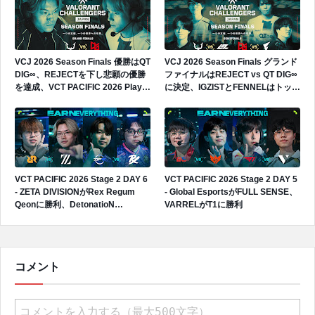
VCJ 2026 Season Finals 優勝はQT
VCJ 2026 Season Finals グランド
DIG∞、REJECTを下し悲願の優勝
ファイナルはREJECT vs QT DIG∞
を達成、VCT PACIFIC 2026 Play-
に決定、IGZISTとFENNELはトップ
Insへの出場権獲得
4で敗退
VCT PACIFIC 2026 Stage 2 DAY 6
VCT PACIFIC 2026 Stage 2 DAY 5
- ZETA DIVISIONがRex Regum
- Global EsportsがFULL SENSE、
Qeonに勝利、DetonatioN
VARRELがT1に勝利
FocusMeがPaper Rexに敗戦
コメント