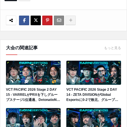
大会の関連記事
もっと見る
VCT PACIFIC 2026 Stage 2 DAY
VCT PACIFIC 2026 Stage 2 DAY
15 - VARRELがPRXを下しグルー
14 - ZETA DIVISIONがGlobal
プステージ1位通過、DetonatioN
Esportsに0-2で敗北、グループス
FocusMeは4位通過でプレイイン進
テージ2勝3敗でプレイインへ進出
出へ