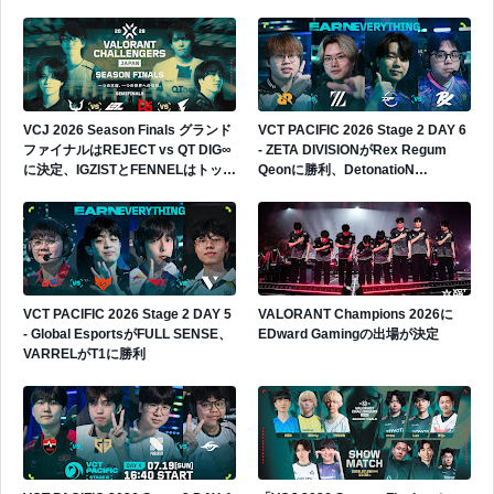
Insへの出場権獲得
VCJ 2026 Season Finals グランド
VCT PACIFIC 2026 Stage 2 DAY 6
ファイナルはREJECT vs QT DIG∞
- ZETA DIVISIONがRex Regum
に決定、IGZISTとFENNELはトップ
Qeonに勝利、DetonatioN
4で敗退
FocusMeがPaper Rexに敗戦
VCT PACIFIC 2026 Stage 2 DAY 5
VALORANT Champions 2026に
- Global EsportsがFULL SENSE、
EDward Gamingの出場が決定
VARRELがT1に勝利