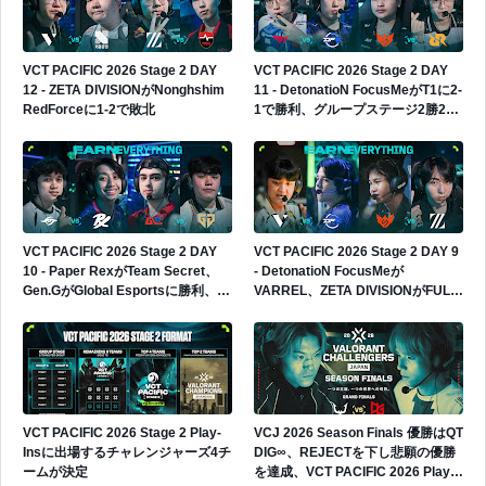
VCT PACIFIC 2026 Stage 2 DAY
VCT PACIFIC 2026 Stage 2 DAY
12 - ZETA DIVISIONがNonghshim
11 - DetonatioN FocusMeがT1に2-
RedForceに1-2で敗北
1で勝利、グループステージ2勝2敗
へ
VCT PACIFIC 2026 Stage 2 DAY
VCT PACIFIC 2026 Stage 2 DAY 9
10 - Paper RexがTeam Secret、
- DetonatioN FocusMeが
Gen.GがGlobal Esportsに勝利、
VARREL、ZETA DIVISIONがFULL
Gen.Gが4勝0敗でグループ首位へ
SENSEに勝利、日本勢2連勝
VCT PACIFIC 2026 Stage 2 Play-
VCJ 2026 Season Finals 優勝はQT
Insに出場するチャレンジャーズ4チ
DIG∞、REJECTを下し悲願の優勝
ームが決定
を達成、VCT PACIFIC 2026 Play-