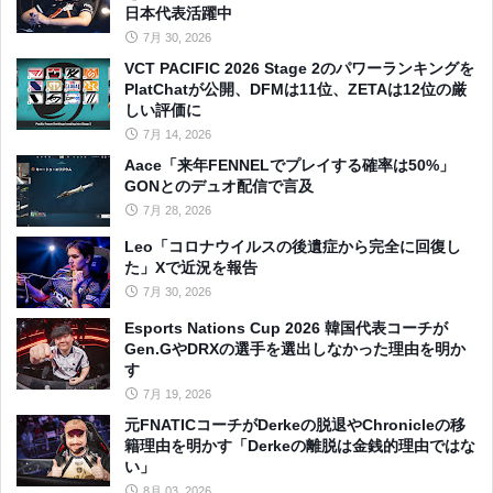
日本代表活躍中
7月 30, 2026
VCT PACIFIC 2026 Stage 2のパワーランキングを
PlatChatが公開、DFMは11位、ZETAは12位の厳
しい評価に
7月 14, 2026
Aace「来年FENNELでプレイする確率は50%」
GONとのデュオ配信で言及
7月 28, 2026
Leo「コロナウイルスの後遺症から完全に回復し
た」Xで近況を報告
7月 30, 2026
Esports Nations Cup 2026 韓国代表コーチが
Gen.GやDRXの選手を選出しなかった理由を明か
す
7月 19, 2026
元FNATICコーチがDerkeの脱退やChronicleの移
籍理由を明かす「Derkeの離脱は金銭的理由ではな
い」
8月 03, 2026