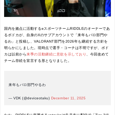
国内を拠点に活動するeスポーツチームRIDDLEのオーナーであ
るボドカが、自身のXのサブアカウントで「来年もバロ部門や
るわ」と投稿し、VALORANT部門を2026年も継続する方針を
明らかにしました。現時点で選手・コーチは不明ですが、ボド
カは以前から
来季の活動継続に意欲を示しており
、今回改めて
チーム存続を宣言する形となりました。
来年もバロ部門やるわ
— VDK (@deviceotaku)
December 11, 2025
なお、RIDDLEに所属するyatsukaは先月末に配信で「Tier 2で