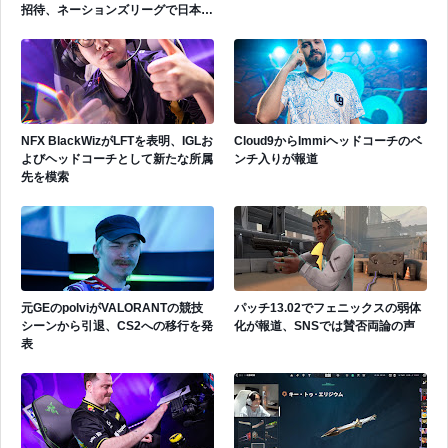
招待、ネーションズリーグで日本代
表活躍中
NFX BlackWizがLFTを表明、IGLお
Cloud9からImmiヘッドコーチのベ
よびヘッドコーチとして新たな所属
ンチ入りが報道
先を模索
元GEのpolviがVALORANTの競技
パッチ13.02でフェニックスの弱体
シーンから引退、CS2への移行を発
化が報道、SNSでは賛否両論の声
表