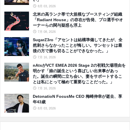
8月 03, 2026
北米の高ランク帯で大規模なブースティング組織
「Radiant House」の存在が告発、プロ選手やオ
ーナーらの関与疑惑も浮上
7月 08, 2026
SugarZ3ro「アセントは結構準備してきたが、全
然刺さらなかったことが悔しい。サンセットは最
後の方で勝ち切ることができなかった。」
7月 16, 2026
nAtsがVCT EMEA 2026 Stage 2の初戦欠場理由を
明かす「娘の誕生という喜ばしい出来事があっ
た。誕生の瞬間に立ち会い、妻をサポートするこ
とは私にとって極めて重要なことだった。」
7月 16, 2026
DetonatioN FocusMe CEO 梅崎伸幸が逝去、享
年43歳
8月 03, 2026