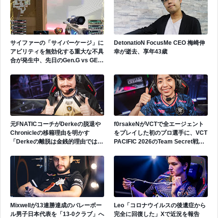
サイファーの「サイバーケージ」に
DetonatioN FocusMe CEO 梅崎伸
アビリティを無効化する重大な不具
幸が逝去、享年43歳
合が発生中、先日のGen.G vs GEで
も発生
元FNATICコーチがDerkeの脱退や
f0rsakeNがVCTで全エージェント
Chronicleの移籍理由を明かす
をプレイした初のプロ選手に、VCT
「Derkeの離脱は金銭的理由ではな
PACIFIC 2026のTeam Secret戦で
い」
遂にゲッコーを解禁
Mixwellが13連勝達成のバレーボー
Leo「コロナウイルスの後遺症から
ル男子日本代表を「13-0クラブ」へ
完全に回復した」Xで近況を報告