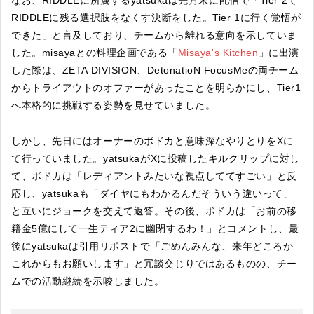
RIDDLEに残る選択肢をなくす決断をした。Tier 1に行く覚悟が
できた」と言及しており、チームから離れる意向を示していま
した。misayaとの料理企画である「
Misaya's Kitchen
」に出演
した際は、ZETA DIVISION、DetonatioN FocusMeの両チーム
からトライアウトのオファーがあったことを明らかにし、Tier1
へ本格的に挑戦する姿勢を見せていました。
しかし、先日にはオーナーのボドカと意味深なやりとりをXに
て行っていました。yatsukaがXに投稿したキルクリップに対し
て、ボドカは「レディアントみたいな視点しててすごい」と反
応し、yatsukaも「ダイヤにもわかるんだそういう違いって」
と互いにジョークを交えて返答。その後、ボドカは「お前の移
籍金5億にして一生ティア2に幽閉するわ！」とコメントし、最
後にyatsukaは引用リポストで「ごめんみんな、来年どころか
これからもお願いします」と冗談交じりではあるものの、チー
ムでの活動継続を示唆しました。