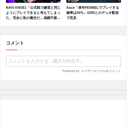
NAVI ANGE1「公式戦で練習と同じ
Aace「来年FENNELでプレイする
ようにプレイできると考えてしまっ
確率は50%」GONとのデュオ配信
た、完全に私の責任だ」成績不振を
で言及
受けてファンへ謝罪、チーム再建の
アプローチを明かす
コメント