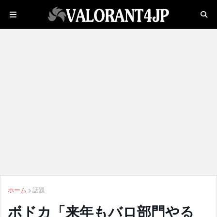
ホーム
話題
ボドカ「来年もバロ部門やる