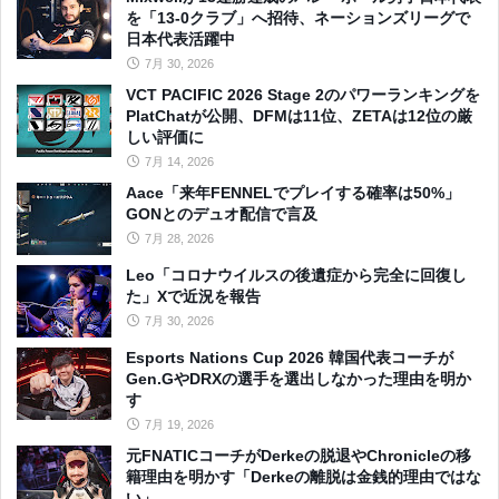
を「13-0クラブ」へ招待、ネーションズリーグで
日本代表活躍中
7月 30, 2026
VCT PACIFIC 2026 Stage 2のパワーランキングを
PlatChatが公開、DFMは11位、ZETAは12位の厳
しい評価に
7月 14, 2026
Aace「来年FENNELでプレイする確率は50%」
GONとのデュオ配信で言及
7月 28, 2026
Leo「コロナウイルスの後遺症から完全に回復し
た」Xで近況を報告
7月 30, 2026
Esports Nations Cup 2026 韓国代表コーチが
Gen.GやDRXの選手を選出しなかった理由を明か
す
7月 19, 2026
元FNATICコーチがDerkeの脱退やChronicleの移
籍理由を明かす「Derkeの離脱は金銭的理由ではな
い」