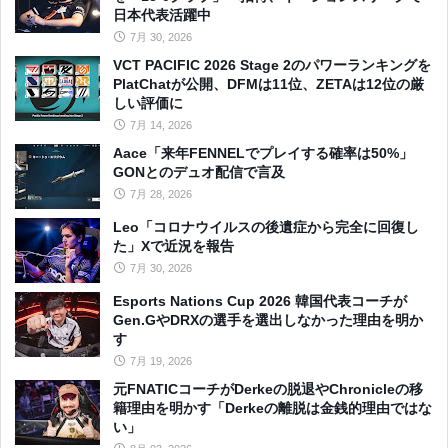
日本代表活躍中
7月 30, 2026
VCT PACIFIC 2026 Stage 2のパワーランキングを
PlatChatが公開、DFMは11位、ZETAは12位の厳
しい評価に
7月 14, 2026
Aace「来年FENNELでプレイする確率は50%」
GONとのデュオ配信で言及
7月 28, 2026
Leo「コロナウイルスの後遺症から完全に回復し
た」Xで近況を報告
7月 30, 2026
Esports Nations Cup 2026 韓国代表コーチが
Gen.GやDRXの選手を選出しなかった理由を明か
す
7月 19, 2026
元FNATICコーチがDerkeの脱退やChronicleの移
籍理由を明かす「Derkeの離脱は金銭的理由ではな
い」