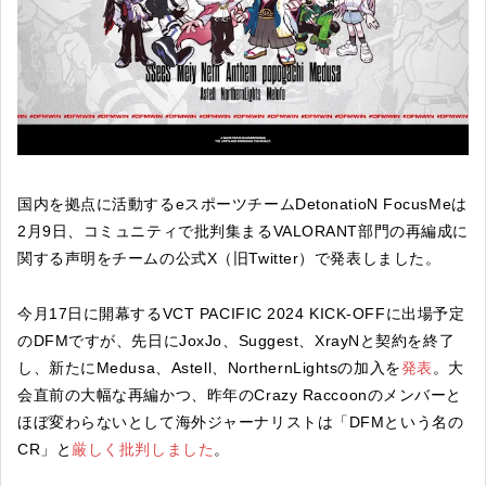
国内を拠点に活動するeスポーツチームDetonatioN FocusMeは
2月9日、コミュニティで批判集まるVALORANT部門の再編成に
関する声明をチームの公式X（旧Twitter）で発表しました。
今月17日に開幕するVCT PACIFIC 2024 KICK-OFFに出場予定
のDFMですが、先日にJoxJo、Suggest、XrayNと契約を終了
し、新たにMedusa、Astell、NorthernLightsの加入を
発表
。大
会直前の大幅な再編かつ、昨年のCrazy Raccoonのメンバーと
ほぼ変わらないとして海外ジャーナリストは「DFMという名の
CR」と
厳しく批判しました
。