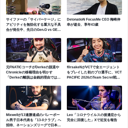
サイファーの「サイバーケージ」に
DetonatioN FocusMe CEO 梅崎伸
アビリティを無効化する重大な不具
幸が逝去、享年43歳
合が発生中、先日のGen.G vs GEで
も発生
元FNATICコーチがDerkeの脱退や
f0rsakeNがVCTで全エージェント
Chronicleの移籍理由を明かす
をプレイした初のプロ選手に、VCT
「Derkeの離脱は金銭的理由ではな
PACIFIC 2026のTeam Secret戦で
い」
遂にゲッコーを解禁
Mixwellが13連勝達成のバレーボー
Leo「コロナウイルスの後遺症から
ル男子日本代表を「13-0クラブ」へ
完全に回復した」Xで近況を報告
招待、ネーションズリーグで日本代