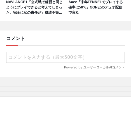
NAVI ANGE1「公式戦で練習と同じ
Aace「来年FENNELでプレイする
ようにプレイできると考えてしまっ
確率は50%」GONとのデュオ配信
た、完全に私の責任だ」成績不振を
で言及
受けてファンへ謝罪、チーム再建の
アプローチを明かす
コメント