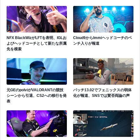
表活躍中
NFX BlackWizがLFTを表明、IGLお
Cloud9からImmiヘッドコーチのベ
よびヘッドコーチとして新たな所属
ンチ入りが報道
先を模索
元GEのpolviがVALORANTの競技
パッチ13.02でフェニックスの弱体
シーンから引退、CS2への移行を発
化が報道、SNSでは賛否両論の声
表