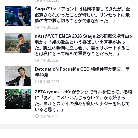
8月 03, 2026
SugarZ3ro「アセントは結構準備してきたが、全
然刺さらなかったことが悔しい。サンセットは最
後の方で勝ち切ることができなかった。」
7月 16, 2026
nAtsがVCT EMEA 2026 Stage 2の初戦欠場理由を
明かす「娘の誕生という喜ばしい出来事があっ
た。誕生の瞬間に立ち会い、妻をサポートするこ
とは私にとって極めて重要なことだった。」
7月 16, 2026
DetonatioN FocusMe CEO 梅崎伸幸が逝去、享
年43歳
8月 03, 2026
ZETA ryota-「eKoがランクでヨルを使っている時
に『あれ、これいいんじゃない？』から始まっ
た。ヨルとスカイの強みが良いシナジーを出して
いると思う。」
7月 24, 2026