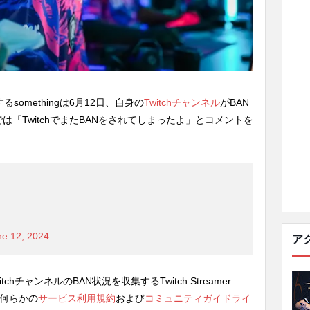
るsomethingは6月12日、自身の
Twitchチャンネル
がBAN
「TwitchでまたBANをされてしまったよ」とコメントを
ne 12, 2024
ア
hチャンネルのBAN状況を収集するTwitch Streamer
何らかの
サービス利用規約
および
コミュニティガイドライ