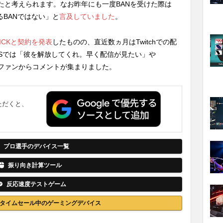
たと考えられます。なお昨年にも一度BANを受けた際は
よるBANではない」と
言及していました
。
KICKと契約を発表
したものの、直近数ヵ月はTwitchでの配
、SNSでは「彼を解放してくれ。早く配信が見たい」や
などファンからコメントが集まりました。
ただくと、
。
プロ選手のデバイス一覧
振り向き計算ツール
反応速度テストゲーム
nでタイムセール中のゲーミングデバイス