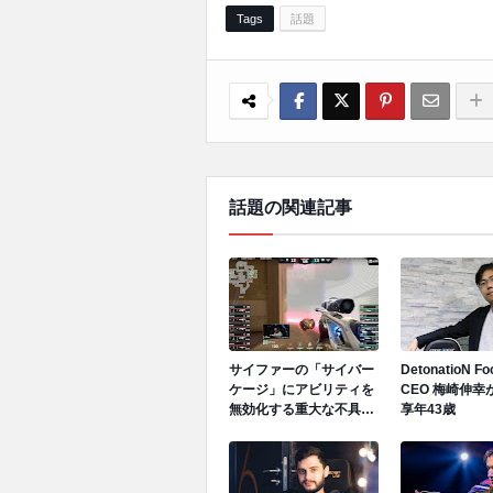
Tags
話題
話題の関連記事
サイファーの「サイバー
DetonatioN F
ケージ」にアビリティを
CEO 梅崎伸幸
無効化する重大な不具合
享年43歳
が発生中、先日のGen.G
vs GEでも発生