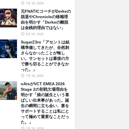
7月 19, 2026
元FNATICコーチがDerkeの
脱退やChronicleの移籍理
由を明かす「Derkeの離脱
は金銭的理由ではない」
8月 03, 2026
SugarZ3ro「アセントは結
構準備してきたが、全然刺
さらなかったことが悔し
い。サンセットは最後の方
で勝ち切ることができなか
った。」
7月 16, 2026
nAtsがVCT EMEA 2026
Stage 2の初戦欠場理由を
明かす「娘の誕生という喜
ばしい出来事があった。誕
生の瞬間に立ち会い、妻を
サポートすることは私にと
って極めて重要なことだっ
た。」
7月 16, 2026