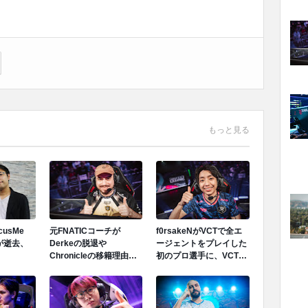
もっと見る
ocusMe
元FNATICコーチが
f0rsakeNがVCTで全エ
が逝去、
Derkeの脱退や
ージェントをプレイした
Chronicleの移籍理由を
初のプロ選手に、VCT
明かす「Derkeの離脱は
PACIFIC 2026のTeam
金銭的理由ではない」
Secret戦で遂にゲッコー
を解禁