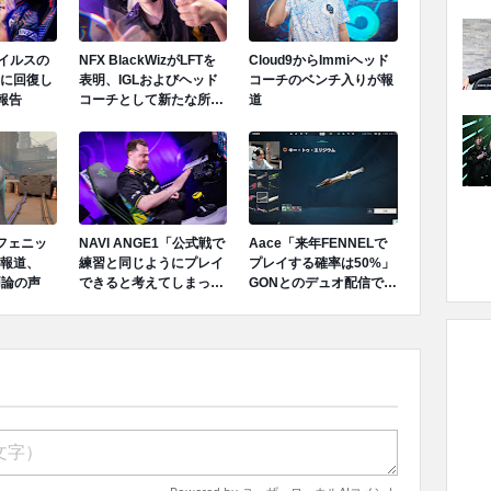
ウイルスの
NFX BlackWizがLFTを
Cloud9からImmiヘッド
に回復し
表明、IGLおよびヘッド
コーチのベンチ入りが報
報告
コーチとして新たな所属
道
先を模索
でフェニッ
NAVI ANGE1「公式戦で
Aace「来年FENNELで
報道、
練習と同じようにプレイ
プレイする確率は50%」
両論の声
できると考えてしまっ
GONとのデュオ配信で言
た、完全に私の責任だ」
及
成績不振を受けてファン
へ謝罪、チーム再建のア
プローチを明かす