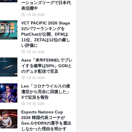
ーションズリーグで日本代
表活躍中
7月 30, 2026
VCT PACIFIC 2026 Stage
2のパワーランキングを
PlatChatが公開、DFMは
11位、ZETAは12位の厳し
い評価に
7月 14, 2026
Aace「来年FENNELでプレ
イする確率は50%」GONと
のデュオ配信で言及
7月 28, 2026
Leo「コロナウイルスの後
遺症から完全に回復した」
Xで近況を報告
7月 30, 2026
Esports Nations Cup
2026 韓国代表コーチが
Gen.GやDRXの選手を選出
しなかった理由を明かす