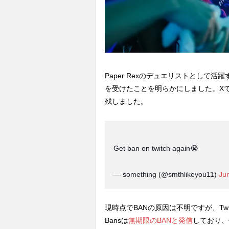
Paper Rexのデュエリストとして活躍す
を受けたことを明らかにしました。Xでは
残しました。
Get ban on twitch again😭
— something (@smthlikeyou11)
Ju
現時点でBANの原因は不明ですが、Twitc
Bansは
無期限のBANと発信
しており、