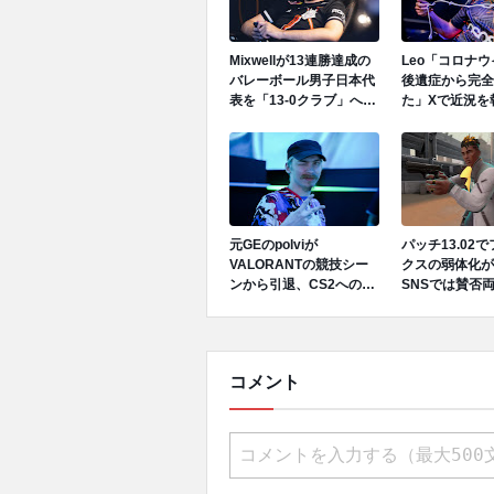
Mixwellが13連勝達成の
Leo「コロナ
バレーボール男子日本代
後遺症から完全
表を「13-0クラブ」へ招
た」Xで近況を
待、ネーションズリーグ
で日本代表活躍中
元GEのpolviが
パッチ13.02
VALORANTの競技シー
クスの弱体化が
ンから引退、CS2への移
SNSでは賛否
行を発表
コメント