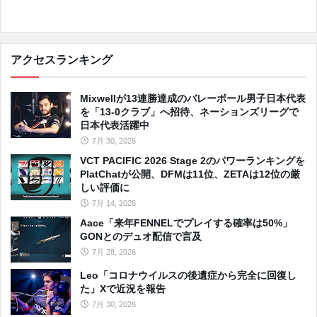
アクセスランキング
Mixwellが13連勝達成のバレーボール男子日本代表
を「13-0クラブ」へ招待、ネーションズリーグで
日本代表活躍中
7月 30, 2026
VCT PACIFIC 2026 Stage 2のパワーランキングを
PlatChatが公開、DFMは11位、ZETAは12位の厳
しい評価に
7月 14, 2026
Aace「来年FENNELでプレイする確率は50%」
GONとのデュオ配信で言及
7月 28, 2026
Leo「コロナウイルスの後遺症から完全に回復し
た」Xで近況を報告
7月 30, 2026