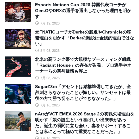
Esports Nations Cup 2026 韓国代表コーチが
Gen.GやDRXの選手を選出しなかった理由を明か
す
7月 19, 2026
元FNATICコーチがDerkeの脱退やChronicleの移
籍理由を明かす「Derkeの離脱は金銭的理由ではな
い」
8月 03, 2026
北米の高ランク帯で大規模なブースティング組織
「Radiant House」の存在が告発、プロ選手やオ
ーナーらの関与疑惑も浮上
7月 08, 2026
SugarZ3ro「アセントは結構準備してきたが、全
然刺さらなかったことが悔しい。サンセットは最
後の方で勝ち切ることができなかった。」
7月 16, 2026
nAtsがVCT EMEA 2026 Stage 2の初戦欠場理由を
明かす「娘の誕生という喜ばしい出来事があっ
た。誕生の瞬間に立ち会い、妻をサポートするこ
とは私にとって極めて重要なことだった。」
7月 16, 2026