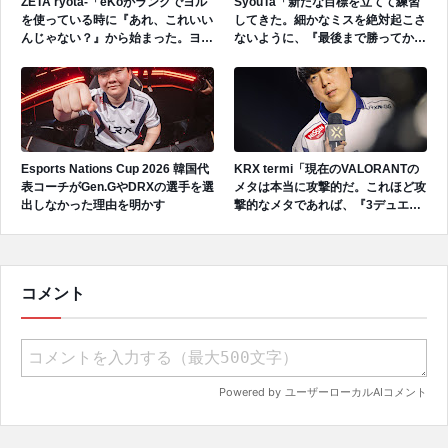
ZETA ryota-「eKoがランクでヨル
SyouTa「新たな目標を立てて練習
を使っている時に『あれ、これいい
してきた。細かなミスを絶対起こさ
んじゃない？』から始まった。ヨル
ないように、『最後まで勝ってから
とスカイの強みが良いシナジーを出
みんなで喜ぼう』といった目標を立
していると思う。」
てて努力してきた。」
Esports Nations Cup 2026 韓国代
KRX termi「現在のVALORANTの
表コーチがGen.GやDRXの選手を選
メタは本当に攻撃的だ。これほど攻
出しなかった理由を明かす
撃的なメタであれば、『3デュエリ
ストがダメな理由がそもそもあるの
か』と思ったんだ。」
コメント