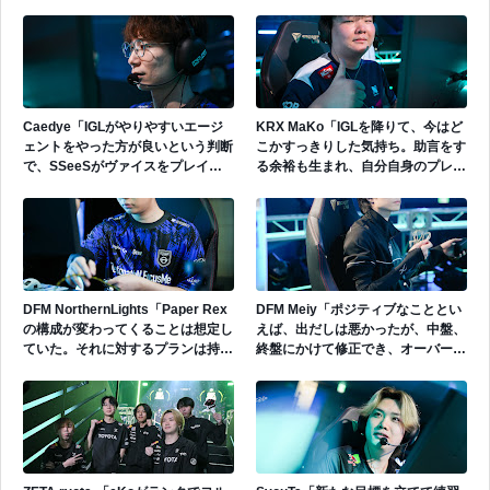
けで守りは崩壊する。そこに技術な
んて存在しない。」
Caedye「IGLがやりやすいエージ
KRX MaKo「IGLを降りて、今はど
ェントをやった方が良いという判断
こかすっきりした気持ち。助言をす
で、SSeeSがヴァイスをプレイし
る余裕も生まれ、自分自身のプレイ
た。」
に集中できるため、今の状況に満足
している。」
DFM NorthernLights「Paper Rex
DFM Meiy「ポジティブなこととい
の構成が変わってくることは想定し
えば、出だしは悪かったが、中盤、
ていた。それに対するプランは持っ
終盤にかけて修正でき、オーバータ
てきていたため、想定した対応はで
イムまで行けた。そこはチームとし
きていたことは良かったと思う。」
ては成長できたと思う。」