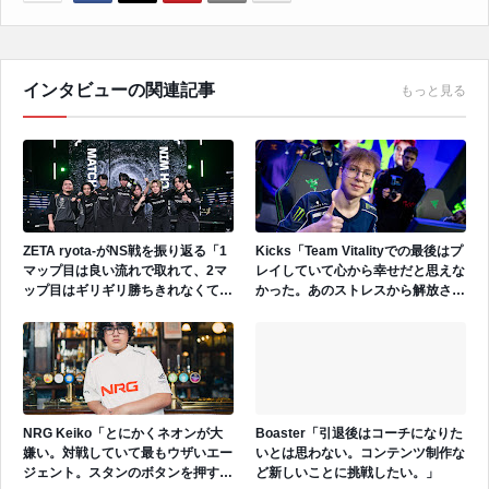
インタビューの関連記事
もっと見る
ZETA ryota-がNS戦を振り返る「1
Kicks「Team Vitalityでの最後はプ
マップ目は良い流れで取れて、2マ
レイしていて心から幸せだと思えな
ップ目はギリギリ勝ちきれなくて、
かった。あのストレスから解放され
3マップ目はやっぱりすごい疲れが
たいと思っていた。」
出たなという印象」
NRG Keiko「とにかくネオンが大
Boaster「引退後はコーチになりた
嫌い。対戦していて最もウザいエー
いとは思わない。コンテンツ制作な
ジェント。スタンのボタンを押すだ
ど新しいことに挑戦したい。」