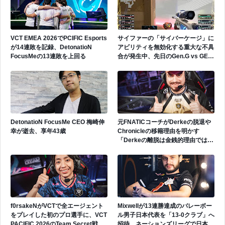
VCT EMEA 2026でPCIFIC Esports
サイファーの「サイバーケージ」に
が14連敗を記録、DetonatioN
アビリティを無効化する重大な不具
FocusMeの13連敗を上回る
合が発生中、先日のGen.G vs GEで
も発生
DetonatioN FocusMe CEO 梅崎伸
元FNATICコーチがDerkeの脱退や
幸が逝去、享年43歳
Chronicleの移籍理由を明かす
「Derkeの離脱は金銭的理由ではな
い」
f0rsakeNがVCTで全エージェント
Mixwellが13連勝達成のバレーボー
をプレイした初のプロ選手に、VCT
ル男子日本代表を「13-0クラブ」へ
PACIFIC 2026のTeam Secret戦で
招待、ネーションズリーグで日本代