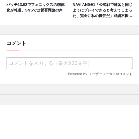
パッチ13.02でフェニックスの弱体
NAVI ANGE1「公式戦で練習と同じ
化が報道、SNSでは賛否両論の声
ようにプレイできると考えてしまっ
た、完全に私の責任だ」成績不振を
受けてファンへ謝罪、チーム再建の
アプローチを明かす
コメント