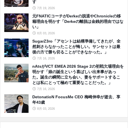
す
7月 19, 2026
元FNATICコーチがDerkeの脱退やChronicleの移
籍理由を明かす「Derkeの離脱は金銭的理由ではな
い」
8月 03, 2026
SugarZ3ro「アセントは結構準備してきたが、全
然刺さらなかったことが悔しい。サンセットは最
後の方で勝ち切ることができなかった。」
7月 16, 2026
nAtsがVCT EMEA 2026 Stage 2の初戦欠場理由を
明かす「娘の誕生という喜ばしい出来事があっ
た。誕生の瞬間に立ち会い、妻をサポートするこ
とは私にとって極めて重要なことだった。」
7月 16, 2026
DetonatioN FocusMe CEO 梅崎伸幸が逝去、享
年43歳
8月 03, 2026