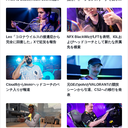
遂にゲッコーを解禁
表活躍中
Leo「コロナウイルスの後遺症から
NFX BlackWizがLFTを表明、IGLお
完全に回復した」Xで近況を報告
よびヘッドコーチとして新たな所属
先を模索
Cloud9からImmiヘッドコーチのベ
元GEのpolviがVALORANTの競技
ンチ入りが報道
シーンから引退、CS2への移行を発
表