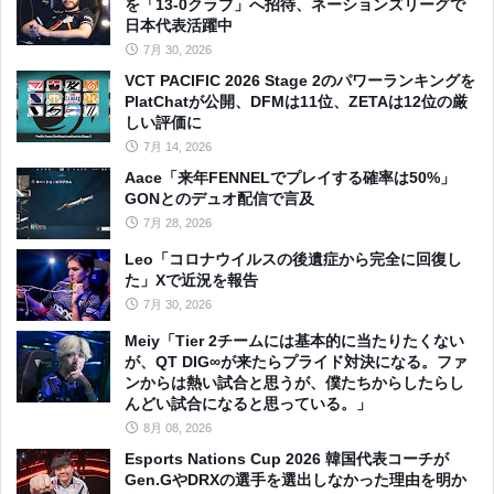
を「13-0クラブ」へ招待、ネーションズリーグで
日本代表活躍中
7月 30, 2026
VCT PACIFIC 2026 Stage 2のパワーランキングを
PlatChatが公開、DFMは11位、ZETAは12位の厳
しい評価に
7月 14, 2026
Aace「来年FENNELでプレイする確率は50%」
GONとのデュオ配信で言及
7月 28, 2026
Leo「コロナウイルスの後遺症から完全に回復し
た」Xで近況を報告
7月 30, 2026
Meiy「Tier 2チームには基本的に当たりたくない
が、QT DIG∞が来たらプライド対決になる。ファ
ンからは熱い試合と思うが、僕たちからしたらし
んどい試合になると思っている。」
8月 08, 2026
Esports Nations Cup 2026 韓国代表コーチが
Gen.GやDRXの選手を選出しなかった理由を明か