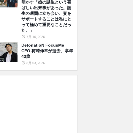
明かす「娘の誕生という喜
ばしい出来事があった。誕
生の瞬間に立ち会い、妻を
サポートすることは私にと
って極めて重要なことだっ
た。」
7月 16, 2026
DetonatioN FocusMe
CEO 梅崎伸幸が逝去、享年
43歳
8月 03, 2026