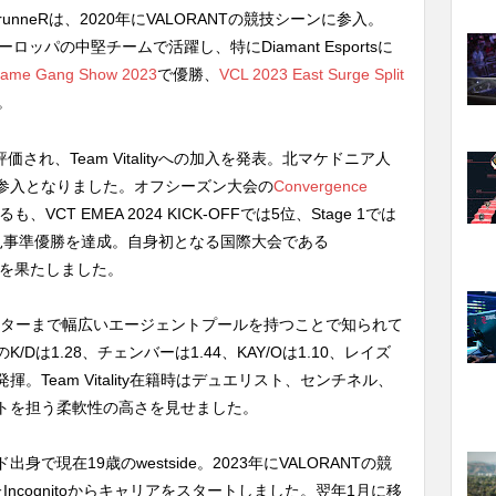
nneRは、2020年にVALORANTの競技シーンに参入。
tsなどヨーロッパの中堅チームで活躍し、特にDiamant Esportsに
ame Gang Show 2023
で優勝、
VCL 2023 East Surge Split
。
され、Team Vitalityへの加入を発表。北マケドニア人
参入となりました。オフシーズン大会の
Convergence
T EMEA 2024 KICK-OFFでは5位、Stage 1では
2では見事準優勝を達成。自身初となる国際大会である
の出場を果たしました。
エーターまで幅広いエージェントプールを持つことで知られて
は1.28、チェンバーは1.44、KAY/Oは1.10、レイズ
。Team Vitality在籍時はデュエリスト、センチネル、
トを担う柔軟性の高さを見せました。
現在19歳のwestside。2023年にVALORANTの競
ncognitoからキャリアをスタートしました。翌年1月に移