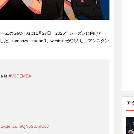
ムのGIANTXは11月27日、2025年シーズンに向けた
。tomaszy、runneR、westsideが加入し、アシスタン
de la
#VCTEMEA
ア
c.twitter.com/QN6StUmCc3