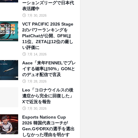
ーションズリーグで日本代
表活躍中
7月 30, 2026
VCT PACIFIC 2026 Stage
2のパワーランキングを
PlatChatが公開、DFMは
11位、ZETAは12位の厳し
い評価に
7月 14, 2026
Aace「来年FENNELでプレ
イする確率は50%」GONと
のデュオ配信で言及
7月 28, 2026
Leo「コロナウイルスの後
遺症から完全に回復した」
Xで近況を報告
7月 30, 2026
Esports Nations Cup
2026 韓国代表コーチが
Gen.GやDRXの選手を選出
しなかった理由を明かす