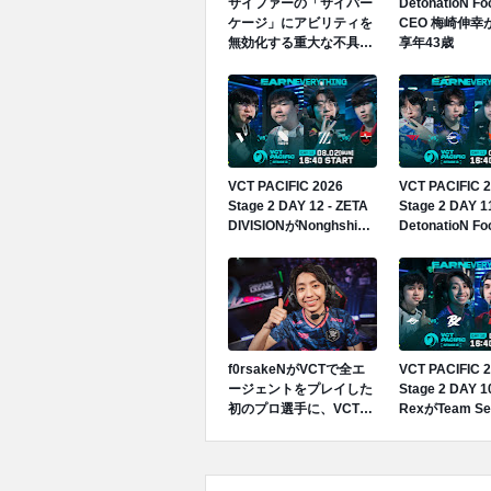
サイファーの「サイバー
DetonatioN F
ケージ」にアビリティを
CEO 梅崎伸幸
無効化する重大な不具合
享年43歳
が発生中、先日のGen.G
vs GEでも発生
VCT PACIFIC 2026
VCT PACIFIC 
Stage 2 DAY 12 - ZETA
Stage 2 DAY 11
DIVISIONがNonghshim
DetonatioN F
RedForceに1-2で敗北
T1に2-1で勝
プステージ2勝
f0rsakeNがVCTで全エ
VCT PACIFIC 
ージェントをプレイした
Stage 2 DAY 10
初のプロ選手に、VCT
RexがTeam Se
PACIFIC 2026のTeam
Gen.GがGlobal
Secret戦で遂にゲッコー
に勝利、Gen.
を解禁
でグループ首位