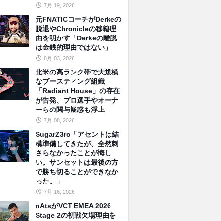
7月 19, 2026
元FNATICコーチがDerkeの
脱退やChronicleの移籍理
由を明かす「Derkeの離脱
は金銭的理由ではない」
8月 03, 2026
北米の高ランク帯で大規模
なブースティング組織
「Radiant House」の存在
が告発、プロ選手やオーナ
ーらの関与疑惑も浮上
7月 08, 2026
SugarZ3ro「アセントは結
構準備してきたが、全然刺
さらなかったことが悔し
い。サンセットは最後の方
で勝ち切ることができなか
った。」
7月 16, 2026
nAtsがVCT EMEA 2026
Stage 2の初戦欠場理由を