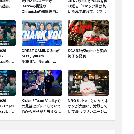
ocusMe
元FNATICコーチが
ZETA ryota-がNS戦を振
が逝去、
Derkeの脱退や
り返る「1マップ目は良
Chronicleの移籍理由を
い流れで取れて、2マッ
明かす「Derkeの離脱は
プ目はギリギリ勝ちきれ
金銭的理由ではない」
なくて、3マップ目はや
っぱりすごい疲れが出た
なという印象」
2026
CREST GAMING Zstが
SCARZがZepherと契約
 -
bazz、yutaro、
終了を発表
ocusMeが
NOBITA、Nerufi、
利、グルー
hubukiと契約終了を発表
2敗へ
2026
Kicks「Team Vitalityで
NRG Keiko「とにかくネ
 - Paper
の最後はプレイしていて
オンが大嫌い。対戦して
cret、
心から幸せだと思えなか
いて最もウザいエージェ
 Esports
った。あのストレスから
ント。スタンのボタンを
Gが4勝0敗
解放されたいと思ってい
押すだけで守りは崩壊す
へ
た。」
る。そこに技術なんて存
在しない。」