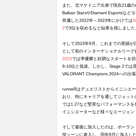
また、北マケドニア出身で現在21歳のru
Balkan StarsやDiamant Espor
所属した2022年～2023年にかけては
G
2
で3位を収めるなど結果を残しました
そして2023年9月、これまでの実績が評価
として初のインターナショナルリーグ
2023
では準優勝と好調なスタートを切るも、VC
9-10位と低迷。しかし、Stage 
VALORANT Champions 2024へ
runneRはデュエリストからイニシ
おり、特にキャリアを通してジェットのK/D
では1.27など堅実なパフォーマンスを発揮
イニシエーターなど様々なエージェン
そして最後に加入したのは、ポーランド出身で
技シーンに参入し、同年9月に加入したI