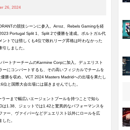
r 26, 2024
ORANTの競技シーンに参入。Arroz、Rebels Gamingを経
3 Portugal Split 1、Split 2で優勝を達成。ポルトガル代
メントでは惜しくも4位で敗れリーグ昇格は叶わなかった
牽引しました。
パートナーチームのKarmine Corpに加入。デュエリスト
ラーにコンバートするも、その高いフィジカルでチームを
では優勝を収め、VCT 2024 Masters Madridへの出場を果たし
 2では6位と国際大会出場には届きませんでした。
トローラーまで幅広いエージェントプールを持つことで知ら
Dは1.38、ジェットでは1.42と驚異的なパフォーマンスを
ファー、ヴァイパーなどデュエリスト以外にロールを広
ました。