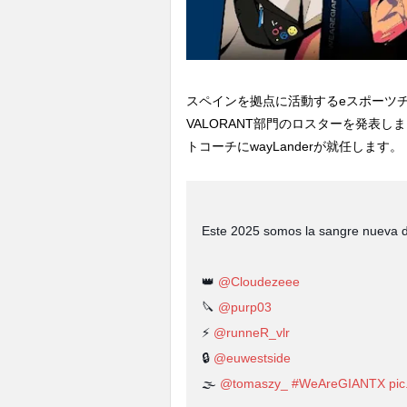
スペインを拠点に活動するeスポーツチー
VALORANT部門のロスターを発表しました
トコーチにwayLanderが就任します。
Este 2025 somos la sangre nueva 
👑
@Cloudezeee
🔪
@purp03
⚡️
@runneR_vlr
🔒
@euwestside
🌫️
@tomaszy_
#WeAreGIANTX
pi