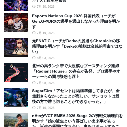
た」Xで近況を報告
7月 30, 2026
Esports Nations Cup 2026 韓国代表コーチが
Gen.GやDRXの選手を選出しなかった理由を明か
す
7月 19, 2026
元FNATICコーチがDerkeの脱退やChronicleの移
籍理由を明かす「Derkeの離脱は金銭的理由ではな
い」
8月 03, 2026
北米の高ランク帯で大規模なブースティング組織
「Radiant House」の存在が告発、プロ選手やオ
ーナーらの関与疑惑も浮上
7月 08, 2026
SugarZ3ro「アセントは結構準備してきたが、全
然刺さらなかったことが悔しい。サンセットは最
後の方で勝ち切ることができなかった。」
7月 16, 2026
nAtsがVCT EMEA 2026 Stage 2の初戦欠場理由を
明かす「娘の誕生という喜ばしい出来事があっ
た。誕生の瞬間に立ち会い、妻をサポートするこ