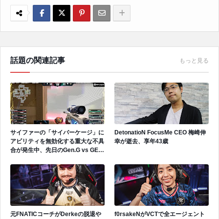
話題の関連記事
もっと見る
サイファーの「サイバーケージ」に
DetonatioN FocusMe CEO 梅崎伸
アビリティを無効化する重大な不具
幸が逝去、享年43歳
合が発生中、先日のGen.G vs GEで
も発生
元FNATICコーチがDerkeの脱退や
f0rsakeNがVCTで全エージェント