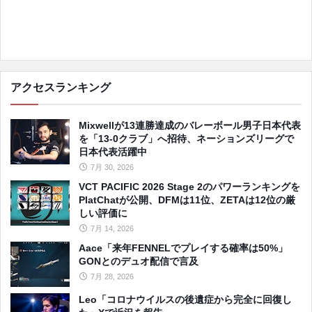
アクセスランキング
Mixwellが13連勝達成のバレーボール男子日本代表
を「13-0クラブ」へ招待、ネーションズリーグで
日本代表活躍中
7月 30, 2026
VCT PACIFIC 2026 Stage 2のパワーランキングを
PlatChatが公開、DFMは11位、ZETAは12位の厳
しい評価に
7月 14, 2026
Aace「来年FENNELでプレイする確率は50%」
GONとのデュオ配信で言及
7月 28, 2026
Leo「コロナウイルスの後遺症から完全に回復し