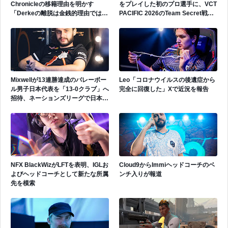
Chronicleの移籍理由を明かす
をプレイした初のプロ選手に、VCT
「Derkeの離脱は金銭的理由ではな
PACIFIC 2026のTeam Secret戦で
い」
遂にゲッコーを解禁
Mixwellが13連勝達成のバレーボー
Leo「コロナウイルスの後遺症から
ル男子日本代表を「13-0クラブ」へ
完全に回復した」Xで近況を報告
招待、ネーションズリーグで日本代
表活躍中
NFX BlackWizがLFTを表明、IGLお
Cloud9からImmiヘッドコーチのベ
よびヘッドコーチとして新たな所属
ンチ入りが報道
先を模索