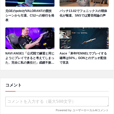
元GEのpolviがVALORANTの競技
パッチ13.02でフェニックスの弱体
シーンから引退、CS2への移行を発
化が報道、SNSでは賛否両論の声
表
NAVI ANGE1「公式戦で練習と同じ
Aace「来年FENNELでプレイする
ようにプレイできると考えてしまっ
確率は50%」GONとのデュオ配信
た、完全に私の責任だ」成績不振を
で言及
受けてファンへ謝罪、チーム再建の
アプローチを明かす
コメント