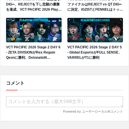
DIG∞、REJECTを下し悲願の優勝
ファイナルはREJECT vs QT DIG∞
を達成、VCT PACIFIC 2026 Play-
に決定、IGZISTとFENNELはトップ
Insへの出場権獲得
4で敗退
VCT PACIFIC 2026 Stage 2 DAY 6
VCT PACIFIC 2026 Stage 2 DAY 5
- ZETA DIVISIONがRex Regum
- Global EsportsがFULL SENSE、
Qeonに勝利、DetonatioN
VARRELがT1に勝利
FocusMeがPaper Rexに敗戦
コメント