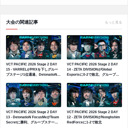
大会の関連記事
もっと見る
VCT PACIFIC 2026 Stage 2 DAY
VCT PACIFIC 2026 Stage 2 DAY
15 - VARRELがPRXを下しグルー
14 - ZETA DIVISIONがGlobal
プステージ1位通過、DetonatioN
Esportsに0-2で敗北、グループス
FocusMeは4位通過でプレイイン進
テージ2勝3敗でプレイインへ進出
出へ
VCT PACIFIC 2026 Stage 2 DAY
VCT PACIFIC 2026 Stage 2 DAY
13 - DetonatioN FocusMeがTeam
12 - ZETA DIVISIONがNonghshim
Secretに勝利、グループステージ3
RedForceに1-2で敗北
勝2敗へ