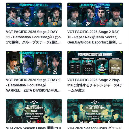
VCT PACIFIC 2026 Stage 2 DAY
VCT PACIFIC 2026 Stage 2 DAY
11 - DetonatioN FocusMeがT1に2-
10 - Paper RexがTeam Secret、
1で勝利、グループステージ2勝2敗
Gen.GがGlobal Esportsに勝利、
へ
Gen.Gが4勝0敗でグループ首位へ
VCT PACIFIC 2026 Stage 2 DAY 9
VCT PACIFIC 2026 Stage 2 Play-
- DetonatioN FocusMeが
Insに出場するチャレンジャーズ4チ
VARREL、ZETA DIVISIONがFULL
ームが決定
SENSEに勝利、日本勢2連勝
VCJ 2026 Season Finals 優勝はQT
VCJ 2026 Season Finals グランド