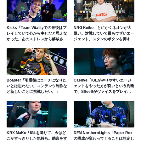
る。」
Kicks「Team Vitalityでの最後はプ
NRG Keiko「とにかくネオンが大
レイしていて心から幸せだと思えな
嫌い。対戦していて最もウザいエー
かった。あのストレスから解放され
ジェント。スタンのボタンを押すだ
たいと思っていた。」
けで守りは崩壊する。そこに技術な
んて存在しない。」
Boaster「引退後はコーチになりた
Caedye「IGLがやりやすいエージ
いとは思わない。コンテンツ制作な
ェントをやった方が良いという判断
ど新しいことに挑戦したい。」
で、SSeeSがヴァイスをプレイし
た。」
KRX MaKo「IGLを降りて、今はど
DFM NorthernLights「Paper Rex
こかすっきりした気持ち。助言をす
の構成が変わってくることは想定し