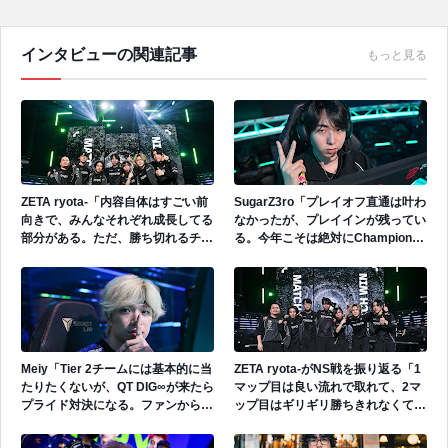
インタビューの関連記事
もっと見る
ZETA ryota-「内容自体はすごい前
SugarZ3ro「プレイオフ直通は叶わ
向きで、みんなそれぞれ成長してる
なかったが、プレイインが残ってい
部分がある。ただ、勝ち切れるチー
る。今年こそは絶対にChampions
ムになるためには、もう1段階上の
に出場したい。全力でやれることを
レベルに上がらないといけない。」
やる。」
Meiy「Tier 2チームには基本的に当
ZETA ryota-がNS戦を振り返る「1
たりたくないが、QT DIG∞が来たら
マップ目は良い流れで取れて、2マ
プライド対決になる。ファンからは
ップ目はギリギリ勝ちきれなくて、
熱い試合と思うが、僕たちからした
3マップ目はやっぱりすごい疲れが
らしんどい試合になると思ってい
出たなという印象」