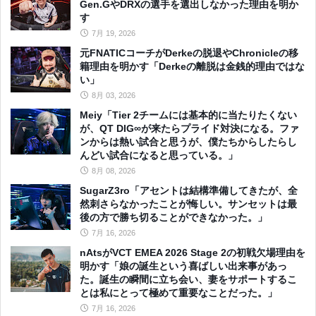
Gen.GやDRXの選手を選出しなかった理由を明か
す
7月 19, 2026
元FNATICコーチがDerkeの脱退やChronicleの移
籍理由を明かす「Derkeの離脱は金銭的理由ではな
い」
8月 03, 2026
Meiy「Tier 2チームには基本的に当たりたくない
が、QT DIG∞が来たらプライド対決になる。ファ
ンからは熱い試合と思うが、僕たちからしたらし
んどい試合になると思っている。」
8月 08, 2026
SugarZ3ro「アセントは結構準備してきたが、全
然刺さらなかったことが悔しい。サンセットは最
後の方で勝ち切ることができなかった。」
7月 16, 2026
nAtsがVCT EMEA 2026 Stage 2の初戦欠場理由を
明かす「娘の誕生という喜ばしい出来事があっ
た。誕生の瞬間に立ち会い、妻をサポートするこ
とは私にとって極めて重要なことだった。」
7月 16, 2026