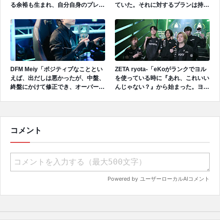
る余裕も生まれ、自分自身のプレイ
ていた。それに対するプランは持っ
に集中できるため、今の状況に満足
てきていたため、想定した対応はで
している。」
きていたことは良かったと思う。」
DFM Meiy「ポジティブなこととい
ZETA ryota-「eKoがランクでヨル
えば、出だしは悪かったが、中盤、
を使っている時に『あれ、これいい
終盤にかけて修正でき、オーバータ
んじゃない？』から始まった。ヨル
イムまで行けた。そこはチームとし
とスカイの強みが良いシナジーを出
ては成長できたと思う。」
していると思う。」
コメント