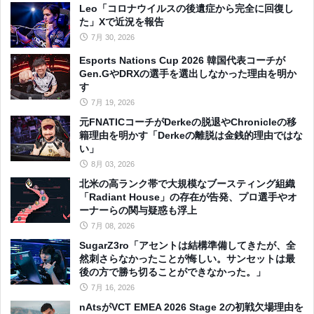
Leo「コロナウイルスの後遺症から完全に回復し
た」Xで近況を報告
7月 30, 2026
Esports Nations Cup 2026 韓国代表コーチが
Gen.GやDRXの選手を選出しなかった理由を明か
す
7月 19, 2026
元FNATICコーチがDerkeの脱退やChronicleの移
籍理由を明かす「Derkeの離脱は金銭的理由ではな
い」
8月 03, 2026
北米の高ランク帯で大規模なブースティング組織
「Radiant House」の存在が告発、プロ選手やオ
ーナーらの関与疑惑も浮上
7月 08, 2026
SugarZ3ro「アセントは結構準備してきたが、全
然刺さらなかったことが悔しい。サンセットは最
後の方で勝ち切ることができなかった。」
7月 16, 2026
nAtsがVCT EMEA 2026 Stage 2の初戦欠場理由を