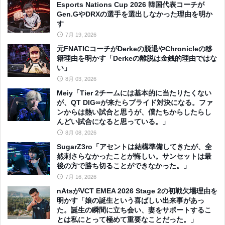
Esports Nations Cup 2026 韓国代表コーチが
Gen.GやDRXの選手を選出しなかった理由を明か
す
7月 19, 2026
元FNATICコーチがDerkeの脱退やChronicleの移
籍理由を明かす「Derkeの離脱は金銭的理由ではな
い」
8月 03, 2026
Meiy「Tier 2チームには基本的に当たりたくない
が、QT DIG∞が来たらプライド対決になる。ファ
ンからは熱い試合と思うが、僕たちからしたらし
んどい試合になると思っている。」
8月 08, 2026
SugarZ3ro「アセントは結構準備してきたが、全
然刺さらなかったことが悔しい。サンセットは最
後の方で勝ち切ることができなかった。」
7月 16, 2026
nAtsがVCT EMEA 2026 Stage 2の初戦欠場理由を
明かす「娘の誕生という喜ばしい出来事があっ
た。誕生の瞬間に立ち会い、妻をサポートするこ
とは私にとって極めて重要なことだった。」