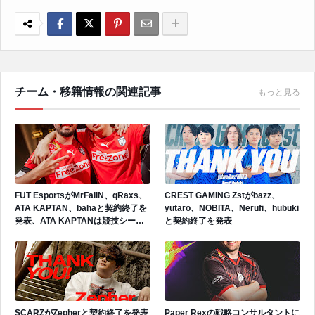
チーム・移籍情報の関連記事
もっと見る
FUT EsportsがMrFaliN、qRaxs、
CREST GAMING Zstがbazz、
ATA KAPTAN、bahaと契約終了を
yutaro、NOBITA、Nerufi、hubuki
発表、ATA KAPTANは競技シーン
と契約終了を発表
から引退を表明
SCARZがZepherと契約終了を発表
Paper Rexの戦略コンサルタントに