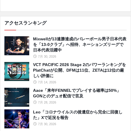
アクセスランキング
Mixwellが13連勝達成のバレーボール男子日本代表
を「13-0クラブ」へ招待、ネーションズリーグで
日本代表活躍中
7月 30, 2026
VCT PACIFIC 2026 Stage 2のパワーランキングを
PlatChatが公開、DFMは11位、ZETAは12位の厳
しい評価に
7月 14, 2026
Aace「来年FENNELでプレイする確率は50%」
GONとのデュオ配信で言及
7月 28, 2026
Leo「コロナウイルスの後遺症から完全に回復し
た」Xで近況を報告
7月 30, 2026