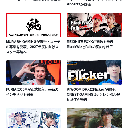
Anderzzが就任
MURASH GAMINGが選手・コーチ
REIGNITE FOXXが解散を発表、
の募集を発表、2027年度に向けロ
BlackWizとFalkの契約を終了
スター再編へ
FURIAにC0Mが正式加入、eeiuの
KIWOOM DRXにFlickerが復帰、
ベンチ入りを発表
CREST GAMING Zstとレンタル契
約終了が発表