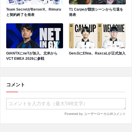
Team SecretがBerserX、Rimuru
T1 Carpeが競技シーンから引退を
と契約終了を発表
発表
GIANTXにneTが加入、北米から
Gen.GにEfina、RaxcaLが正式加入
VCT EMEA 2026に参戦
コメント