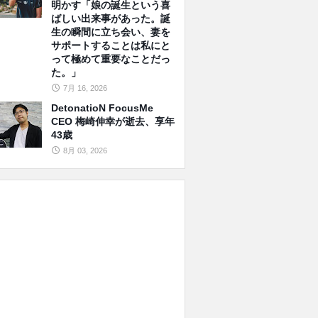
明かす「娘の誕生という喜
ばしい出来事があった。誕
生の瞬間に立ち会い、妻を
サポートすることは私にと
って極めて重要なことだっ
た。」
7月 16, 2026
DetonatioN FocusMe
CEO 梅崎伸幸が逝去、享年
43歳
8月 03, 2026