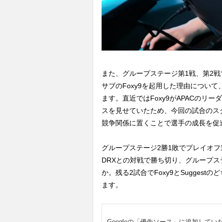
また、グループステージ第1戦、第2戦で
サブのFoxy9を起用した理由について、
ます。直近ではFoxy9がAPACのリ
スを見せていたため、今回の試合のス
競争関係に置くことで選手の成長を促
グループステージ2勝1敗でプレイオフ進出圏
DRXとの対戦で勝ち切り、グループ
か。残る2試合でFoxy9とSugge
ます。
Googleの「優先ソース」に追加してい