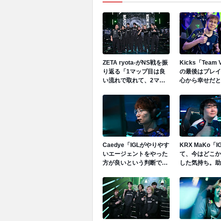
ZETA ryota-がNS戦を振
Kicks「Team V
り返る「1マップ目は良
の最後はプレイ
い流れで取れて、2マッ
心から幸せだと
プ目はギリギリ勝ちきれ
った。あのスト
なくて、3マップ目はや
解放されたいと
っぱりすごい疲れが出た
た。」
なという印象」
Caedye「IGLがやりやす
KRX MaKo「
いエージェントをやった
て、今はどこか
方が良いという判断で、
した気持ち。助
SSeeSがヴァイスをプレ
余裕も生まれ、
イした。」
のプレイに集中
め、今の状況に
いる。」