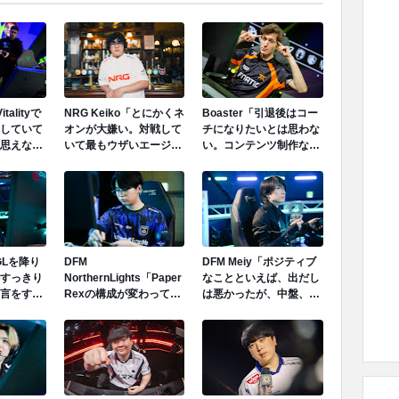
italityで
NRG Keiko「とにかくネ
Boaster「引退後はコー
していて
オンが大嫌い。対戦して
チになりたいとは思わな
思えなか
いて最もウザいエージェ
い。コンテンツ制作など
レスから
ント。スタンのボタンを
新しいことに挑戦した
思ってい
押すだけで守りは崩壊す
い。」
る。そこに技術なんて存
在しない。」
IGLを降り
DFM
DFM Meiy「ポジティブ
すっきり
NorthernLights「Paper
なことといえば、出だし
言をする
Rexの構成が変わってく
は悪かったが、中盤、終
自分自身
ることは想定していた。
盤にかけて修正でき、オ
できるた
それに対するプランは持
ーバータイムまで行け
満足して
ってきていたため、想定
た。そこはチームとして
した対応はできていたこ
は成長できたと思う。」
とは良かったと思う。」