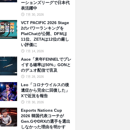
ーションズリーグで日本代
表活躍中
7月 30, 2026
VCT PACIFIC 2026 Stage
2のパワーランキングを
PlatChatが公開、DFMは
11位、ZETAは12位の厳し
い評価に
7月 14, 2026
Aace「来年FENNELでプレ
イする確率は50%」GONと
のデュオ配信で言及
7月 28, 2026
Leo「コロナウイルスの後
遺症から完全に回復した」
Xで近況を報告
7月 30, 2026
Esports Nations Cup
2026 韓国代表コーチが
Gen.GやDRXの選手を選出
しなかった理由を明かす