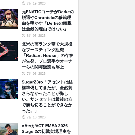
7月 19, 2026
元FNATICコーチがDerkeの
脱退やChronicleの移籍理
由を明かす「Derkeの離脱
は金銭的理由ではない」
8月 03, 2026
北米の高ランク帯で大規模
なブースティング組織
「Radiant House」の存在
が告発、プロ選手やオーナ
ーらの関与疑惑も浮上
7月 08, 2026
SugarZ3ro「アセントは結
構準備してきたが、全然刺
さらなかったことが悔し
い。サンセットは最後の方
で勝ち切ることができなか
った。」
7月 16, 2026
nAtsがVCT EMEA 2026
Stage 2の初戦欠場理由を