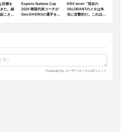
たな目標を
Esports Nations Cup
KRX termi「現在の
きた。細
2026 韓国代表コーチが
VALORANTのメタは本
起こさな
Gen.GやDRXの選手を選
当に攻撃的だ。これほど
後まで勝
出しなかった理由を明か
攻撃的なメタであれば、
で喜ぼ
す
『3デュエリストがダメ
標を立て
な理由がそもそもあるの
。」
か』と思ったんだ。」