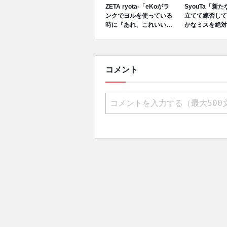
ZETA ryota-「eKoがラ
SyouTa「新
ンクでヨルを使っている
立てて練習して
時に『あれ、これいいん
かなミスを絶対
じゃない？』から始まっ
いように、『最
た。ヨルとスカイの強み
ってからみんな
が良いシナジーを出して
う』といった目
いると思う。」
て努力してきた
コメント